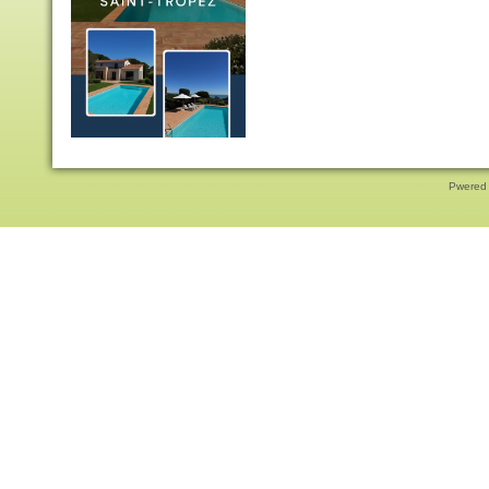
Pwered