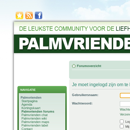
Forumoverzicht
Je moet ingelogd zijn om t
NAVIGATIE
Gebruikersnaam:
Palmvrienden
Startpagina
Wachtwoord:
Agenda
Kortingskaart
Wachtw
Palmvrienden forums
Verzend
Palmvrienden chat
Palmvrienden wiki
Log
Palmvrienden maps
Palmvrienden label
Mij
Contact