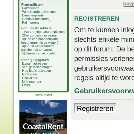
Plantenlijsten
Palmbomen
Winterharde palmbomen
Bananenplanten
REGISTREREN
Canna's (bloemriet)
Palmvarens
Om te kunnen inlog
Populairste artikels
1)
Verzorging bananenplanten
2)
Verzorging van palmen
slechts enkele min
3)
Hoe een bananenplant
beschermen in de winter?
4)
De 10 winterhardste
op dit forum. De b
palmbomen ter wereld
5)
Zaaien van avocado
permissies verlene
Handige pagina's
Exoten adressen
gebruikersvoorwaar
Veel gestelde vragen
Hoe foto's uploaden
Richtlijnen
regels altijd te wo
Disclaimer
Link naar ons
Links
Gebruikersvoorw
SPONSORS
Registreren