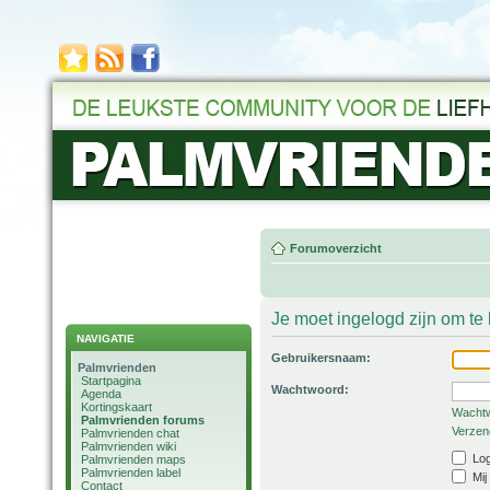
Forumoverzicht
Je moet ingelogd zijn om t
NAVIGATIE
Gebruikersnaam:
Palmvrienden
Startpagina
Wachtwoord:
Agenda
Kortingskaart
Wachtw
Palmvrienden forums
Verzend
Palmvrienden chat
Palmvrienden wiki
Log
Palmvrienden maps
Palmvrienden label
Mij
Contact