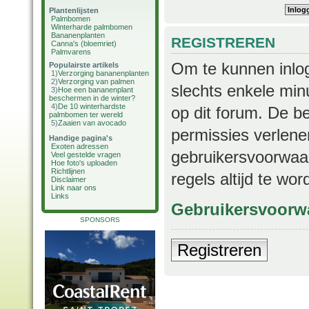
Plantenlijsten
Palmbomen
Winterharde palmbomen
Bananenplanten
REGISTREREN
Canna's (bloemriet)
Palmvarens
Om te kunnen inlog
Populairste artikels
1)
Verzorging bananenplanten
2)
Verzorging van palmen
slechts enkele min
3)
Hoe een bananenplant
beschermen in de winter?
4)
De 10 winterhardste
op dit forum. De b
palmbomen ter wereld
5)
Zaaien van avocado
permissies verlene
Handige pagina's
Exoten adressen
gebruikersvoorwaar
Veel gestelde vragen
Hoe foto's uploaden
Richtlijnen
regels altijd te wo
Disclaimer
Link naar ons
Links
Gebruikersvoorw
SPONSORS
Registreren