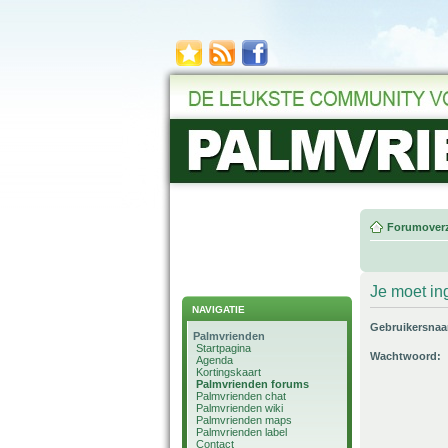
Forumoverz
Je moet in
NAVIGATIE
Gebruikersna
Palmvrienden
Startpagina
Wachtwoord:
Agenda
Kortingskaart
Palmvrienden forums
Palmvrienden chat
Palmvrienden wiki
Palmvrienden maps
Palmvrienden label
Contact