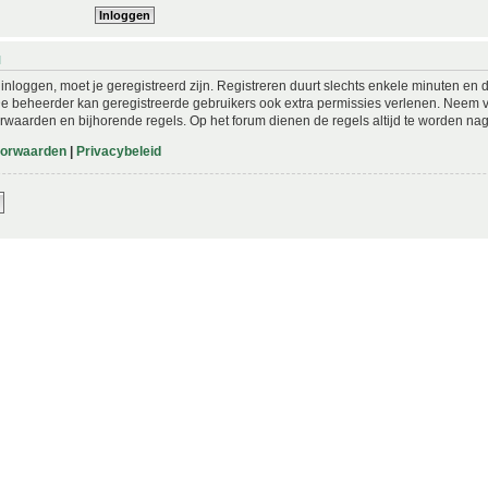
N
nloggen, moet je geregistreerd zijn. Registreren duurt slechts enkele minuten en 
De beheerder kan geregistreerde gebruikers ook extra permissies verlenen. Neem vo
rwaarden en bijhorende regels. Op het forum dienen de regels altijd te worden nag
oorwaarden
|
Privacybeleid