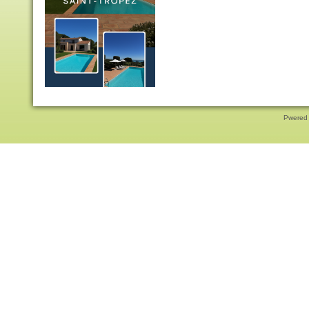
Pwered