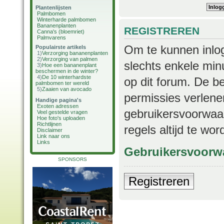
Plantenlijsten
Palmbomen
Winterharde palmbomen
Bananenplanten
REGISTREREN
Canna's (bloemriet)
Palmvarens
Om te kunnen inlog
Populairste artikels
1)
Verzorging bananenplanten
2)
Verzorging van palmen
slechts enkele min
3)
Hoe een bananenplant
beschermen in de winter?
4)
De 10 winterhardste
op dit forum. De b
palmbomen ter wereld
5)
Zaaien van avocado
permissies verlene
Handige pagina's
Exoten adressen
gebruikersvoorwaar
Veel gestelde vragen
Hoe foto's uploaden
Richtlijnen
regels altijd te wo
Disclaimer
Link naar ons
Links
Gebruikersvoorw
SPONSORS
Registreren