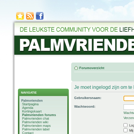
Forumoverzicht
Je moet ingelogd zijn om t
NAVIGATIE
Gebruikersnaam:
Palmvrienden
Startpagina
Wachtwoord:
Agenda
Kortingskaart
Wachtw
Palmvrienden forums
Verzend
Palmvrienden chat
Palmvrienden wiki
Log
Palmvrienden maps
Palmvrienden label
Mij
Contact