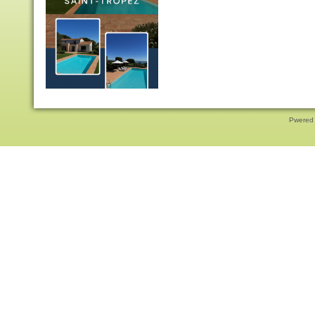
Pwered