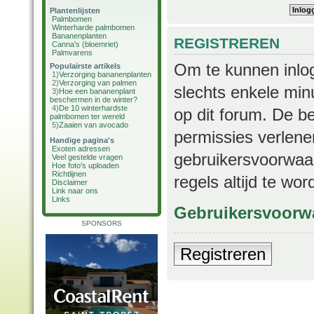
Plantenlijsten
Palmbomen
Winterharde palmbomen
Bananenplanten
REGISTREREN
Canna's (bloemriet)
Palmvarens
Om te kunnen inlog
Populairste artikels
1)
Verzorging bananenplanten
2)
Verzorging van palmen
slechts enkele min
3)
Hoe een bananenplant
beschermen in de winter?
4)
De 10 winterhardste
op dit forum. De b
palmbomen ter wereld
5)
Zaaien van avocado
permissies verlene
Handige pagina's
Exoten adressen
gebruikersvoorwaar
Veel gestelde vragen
Hoe foto's uploaden
Richtlijnen
regels altijd te wo
Disclaimer
Link naar ons
Links
Gebruikersvoorw
SPONSORS
Registreren