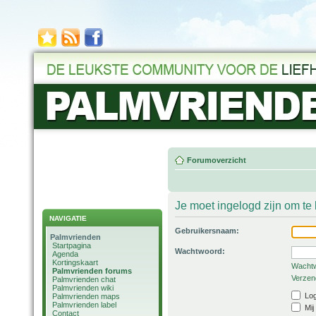
Forumoverzicht
Je moet ingelogd zijn om t
NAVIGATIE
Gebruikersnaam:
Palmvrienden
Startpagina
Wachtwoord:
Agenda
Kortingskaart
Wachtw
Palmvrienden forums
Verzend
Palmvrienden chat
Palmvrienden wiki
Log
Palmvrienden maps
Palmvrienden label
Mij
Contact