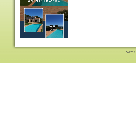
Pwered