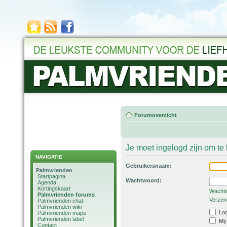
Forumoverzicht
Je moet ingelogd zijn om t
NAVIGATIE
Gebruikersnaam:
Palmvrienden
Startpagina
Wachtwoord:
Agenda
Kortingskaart
Wachtw
Palmvrienden forums
Verzend
Palmvrienden chat
Palmvrienden wiki
Log
Palmvrienden maps
Palmvrienden label
Mij
Contact