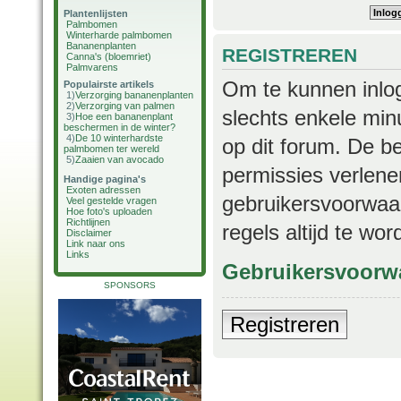
Plantenlijsten
Palmbomen
Winterharde palmbomen
Bananenplanten
REGISTREREN
Canna's (bloemriet)
Palmvarens
Om te kunnen inlog
Populairste artikels
1)
Verzorging bananenplanten
2)
Verzorging van palmen
slechts enkele min
3)
Hoe een bananenplant
beschermen in de winter?
4)
De 10 winterhardste
op dit forum. De b
palmbomen ter wereld
5)
Zaaien van avocado
permissies verlene
Handige pagina's
Exoten adressen
gebruikersvoorwaar
Veel gestelde vragen
Hoe foto's uploaden
Richtlijnen
regels altijd te wo
Disclaimer
Link naar ons
Links
Gebruikersvoorw
SPONSORS
Registreren