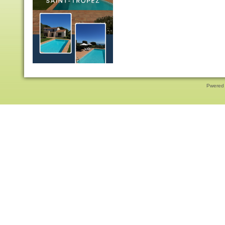
Pwered