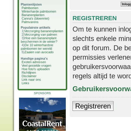
Plantenlijsten
Palmbomen
Winterharde palmbomen
Bananenplanten
REGISTREREN
Canna's (bloemriet)
Palmvarens
Om te kunnen inlog
Populairste artikels
1)
Verzorging bananenplanten
2)
Verzorging van palmen
slechts enkele min
3)
Hoe een bananenplant
beschermen in de winter?
4)
De 10 winterhardste
op dit forum. De b
palmbomen ter wereld
5)
Zaaien van avocado
permissies verlene
Handige pagina's
Exoten adressen
gebruikersvoorwaar
Veel gestelde vragen
Hoe foto's uploaden
Richtlijnen
regels altijd te wo
Disclaimer
Link naar ons
Links
Gebruikersvoorw
SPONSORS
Registreren