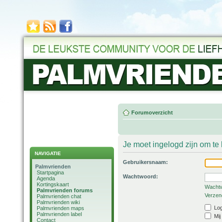
Forumoverzicht
Je moet ingelogd zijn om t
NAVIGATIE
Gebruikersnaam:
Palmvrienden
Startpagina
Wachtwoord:
Agenda
Kortingskaart
Wachtw
Palmvrienden forums
Verzend
Palmvrienden chat
Palmvrienden wiki
Log
Palmvrienden maps
Palmvrienden label
Mij
Contact