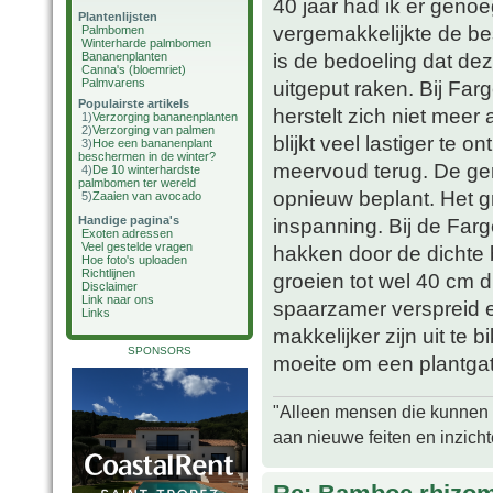
40 jaar had ik er geno
Plantenlijsten
vergemakkelijkte de be
Palmbomen
Winterharde palmbomen
is de bedoeling dat dez
Bananenplanten
Canna's (bloemriet)
Palmvarens
uitgeput raken. Bij Far
Populairste artikels
herstelt zich niet meer
1)
Verzorging bananenplanten
2)
Verzorging van palmen
blijkt veel lastiger te
3)
Hoe een bananenplant
beschermen in de winter?
meervoud terug. De ger
4)
De 10 winterhardste
palmbomen ter wereld
opnieuw beplant. Het g
5)
Zaaien van avocado
Handige pagina's
inspanning. Bij de Farg
Exoten adressen
Veel gestelde vragen
hakken door de dichte 
Hoe foto's uploaden
Richtlijnen
groeien tot wel 40 cm 
Disclaimer
Link naar ons
spaarzamer verspreid 
Links
makkelijker zijn uit te
SPONSORS
moeite om een plantgat
"Alleen mensen die kunnen tw
aan nieuwe feiten en inzich