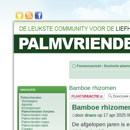
Forumoverzicht
‹
Exotische plant
Bamboe rhizomen
NAVIGATIE
Plaats een reactie
Palmvrienden
Startpagina
Agenda
Bamboe rhizome
Kortingskaart
Palmvrienden forums
door
draco
op 17 apr 2025 0
Palmvrienden chat
Palmvrienden wiki
Palmvrienden maps
De afgelopen jaren is 
Palmvrienden label
Contact