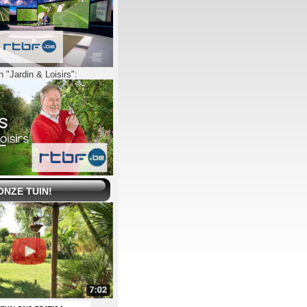
 "Jardin & Loisirs":
ONZE TUIN!