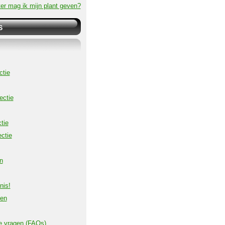
er mag ik mijn plant geven?
S
ctie
ectie
tie
ctie
n
nis!
ven
e vragen (FAQs)