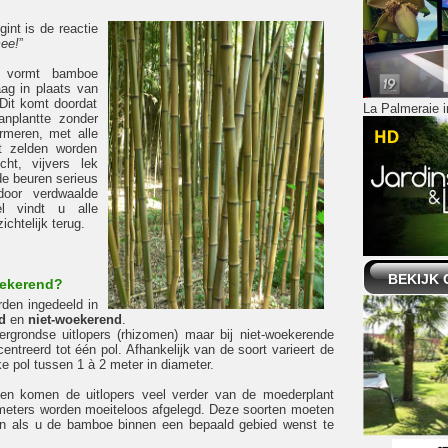
int is de reactie
ee!
”
n vormt bamboe
ag in plaats van
Dit komt doordat
La Palmeraie in
nplantte zonder
rmeren, met alle
t zelden worden
cht, vijvers lek
 de beuren serieus
oor verdwaalde
kel vindt u alle
ichtelijk terug.
BEKIJK 
oekerend?
den ingedeeld in
d
en
niet-woekerend
.
grondse uitlopers (rhizomen) maar bij niet-woekerende
ncentreerd tot één pol. Afhankelijk van de soort varieert de
ke pol tussen 1 à 2 meter in diameter.
ten komen de uitlopers veel verder van de moederplant
meters worden moeiteloos afgelegd. Deze soorten moeten
n als u de bamboe binnen een bepaald gebied wenst te