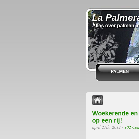
La Palmer
Alles over palmen i
PALMEN
Woekerende en 
op een rij!
april 27th, 2012
·
102 Co