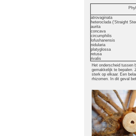
Phyl
atrovaginata
heteroclada (‘Straight Ste
aurita
concava
circumphilis
lofushanensis
nidularia
platyglossa
retusa
rivalis
Het onderscheid tussen be
gemakkelijk te bepalen. Zo
sterk op elkaar. Een bela
rhizomen. In dit geval be