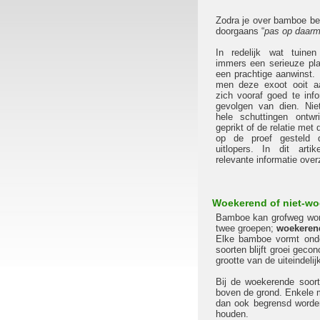
Zodra je over bamboe beg
doorgaans “
pas op daarm
In redelijk wat tuine
immers een serieuze pla
een prachtige aanwinst. 
men deze exoot ooit aa
zich vooraf goed te info
gevolgen van dien. Nie
hele schuttingen ontwri
geprikt of de relatie met
op de proef gesteld d
uitlopers. In dit arti
relevante informatie overz
Woekerend of niet-w
Bamboe kan grofweg wor
twee groepen;
woekeren
Elke bamboe vormt onder
soorten blijft groei geco
grootte van de uiteindelij
Bij de woekerende soor
boven de grond. Enkele 
dan ook begrensd worde
houden.