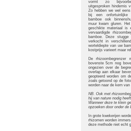
vormt zo bijvoorb
uitgesproken hindernis 
Zo hebben we wel eens
bij een onfortuinlijke
bamboe ook binnensh
muur kwam gluren. Het
geschikte materiaal is 
vervaardigde rhizoombe
bamboe. Deze stugge k
verkocht in verschill
worteldiepte van uw ba
kostprijs varieert maar 
De rhizoombegrenzer m
bovenste 5cm nog boven
ongezien over de begre
overlap aan elkaar beve
geopteerd worden om de
zoals getoond op de foto
worden naar de kern van 
NB. Ook met rhizoombegre
hij van nature nodig hee
Wanneer deze te klein ge
opzoeken door onder de b
In grote kwekerijen word
rhizomen worden immers a
deze methode niet echt g