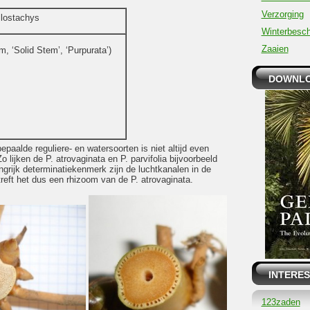
Verzorging
lostachys
Winterbesc
Zaaien
m, ‘Solid Stem’, ‘Purpurata’)
DOWNLO
paalde reguliere- en watersoorten is niet altijd even
 lijken de P. atrovaginata en P. parvifolia bijvoorbeeld
ngrijk determinatiekenmerk zijn de luchtkanalen in de
treft het dus een rhizoom van de P. atrovaginata.
INTERES
123zaden