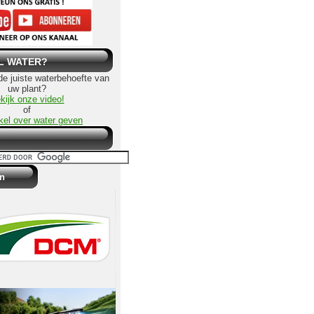
L WATER?
 de juiste waterbehoefte van
uw plant?
kijk onze video!
of
ikel over water geven