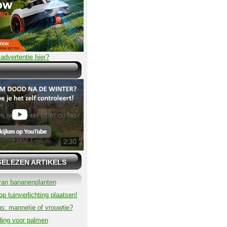
advertentie hier?
GELEZEN ARTIKELS
van bananenplanten
p tuinverlichting plaatsen!
s: mannetje of vrouwtje?
ding voor palmen