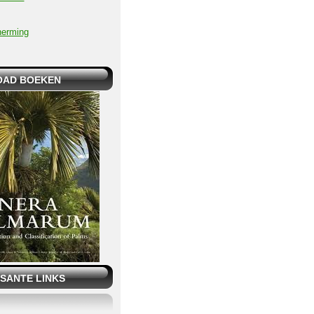
herming
AD BOEKEN
SANTE LINKS