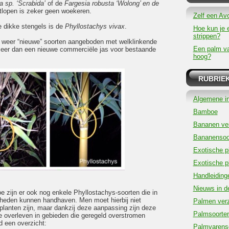
a sp. ‘Scrabida’
of de
Fargesia robusta ‘Wolong’
en de
tlopen is zeker geen woekeren.
Zelf een Av
dikke stengels is de
Phyllostachys vivax
.
Hoe kun je 
strippen?
 weer “nieuwe” soorten aangeboden met welklinkende
Een palm v
eer dan een nieuwe commerciële jas voor bestaande
hoog?
RUBRIE
Algemene in
Bamboe
Bananen ver
Bananensoo
Exotische p
Exotische p
Handleiding
Nieuws in d
e zijn er ook nog enkele Phyllostachys-soorten die in
gheden kunnen handhaven. Men moet hierbij niet
Palmen verz
planten zijn, maar dankzij deze aanpassing zijn deze
Palmsoorte
te overleven in gebieden die geregeld overstromen
d een overzicht:
Palmvarens