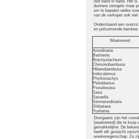
niet hand in hand. Het i
dunnere stengels maar po
om te bepalen welke soort
van de verkoper ook niet a
Onderstaand een overzic
en polvormende bamboe.
Woekerend
Arundinaria
Bashania
Brachystachium
Chimonobambusa
Hibanobambusa
Indocalamus
Phyllostachys
Pleioblastus
Pseudosasa
Sasa
Sasaella
Semiarundinaria
Shibataea
Yushania
Doorgaans zijn het voora
(woekerend) die te koop 
gemakkelijker. De bekend
heeft elk geslacht versch
woekereigenschap. Zo zij