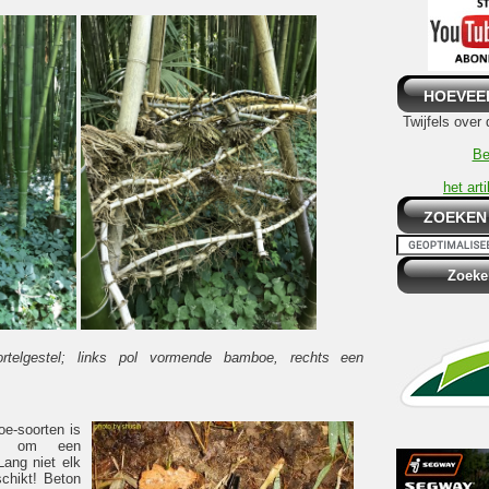
HOEVEE
Twijfels over
Be
het art
ZOEKEN
telgestel; links pol vormende bamboe, rechts een
e-soorten is
en om een
Lang niet elk
schikt! Beton