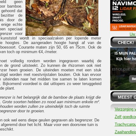
eeld geen
voor bamboe.
 gehoord dat
 bezitter de
uis door de
 enige echte
een speciaal
grenzer voor
Uw 
unststof wordt in speciaalzaken per lopende meter
CHECK!
ende hoogtes. De aangeraden hoogte hangt af van de
mboesoort. Courante maten zijn 50, 65 en 75cm. Ook de
reken toch op minimum €4,-/meter.
oet volledig rondom worden ingegraven waarbij de
 de grond uitsteekt. Zo kunnen de rhizomen ook niet
nzer heen groeien. De uiteinden moeten met een stuk
stigd worden met roestvrijstalen bouten. Ook kan ervoor
 uiteinden naar het midden toe samen te laten komen
. Bijkomend voordeel is dat uitlopers zo weer teruggeleid
de plant.
MEEST 
nzer is het belangrijk dat de bamboe de plaats krijgt die
ft. Grote soorten hebben zo nood aan minimum enkele m².
houden worden zullen ze uiteindelijk toch de ruimte
Verzorging 
egrenzer door te groeien.
Zelf goedkoo
en ook wel eens diepe geulen gegraven als begrenzer. De
Trachycarpu
fgeremd door het licht. Maar voor een doorsnee tuin is
eschikt.
Zaaihandlei