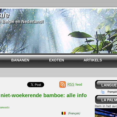
aie
n België en Nederland!
BANANEN
EXOTEN
ARTIKELS
RSS
feed
LANGUE
niet-woekerende bamboe: alle info
LA PALM
Item in het av
mments