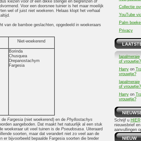
s dus kiezen voor
of
een dikke stengel en begrenzen
of
lvormend. Voor een doorsnee tuinier is het maar moeilijk
Collectie ov
en wel of juist niet woekeren. Helaas klopt het verhaal
YouTube vid
ltijd.
Palm boeke
ht van de bamboe geslachten, opgedeeld in woekeraars
Privacy
Niet-woekerend
LAATSTE
Borinda
Chusquea
lapalmeraie
Drepanostachym
of vrouwtje?
Fargesia
Harry
on
Tr
vrouwtje?
lapalmeraie
of vrouwtje?
Harry
on
Tr
vrouwtje?
NIEUWS
l de
Fargesia
(niet woekerend) en de
Phyllostachys
Schrijf u
HIER
worden aangeboden. Dat maakt het natuurlijk al een stuk
nieuwsbrief en
e woekeraar uit veel tuinen is de
Pseudosasa
. Uiteraard
aanvullingen o
illende soorten, maar dat verandert niet zo veel aan de
NIEUW
n er bijvoorbeeld bepaalde Fargesia soorten die breder