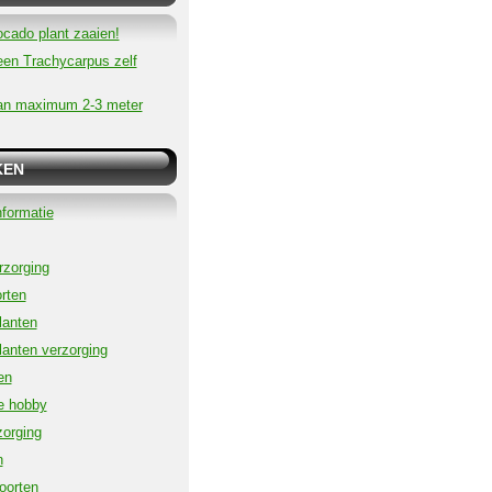
ocado plant zaaien!
een Trachycarpus zelf
an maximum 2-3 meter
KEN
formatie
zorging
rten
lanten
lanten verzorging
en
e hobby
orging
n
oorten