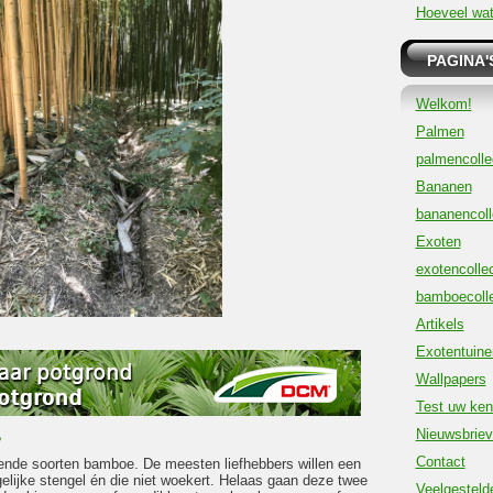
Hoeveel wat
PAGINA'
Welkom!
Palmen
palmencolle
Bananen
bananencoll
Exoten
exotencollec
bamboecolle
Artikels
Exotentuine
Wallpapers
Test uw ken
Nieuwsbrie
?
Contact
lende soorten bamboe. De meesten liefhebbers willen een
elijke stengel én die niet woekert. Helaas gaan deze twee
Veelgesteld