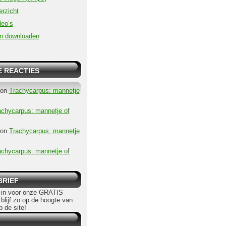
erzicht
eo’s
n downloaden
 REACTIES
on
Trachycarpus: mannetje
achycarpus: mannetje of
on
Trachycarpus: mannetje
achycarpus: mannetje of
BRIEF
in voor onze GRATIS
 blijf zo op de hoogte van
p de site!