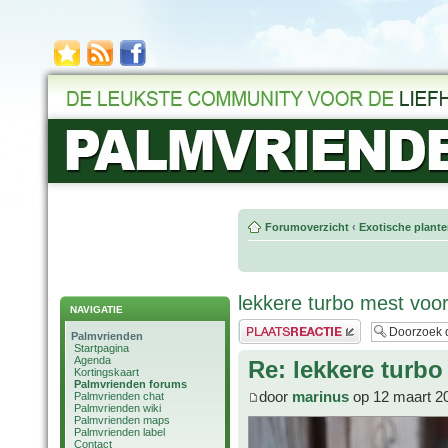
Forumoverzicht
‹
Exotische plant
lekkere turbo mest vo
NAVIGATIE
Plaats een reactie
Palmvrienden
Startpagina
Agenda
Re: lekkere tur
Kortingskaart
Palmvrienden forums
door
marinus
op 12 maart 2
Palmvrienden chat
Palmvrienden wiki
Palmvrienden maps
Palmvrienden label
Contact