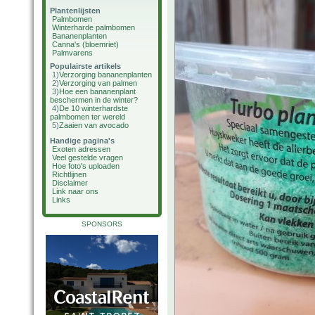
Plantenlijsten
Palmbomen
Winterharde palmbomen
Bananenplanten
Canna's (bloemriet)
Palmvarens
Populairste artikels
1)
Verzorging bananenplanten
2)
Verzorging van palmen
3)
Hoe een bananenplant
beschermen in de winter?
4)
De 10 winterhardste
palmbomen ter wereld
5)
Zaaien van avocado
Handige pagina's
Exoten adressen
Veel gestelde vragen
Hoe foto's uploaden
Richtlijnen
Disclaimer
Link naar ons
Links
SPONSORS