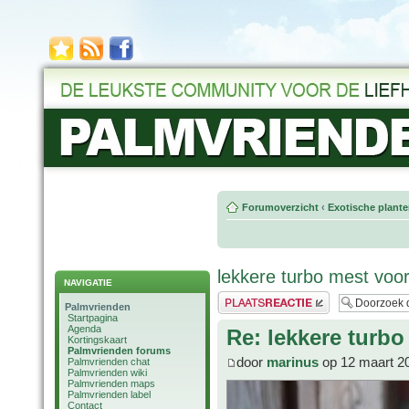
Forumoverzicht
‹
Exotische plant
lekkere turbo mest vo
NAVIGATIE
Plaats een reactie
Palmvrienden
Startpagina
Agenda
Re: lekkere tur
Kortingskaart
Palmvrienden forums
door
marinus
op 12 maart 2
Palmvrienden chat
Palmvrienden wiki
Palmvrienden maps
Palmvrienden label
Contact