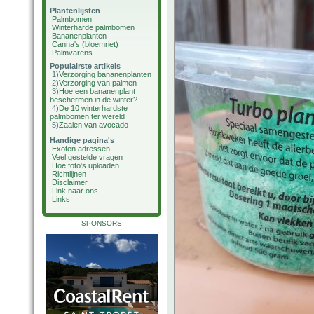
Plantenlijsten
Palmbomen
Winterharde palmbomen
Bananenplanten
Canna's (bloemriet)
Palmvarens
Populairste artikels
1)
Verzorging bananenplanten
2)
Verzorging van palmen
3)
Hoe een bananenplant
beschermen in de winter?
4)
De 10 winterhardste
palmbomen ter wereld
5)
Zaaien van avocado
Handige pagina's
Exoten adressen
Veel gestelde vragen
Hoe foto's uploaden
Richtlijnen
Disclaimer
Link naar ons
Links
SPONSORS