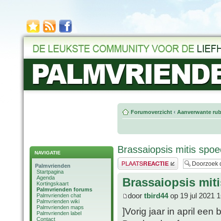
Forumoverzicht
‹
Aanverwante rub
Brassaiopsis mitis spo
NAVIGATIE
Plaats een reactie
Palmvrienden
Startpagina
Agenda
Brassaiopsis mit
Kortingskaart
Palmvrienden forums
door
tbird44
op 19 jul 2021 
Palmvrienden chat
Palmvrienden wiki
Palmvrienden maps
]Vorig jaar in april een
Palmvrienden label
Contact