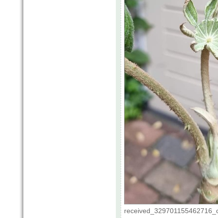
received_329701155462716_co