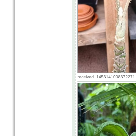
received_1453141008372271_