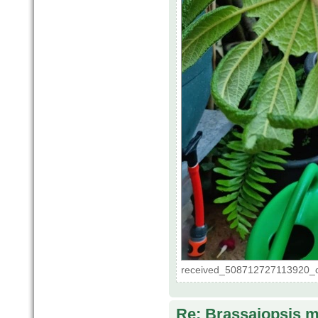
received_508712727113920_c
Re: Brassaiopsis m