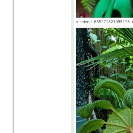
received_665271821095178_c