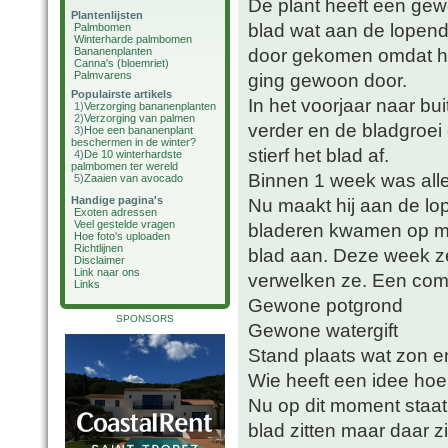
De plant heeft een gew
Plantenlijsten
blad wat aan de lopend
Palmbomen
Winterharde palmbomen
door gekomen omdat hij
Bananenplanten
Canna's (bloemriet)
Palmvarens
ging gewoon door.
Populairste artikels
In het voorjaar naar bu
1)
Verzorging bananenplanten
2)
Verzorging van palmen
verder en de bladgroei
3)
Hoe een bananenplant
beschermen in de winter?
stierf het blad af.
4)
De 10 winterhardste
palmbomen ter wereld
Binnen 1 week was all
5)
Zaaien van avocado
Handige pagina's
Nu maakt hij aan de lo
Exoten adressen
Veel gestelde vragen
bladeren kwamen op met
Hoe foto's uploaden
Richtlijnen
blad aan. Deze week ze
Disclaimer
Link naar ons
verwelken ze. Een comp
Links
Gewone potgrond
SPONSORS
Gewone watergift
Stand plaats wat zon 
Wie heeft een idee hoe 
Nu op dit moment staat 
blad zitten maar daar zit