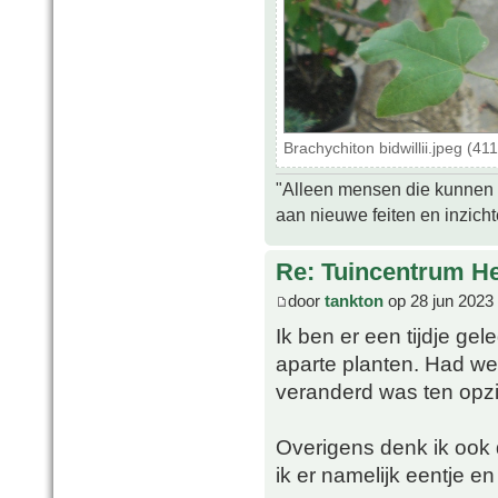
Brachychiton bidwillii.jpeg (4
"Alleen mensen die kunnen tw
aan nieuwe feiten en inzich
Re: Tuincentrum H
door
tankton
op 28 jun 2023
Ik ben er een tijdje ge
aparte planten. Had wel
veranderd was ten opzi
Overigens denk ik ook 
ik er namelijk eentje en