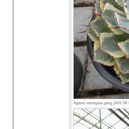
Agave variegata.jpeg (455.38