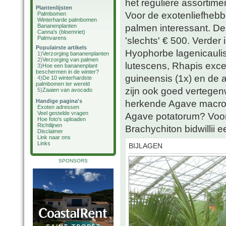
het reguliere assortimen
Plantenlijsten
Voor de exotenliefhebb
Palmbomen
Winterharde palmbomen
palmen interessant. D
Bananenplanten
Canna's (bloemriet)
Palmvarens
'slechts' € 500. Verder
Populairste artikels
Hyophorbe lagenicaulis
1)
Verzorging bananenplanten
2)
Verzorging van palmen
lutescens, Rhapis exce
3)
Hoe een bananenplant
beschermen in de winter?
guineensis (1x) en de a
4)
De 10 winterhardste
palmbomen ter wereld
zijn ook goed vertege
5)
Zaaien van avocado
Handige pagina's
herkende Agave macroa
Exoten adressen
Veel gestelde vragen
Agave potatorum? Voor
Hoe foto's uploaden
Richtlijnen
Brachychiton bidwillii 
Disclaimer
Link naar ons
Links
BIJLAGEN
SPONSORS