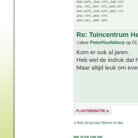
09/10, -10.0°C__15/16, - 5.9°C__21/22, -5.2°C
10/11, - 7.9°C__16/17, - 7.9°C__21/22, -6.9°C
11/12, -14.7°C__17/18, - 8.3°C__22/23, -7.1°C
12/13, - 7.9°C__18/19, - 7.5°C
13/14, - 0.8°C__19/20, - 2.8°C
Re: Tuincentrum H
door
PeterHoofddorp
op 01 
Kom er ook al jaren.
Heb wel de indruk dat 
Maar altijd leuk om even
Plaats een reactie
Keer terug naar Nieuws en tips
WIE IS ER ONLINE