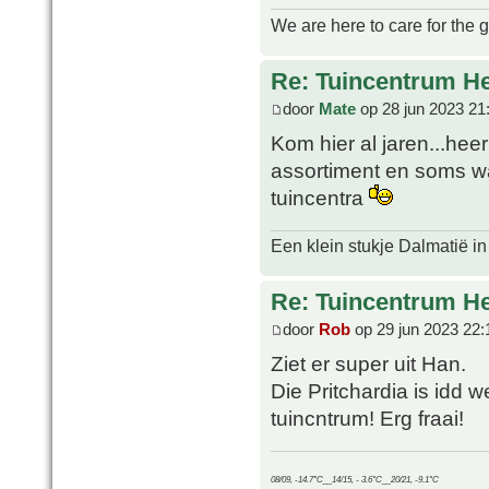
We are here to care for the 
Re: Tuincentrum H
door
Mate
op 28 jun 2023 21
Kom hier al jaren...hee
assortiment en soms wat
tuincentra
Een klein stukje Dalmatië in
Re: Tuincentrum H
door
Rob
op 29 jun 2023 22:
Ziet er super uit Han.
Die Pritchardia is idd
tuincntrum! Erg fraai!
08/09, -14.7°C__14/15, - 3.6°C__20/21, -9.1°C