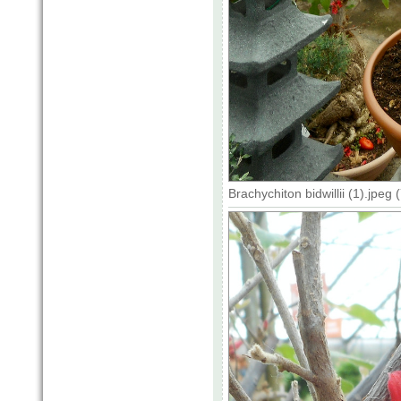
Brachychiton bidwillii (1).jpe