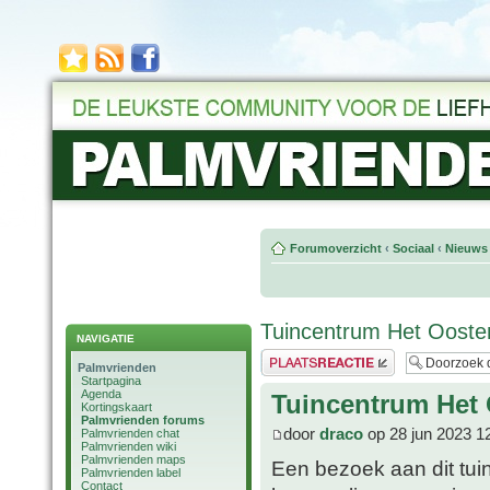
Forumoverzicht
‹
Sociaal
‹
Nieuws 
Tuincentrum Het Ooste
NAVIGATIE
Plaats een reactie
Palmvrienden
Startpagina
Agenda
Tuincentrum Het
Kortingskaart
Palmvrienden forums
door
draco
op 28 jun 2023 1
Palmvrienden chat
Palmvrienden wiki
Palmvrienden maps
Een bezoek aan dit tui
Palmvrienden label
Contact