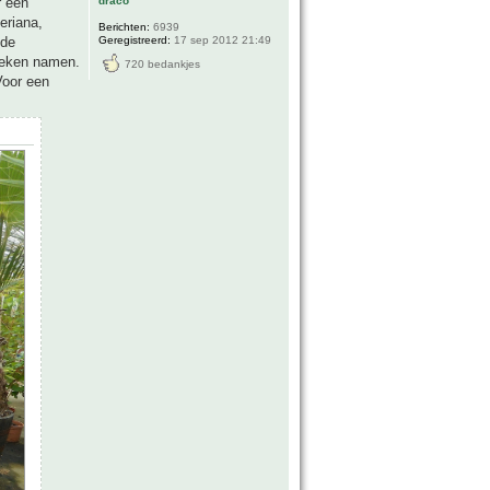
draco
r een
eriana,
Berichten:
6939
Geregistreerd:
17 sep 2012 21:49
 de
breken namen.
720 bedankjes
Voor een