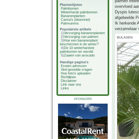
palmen intere
Plantenlijsten
overvloed aan
Palmbomen
Dyspis lutes
Winterharde palmbomen
Bananenplanten
afgebeelde Pr
Canna's (bloemriet)
Ik herkende 
Palmvarens
verzamelaar v
Populairste artikels
1)
Verzorging bananenplanten
2)
Verzorging van palmen
BIJLAGEN
3)
Hoe een bananenplant
beschermen in de winter?
4)
De 10 winterhardste
palmbomen ter wereld
5)
Zaaien van avocado
Handige pagina's
Exoten adressen
Veel gestelde vragen
Hoe foto's uploaden
Richtlijnen
Disclaimer
Link naar ons
Links
SPONSORS