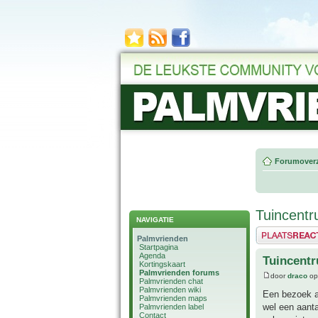
Forumoverz
Tuincent
NAVIGATIE
Plaats een reactie
Palmvrienden
Startpagina
Agenda
Tuincent
Kortingskaart
Palmvrienden forums
door
draco
op
Palmvrienden chat
Palmvrienden wiki
Een bezoek aa
Palmvrienden maps
wel een aanta
Palmvrienden label
Contact