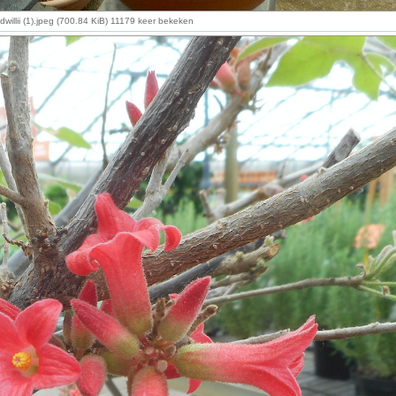
dwillii (1).jpeg (700.84 KiB) 11179 keer bekeken