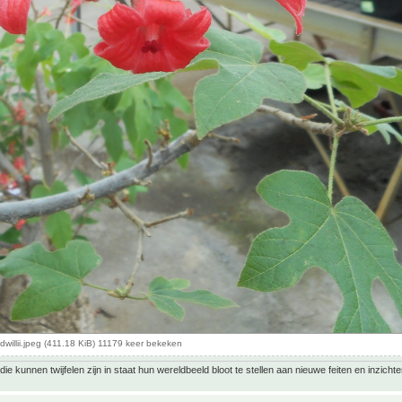
dwillii.jpeg (411.18 KiB) 11179 keer bekeken
ie kunnen twijfelen zijn in staat hun wereldbeeld bloot te stellen aan nieuwe feiten en inzichte