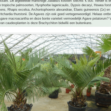
ssant. De afgebeelde manshoge Jubaea's kostten 'slechts' € 500. Verder is e
 tropische palmsoorten, Hyophorbe lagenicaulis, Dypsis decaryi, Howea forst
cens, Rhapis excelsa, Archontophoenix alexandrae, Elaeis guineensis (1x) en
itchardia thurstonii. De Agaves zijn ook goed vertegenwoordigd. Helaas ont
Agave macroacantha en deze bonte varieteit vermoedelijk Agave potatorum? 
an caudexplanten is deze Brachychiton bidwillii een buitenkans.