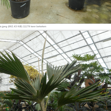
is.jpeg (662.43 KiB) 11179 keer bekeken