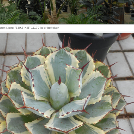
rstonii.jpeg (639.5 KiB) 11179 keer bekeken