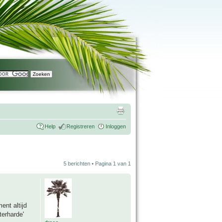
Help
Registreren
Inloggen
5 berichten • Pagina
1
van
1
ent altijd
terharde'