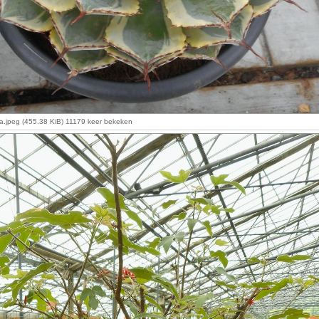
a.jpeg (455.38 KiB) 11179 keer bekeken