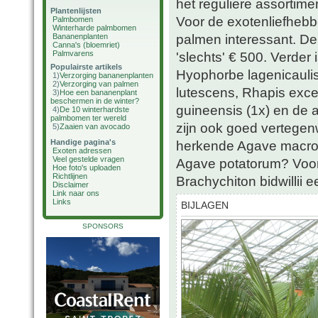
het reguliere assortimen
Plantenlijsten
Voor de exotenliefhebb
Palmbomen
Winterharde palmbomen
palmen interessant. D
Bananenplanten
Canna's (bloemriet)
Palmvarens
'slechts' € 500. Verder
Populairste artikels
Hyophorbe lagenicaulis
1)
Verzorging bananenplanten
2)
Verzorging van palmen
lutescens, Rhapis exce
3)
Hoe een bananenplant
beschermen in de winter?
guineensis (1x) en de a
4)
De 10 winterhardste
palmbomen ter wereld
zijn ook goed vertege
5)
Zaaien van avocado
Handige pagina's
herkende Agave macroa
Exoten adressen
Veel gestelde vragen
Agave potatorum? Voor
Hoe foto's uploaden
Richtlijnen
Brachychiton bidwillii 
Disclaimer
Link naar ons
Links
BIJLAGEN
SPONSORS