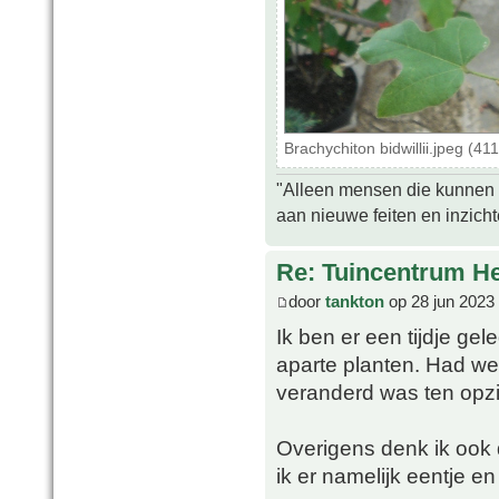
Brachychiton bidwillii.jpeg (4
"Alleen mensen die kunnen tw
aan nieuwe feiten en inzich
Re: Tuincentrum H
door
tankton
op 28 jun 2023
Ik ben er een tijdje ge
aparte planten. Had wel
veranderd was ten opzi
Overigens denk ik ook 
ik er namelijk eentje en