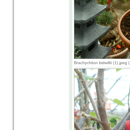
Brachychiton bidwillii (1).jpe