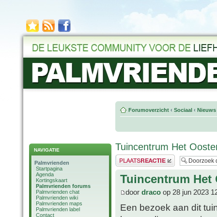
Forumoverzicht
‹
Sociaal
‹
Nieuws 
Tuincentrum Het Ooste
NAVIGATIE
Plaats een reactie
Palmvrienden
Startpagina
Agenda
Tuincentrum Het
Kortingskaart
Palmvrienden forums
door
draco
op 28 jun 2023 1
Palmvrienden chat
Palmvrienden wiki
Palmvrienden maps
Een bezoek aan dit tui
Palmvrienden label
Contact