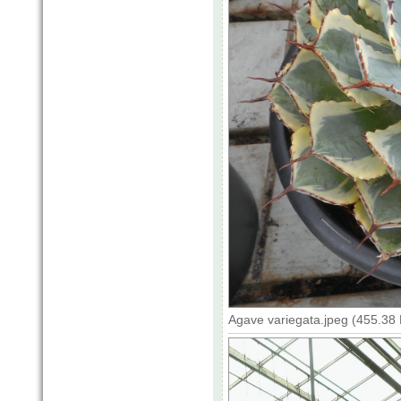
Agave variegata.jpeg (455.38