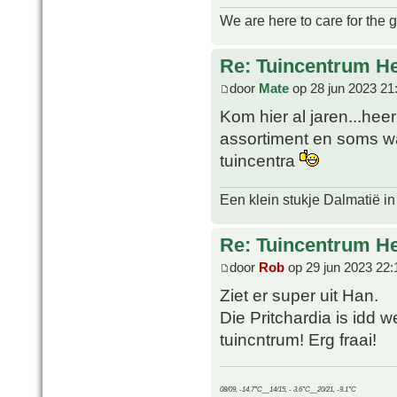
We are here to care for the 
Re: Tuincentrum H
door
Mate
op 28 jun 2023 21
Kom hier al jaren...hee
assortiment en soms wat
tuincentra
Een klein stukje Dalmatië in
Re: Tuincentrum H
door
Rob
op 29 jun 2023 22:
Ziet er super uit Han.
Die Pritchardia is idd
tuincntrum! Erg fraai!
08/09, -14.7°C__14/15, - 3.6°C__20/21, -9.1°C