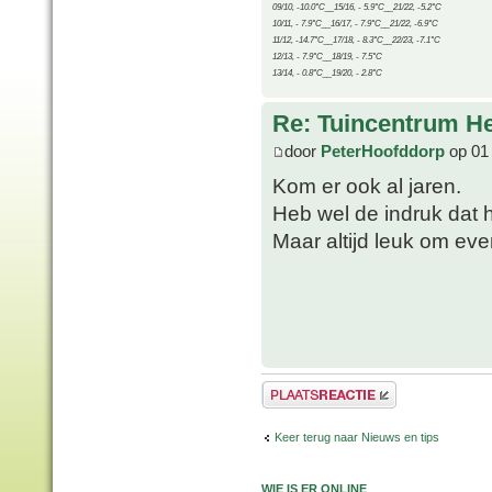
09/10, -10.0°C__15/16, - 5.9°C__21/22, -5.2°C
10/11, - 7.9°C__16/17, - 7.9°C__21/22, -6.9°C
11/12, -14.7°C__17/18, - 8.3°C__22/23, -7.1°C
12/13, - 7.9°C__18/19, - 7.5°C
13/14, - 0.8°C__19/20, - 2.8°C
Re: Tuincentrum H
door
PeterHoofddorp
op 01 
Kom er ook al jaren.
Heb wel de indruk dat 
Maar altijd leuk om even
Plaats een reactie
Keer terug naar Nieuws en tips
WIE IS ER ONLINE