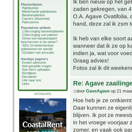
Ik ben nieuw op het geb
Plantenlijsten
zaden gekregen, van 4 
Palmbomen
Winterharde palmbomen
O.A. Agave Ovatifolia, 
Bananenplanten
Canna's (bloemriet)
Palmvarens
hand, deze zal ik zsm 
Populairste artikels
1)
Verzorging bananenplanten
2)
Verzorging van palmen
Ik heb van elke soort 
3)
Hoe een bananenplant
beschermen in de winter?
wanneer dat ik ze op ka
4)
De 10 winterhardste
palmbomen ter wereld
indien ja, wat voor voe
5)
Zaaien van avocado
Handige pagina's
Graag advies!
Exoten adressen
Veel gestelde vragen
Fotos zal ik dit weeke
Hoe foto's uploaden
Richtlijnen
Disclaimer
Link naar ons
Re: Agave zaailing
Links
door
GaveAgave
op 21 maar
SPONSORS
Hoe heb je ze ontkiemt
Daar kunnen ze eigenlijk
blijven. Ik pot ze mees
in het vroege voorjaar 
zomer, en vaak ook pas