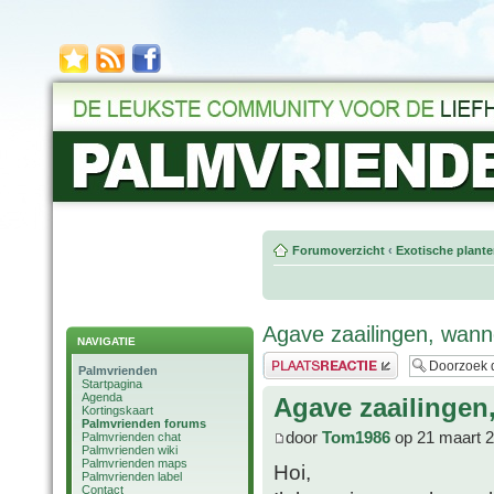
Forumoverzicht
‹
Exotische plant
Agave zaailingen, wann
NAVIGATIE
Plaats een reactie
Palmvrienden
Startpagina
Agenda
Agave zaailingen
Kortingskaart
Palmvrienden forums
door
Tom1986
op 21 maart 2
Palmvrienden chat
Palmvrienden wiki
Palmvrienden maps
Hoi,
Palmvrienden label
Contact