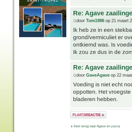
Re: Agave zaailing
door
Tom1986
op 21 maart 2
Ik heb ze in een stekba
grond/vermiculiet er o
ontkiemd was. Is voed
Ik zou ze dus in de z
Re: Agave zaailing
door
GaveAgave
op 22 maar
Voeding is niet echt no
oppotten. Het vroegste 
bladeren hebben.
Plaats een reactie
Keer terug naar Agave en yucca