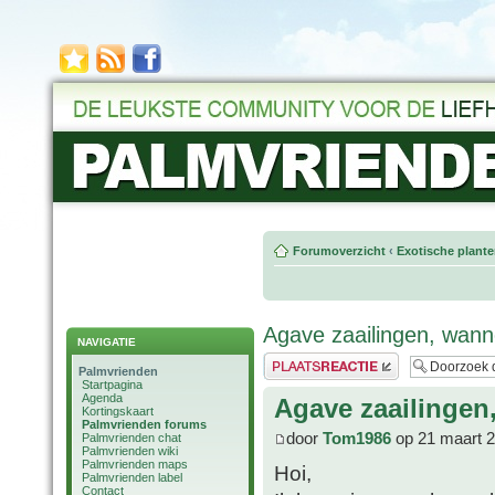
Forumoverzicht
‹
Exotische plant
Agave zaailingen, wann
NAVIGATIE
Plaats een reactie
Palmvrienden
Startpagina
Agenda
Agave zaailingen
Kortingskaart
Palmvrienden forums
door
Tom1986
op 21 maart 2
Palmvrienden chat
Palmvrienden wiki
Palmvrienden maps
Hoi,
Palmvrienden label
Contact