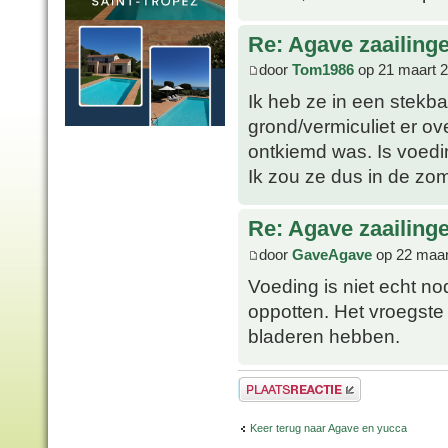
Re: Agave zaailing
door
Tom1986
op 21 maart 2
Ik heb ze in een stekba
grond/vermiculiet er o
ontkiemd was. Is voed
Ik zou ze dus in de z
Re: Agave zaailing
door
GaveAgave
op 22 maar
Voeding is niet echt no
oppotten. Het vroegste 
bladeren hebben.
Plaats een reactie
Keer terug naar Agave en yucca