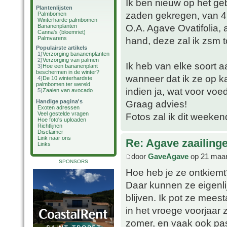
Ik ben nieuw op het geb
Plantenlijsten
zaden gekregen, van 4 
Palmbomen
Winterharde palmbomen
O.A. Agave Ovatifolia, 
Bananenplanten
Canna's (bloemriet)
Palmvarens
hand, deze zal ik zsm 
Populairste artikels
1)
Verzorging bananenplanten
2)
Verzorging van palmen
Ik heb van elke soort 
3)
Hoe een bananenplant
beschermen in de winter?
wanneer dat ik ze op ka
4)
De 10 winterhardste
palmbomen ter wereld
indien ja, wat voor voe
5)
Zaaien van avocado
Handige pagina's
Graag advies!
Exoten adressen
Veel gestelde vragen
Fotos zal ik dit weeke
Hoe foto's uploaden
Richtlijnen
Disclaimer
Link naar ons
Re: Agave zaailing
Links
door
GaveAgave
op 21 maar
SPONSORS
Hoe heb je ze ontkiemt
Daar kunnen ze eigenlijk
blijven. Ik pot ze mees
in het vroege voorjaar 
zomer, en vaak ook pas