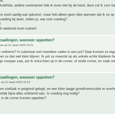
es.
atifolia, andere soortnamen heb ik even niet bij de hand, deze zal ik zsm t
ke soort aardig wat opkomst, maar heb alleen geen idee wanneer dat ik ze op
 voeding bij doen, indien ja, wat voor voeding?
!
 dit weekend even maken!
zaailingen, wanneer oppotten?
ave
op 21 maart 2025 15:21
 ontkiemt? In substraat met meerdere zaden in een pot? Daar kunnen ze eigen
ullen ze dan wel klein blijven. Ik pot ze meestal op als enkele echte bladeren 
ege voorjaar zaai, pot ik misschien op in de zomer, of einde zomer, en vaak oo
zaailingen, wanneer oppotten?
6
op 21 maart 2025 16:13
een stekbak in potgrond gelegd, en een klein laagje grond/vermiculiet er over
rdat bijna alles ontkiemd was. Is voeding nog nodig?
s in de zomer kunnen oppotten?