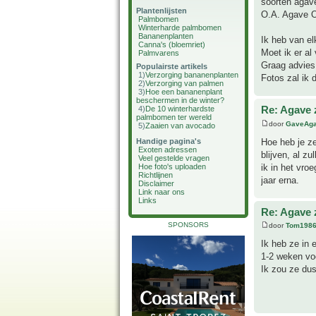
soorten agav
Plantenlijsten
O.A. Agave Ov
Palmbomen
Winterharde palmbomen
Bananenplanten
Ik heb van el
Canna's (bloemriet)
Moet ik er al
Palmvarens
Graag advies
Populairste artikels
1)
Verzorging bananenplanten
Fotos zal ik
2)
Verzorging van palmen
3)
Hoe een bananenplant
beschermen in de winter?
Re: Agave 
4)
De 10 winterhardste
palmbomen ter wereld
door
GaveAg
5)
Zaaien van avocado
Hoe heb je ze
Handige pagina's
Exoten adressen
blijven, al z
Veel gestelde vragen
ik in het vro
Hoe foto's uploaden
Richtlijnen
jaar erna.
Disclaimer
Link naar ons
Links
Re: Agave 
SPONSORS
door
Tom198
Ik heb ze in 
1-2 weken voo
Ik zou ze du