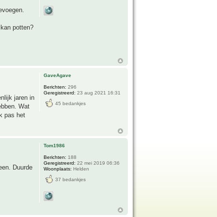
oevoegen.
 kan potten?
GaveAgave
Berichten:
296
Geregistreerd:
23 aug 2021 16:31
lijk jaren in
45 bedankjes
hebben. Wat
k pas het
Tom1986
Berichten:
188
Geregistreerd:
22 mei 2019 06:36
heen. Duurde
Woonplaats:
Helden
37 bedankjes