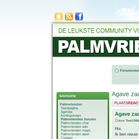
Forumoverz
Agave zaa
NAVIGATIE
Plaats een reactie
Palmvrienden
Startpagina
Agenda
Agave zaa
Kortingskaart
Palmvrienden forums
door
Tom198
Palmvrienden chat
Palmvrienden wiki
Hoi,
Palmvrienden maps
Ik ben nieuw 
Palmvrienden label
Contact