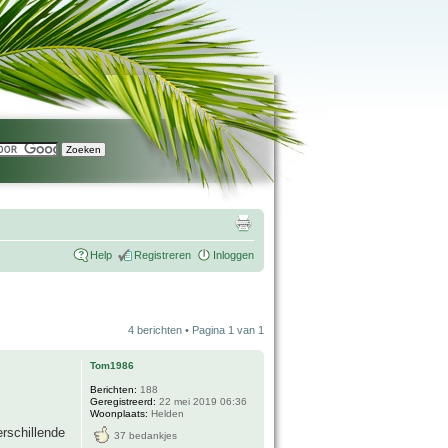
Help
Registreren
Inloggen
4 berichten • Pagina
1
van
1
Tom1986
Berichten:
188
Geregistreerd:
22 mei 2019 06:36
Woonplaats:
Helden
rschillende
37 bedankjes