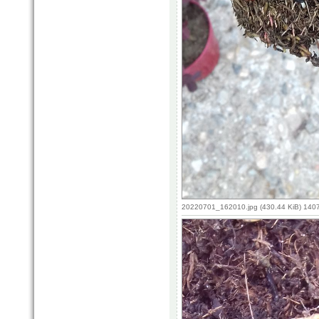
20220701_162010.jpg (430.44 KiB) 140