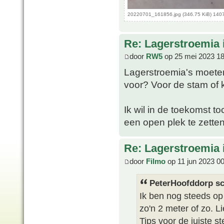
20220701_161856.jpg (346.75 KiB) 140
Re: Lagerstroemia 
door
RW5
op 25 mei 2023 18
Lagerstroemia's moeten
voor? Voor de stam of 
Ik wil in de toekomst 
een open plek te zetten
Re: Lagerstroemia 
door
Filmo
op 11 jun 2023 0
PeterHoofddorp sc
Ik ben nog steeds o
zo'n 2 meter of zo. Li
Tips voor de juiste s