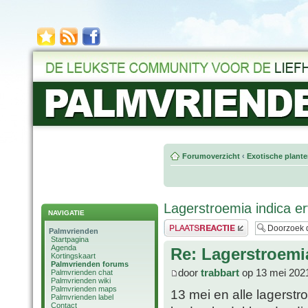
Forumoverzicht
‹
Exotische plant
Lagerstroemia indica e
NAVIGATIE
Plaats een reactie
Palmvrienden
Startpagina
Agenda
Re: Lagerstroemi
Kortingskaart
Palmvrienden forums
door
trabbart
op 13 mei 202
Palmvrienden chat
Palmvrienden wiki
Palmvrienden maps
13 mei en alle lagerst
Palmvrienden label
Contact