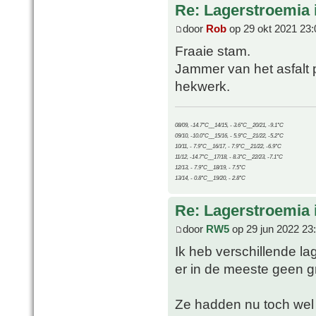
Re: Lagerstroemia 
door
Rob
op 29 okt 2021 23:
Fraaie stam.
Jammer van het asfalt 
hekwerk.
08/09, -14.7°C__14/15, - 3.6°C__20/21, -9.1°C
09/10, -10.0°C__15/16, - 5.9°C__21/22, -5.2°C
10/11, - 7.9°C__16/17, - 7.9°C__21/22, -6.9°C
11/12, -14.7°C__17/18, - 8.3°C__22/23, -7.1°C
12/13, - 7.9°C__18/19, - 7.5°C
13/14, - 0.8°C__19/20, - 2.8°C
Re: Lagerstroemia 
door
RW5
op 29 jun 2022 23
Ik heb verschillende la
er in de meeste geen g
Ze hadden nu toch wel 