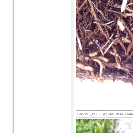
20220701_161732.jpg (492.19 KiB) 140