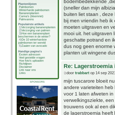
bodembedekkende ,die ik
Plantenlijsten
(sneller dan mijn albizi
Palmbomen
Winterharde palmbomen
buiten liet staan , deze
Bananenplanten
Canna's (bloemriet)
Palmvarens
bij men vriendin heb ik
Populairste artikels
moeten uitgraven en ve
1)
Verzorging bananenplanten
2)
Verzorging van palmen
mooi uit. het uitgrave
3)
Hoe een bananenplant
beschermen in de winter?
geschatte potrand en ik
4)
De 10 winterhardste
palmbomen ter wereld
dus nog geen enorme wo
5)
Zaaien van avocado
Handige pagina's
planten uit wingene dus
Exoten adressen
Veel gestelde vragen
Hoe foto's uploaden
Richtlijnen
Re: Lagerstroemia 
Disclaimer
Link naar ons
door
trabbart
op 14 sep 202
Links
mijn tuscarore bloeit n
SPONSORS
andere varieteiten heb
voor 1 laten afweten in
verwelkingsziekte, een 
trouwens ook al een di
de lagerstroemia heeft 