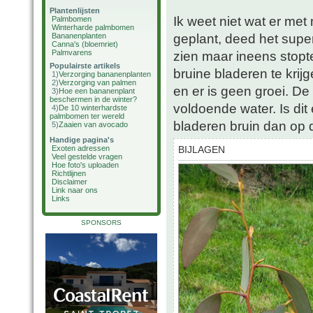
Plantenlijsten
Ik weet niet wat er met
Palmbomen
Winterharde palmbomen
geplant, deed het super t
Bananenplanten
Canna's (bloemriet)
Palmvarens
zien maar ineens stopt
Populairste artikels
bruine bladeren te krij
1)
Verzorging bananenplanten
2)
Verzorging van palmen
en er is geen groei. De 
3)
Hoe een bananenplant
beschermen in de winter?
voldoende water. Is di
4)
De 10 winterhardste
palmbomen ter wereld
bladeren bruin dan op de
5)
Zaaien van avocado
Handige pagina's
Exoten adressen
BIJLAGEN
Veel gestelde vragen
Hoe foto's uploaden
Richtlijnen
Disclaimer
Link naar ons
Links
SPONSORS