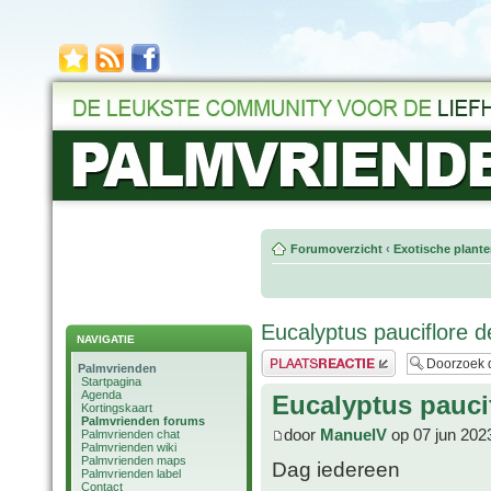
Forumoverzicht
‹
Exotische plant
Eucalyptus pauciflore de
NAVIGATIE
Plaats een reactie
Palmvrienden
Startpagina
Agenda
Eucalyptus paucifl
Kortingskaart
Palmvrienden forums
door
ManuelV
op 07 jun 202
Palmvrienden chat
Palmvrienden wiki
Palmvrienden maps
Dag iedereen
Palmvrienden label
Contact