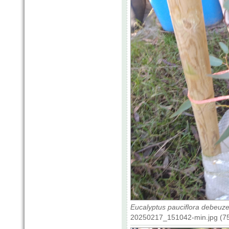
Eucalyptus pauciflora debeuzev
20250217_151042-min.jpg (75