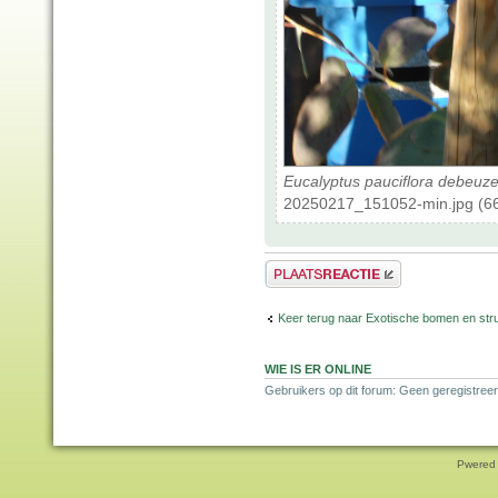
Eucalyptus pauciflora debeuzev
20250217_151052-min.jpg (66
Plaats een reactie
Keer terug naar Exotische bomen en str
WIE IS ER ONLINE
Gebruikers op dit forum: Geen geregistreer
Pwered