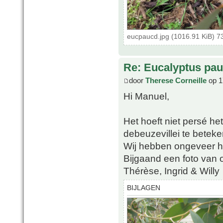
eucpaucd.jpg (1016.91 KiB) 7
Re: Eucalyptus pauci
door
Therese Corneille
op 1
Hi Manuel,
Het hoeft niet persé he
debeuzevillei te betek
Wij hebben ongeveer h
Bijgaand een foto van 
Thérèse, Ingrid & Willy
BIJLAGEN