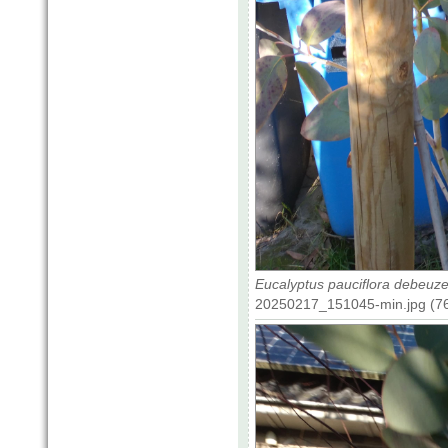
Eucalyptus pauciflora debeuzev
20250217_151045-min.jpg (76