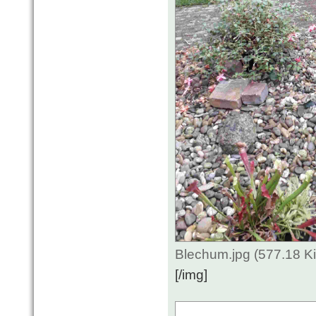
Blechum.jpg (577.18 K
[/img]