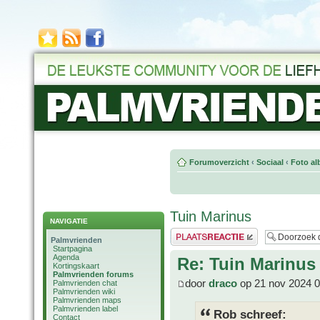
Forumoverzicht
‹
Sociaal
‹
Foto al
Tuin Marinus
NAVIGATIE
Plaats een reactie
Palmvrienden
Startpagina
Agenda
Re: Tuin Marinus
Kortingskaart
Palmvrienden forums
door
draco
op 21 nov 2024 0
Palmvrienden chat
Palmvrienden wiki
Palmvrienden maps
Palmvrienden label
Rob schreef:
Contact