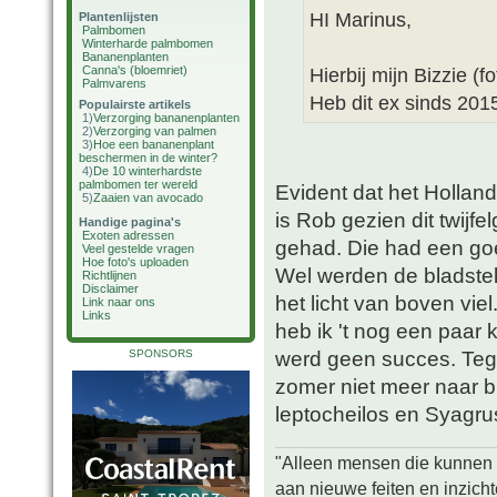
HI Marinus,
Plantenlijsten
Palmbomen
Winterharde palmbomen
Bananenplanten
Canna's (bloemriet)
Hierbij mijn Bizzie (
Palmvarens
Heb dit ex sinds 2015
Populairste artikels
1)
Verzorging bananenplanten
2)
Verzorging van palmen
3)
Hoe een bananenplant
beschermen in de winter?
4)
De 10 winterhardste
palmbomen ter wereld
Evident dat het Holland
5)
Zaaien van avocado
is Rob gezien dit twijfe
Handige pagina's
Exoten adressen
gehad. Die had een goe
Veel gestelde vragen
Hoe foto's uploaden
Wel werden de bladstel
Richtlijnen
Disclaimer
het licht van boven vie
Link naar ons
Links
heb ik 't nog een paar
werd geen succes. Tege
SPONSORS
zomer niet meer naar b
leptocheilos en Syagru
"Alleen mensen die kunnen tw
aan nieuwe feiten en inzich