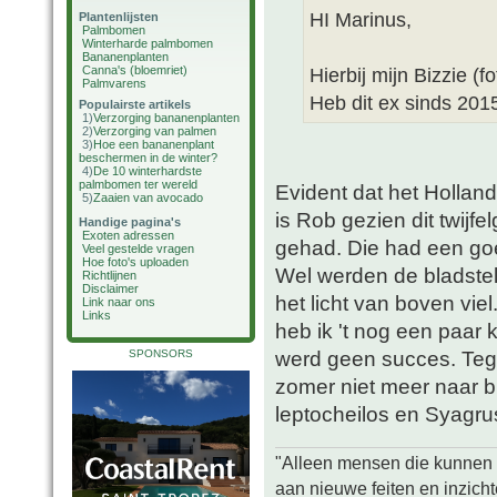
HI Marinus,
Plantenlijsten
Palmbomen
Winterharde palmbomen
Bananenplanten
Canna's (bloemriet)
Hierbij mijn Bizzie (
Palmvarens
Heb dit ex sinds 2015
Populairste artikels
1)
Verzorging bananenplanten
2)
Verzorging van palmen
3)
Hoe een bananenplant
beschermen in de winter?
4)
De 10 winterhardste
palmbomen ter wereld
Evident dat het Holland
5)
Zaaien van avocado
is Rob gezien dit twijfe
Handige pagina's
Exoten adressen
gehad. Die had een goe
Veel gestelde vragen
Hoe foto's uploaden
Wel werden de bladstel
Richtlijnen
Disclaimer
het licht van boven vie
Link naar ons
Links
heb ik 't nog een paar
werd geen succes. Tege
SPONSORS
zomer niet meer naar b
leptocheilos en Syagru
"Alleen mensen die kunnen tw
aan nieuwe feiten en inzich