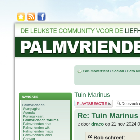
Forumoverzicht
‹
Sociaal
‹
Foto al
Tuin Marinus
NAVIGATIE
Plaats een reactie
Palmvrienden
Startpagina
Agenda
Re: Tuin Marinus
Kortingskaart
Palmvrienden forums
door
draco
op 21 nov 2024 0
Palmvrienden chat
Palmvrienden wiki
Palmvrienden maps
Palmvrienden label
Rob schreef:
Contact