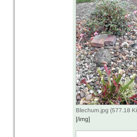
Blechum.jpg (577.18 K
[/img]