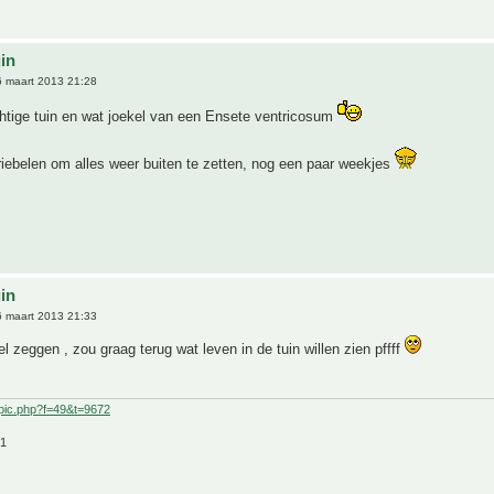
uin
 maart 2013 21:28
htige tuin en wat joekel van een Ensete ventricosum
riebelen om alles weer buiten te zetten, nog een paar weekjes
uin
 maart 2013 21:33
l zeggen , zou graag terug wat leven in de tuin willen zien pffff
pic.php?f=49&t=9672
21