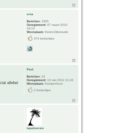
erna
Berichten:
3305
Geregistreerd:
07 maart 2010
16:14
Woonplaats:
Keiem-Diksmuide
374 bedankjes
Paul.
Berichten:
10
Geregistreerd:
13 mei 2012 21:43
ciat allebei
Woonplaats:
Kampenhout
2 bedankjes
lapalmeraie