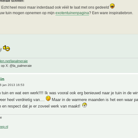
meraie schreef:
 Echt heel mooi maar inderdaad ook véél te laat met ons gedeeld
jouw tuin mogen opnemen op mijn
exotentuinenpagina
? Een ware inspiratiebron.
j!
den.net/lapalmeraie
e op X: @la_palmeraie
uin
6 jan 2013 16:53
tuin en wat een werk!!!! Ik was vooral ook erg benieuwd naar je tuin in de wi
eer heel verdrietig van....
Maar in de warmere maanden is het een waar par
 en respect dat je er zoveel werk van maakt!
ne
nep.nl