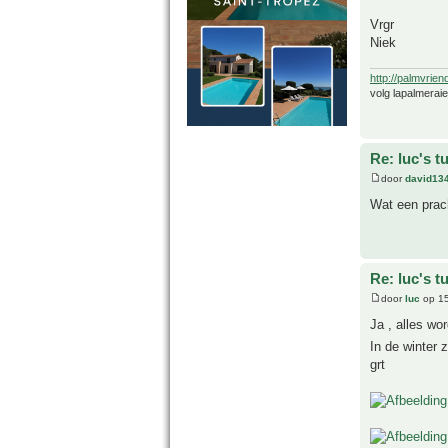
Vrgr
Niek
http://palmvrien
volg lapalmerai
Re: luc's t
door
david13
Wat een prach
Re: luc's t
door
luc
op 15
Ja , alles wo
In de winter z
grt