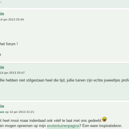
,
uin
4 jan 2013 20:44
het forum !
a
uin
14 jan 2013 20:47
llie hebben niet stilgestaan heel die tijd, jullie tuinen zijn echte juweeltjes profi
uin
aie
op 14 jan 2013 21:21
t heel mooi maar inderdaad ook véél te laat met ons gedeeld
tuin mogen opnemen op mijn
exotentuinenpagina
? Een ware inspiratiebron.