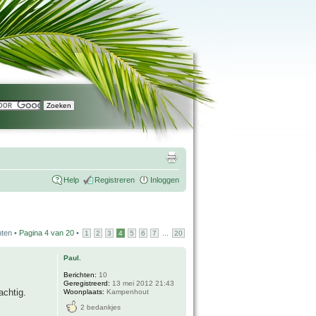
Help
Registreren
Inloggen
hten •
Pagina
4
van
20
•
...
1
2
3
4
5
6
7
20
Paul.
Berichten:
10
Geregistreerd:
13 mei 2012 21:43
achtig.
Woonplaats:
Kampenhout
2 bedankjes