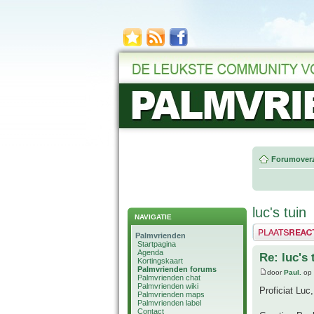
Forumoverz
luc's tuin
NAVIGATIE
Plaats een reactie
Palmvrienden
Startpagina
Agenda
Re: luc's 
Kortingskaart
Palmvrienden forums
door
Paul.
op 
Palmvrienden chat
Palmvrienden wiki
Proficiat Luc,
Palmvrienden maps
Palmvrienden label
Contact