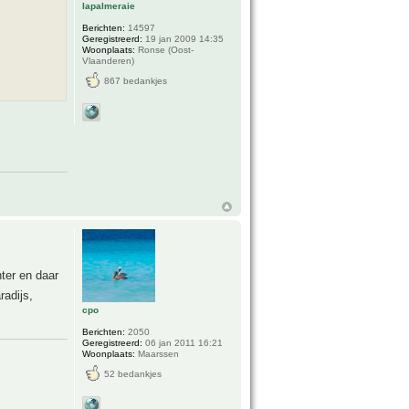
lapalmeraie
Berichten:
14597
Geregistreerd:
19 jan 2009 14:35
Woonplaats:
Ronse (Oost-
Vlaanderen)
867 bedankjes
nter en daar
adijs,
cpo
Berichten:
2050
Geregistreerd:
06 jan 2011 16:21
Woonplaats:
Maarssen
52 bedankjes