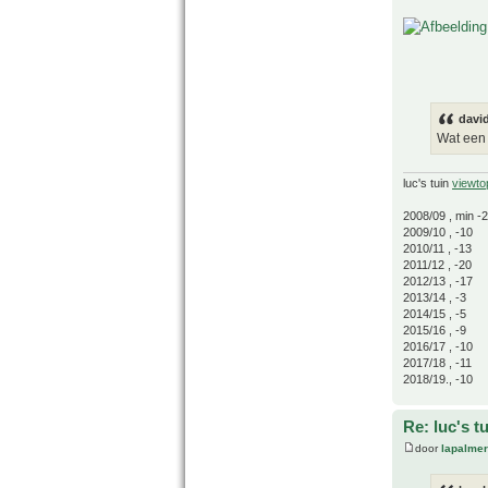
davi
Wat een 
luc's tuin
viewto
2008/09 , min -
2009/10 , -10
2010/11 , -13
2011/12 , -20
2012/13 , -17
2013/14 , -3
2014/15 , -5
2015/16 , -9
2016/17 , -10
2017/18 , -11
2018/19., -10
Re: luc's t
door
lapalmer