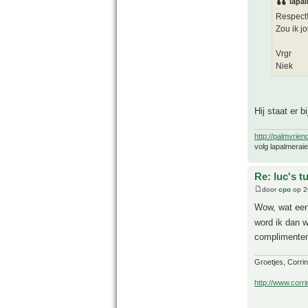
lapal
Respect!
Zou ik 
Vrgr
Niek
Hij staat er bi
http://palmvrien
volg lapalmerai
Re: luc's t
door
cpo
op 2
Wow, wat een 
word ik dan w
complimenten
Groetjes, Corri
http://www.corri