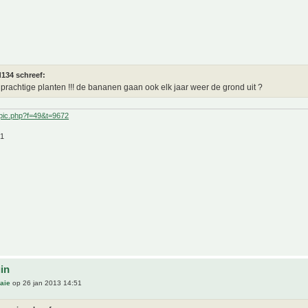
d134 schreef:
prachtige planten !!! de bananen gaan ook elk jaar weer de grond uit ?
pic.php?f=49&t=9672
21
uin
aie
op 26 jan 2013 14:51