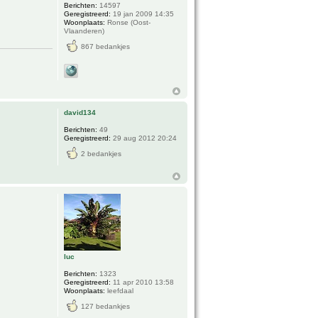
Berichten:
14597
Geregistreerd:
19 jan 2009 14:35
Woonplaats:
Ronse (Oost-
Vlaanderen)
867 bedankjes
david134
Berichten:
49
Geregistreerd:
29 aug 2012 20:24
2 bedankjes
luc
Berichten:
1323
Geregistreerd:
11 apr 2010 13:58
Woonplaats:
leefdaal
127 bedankjes