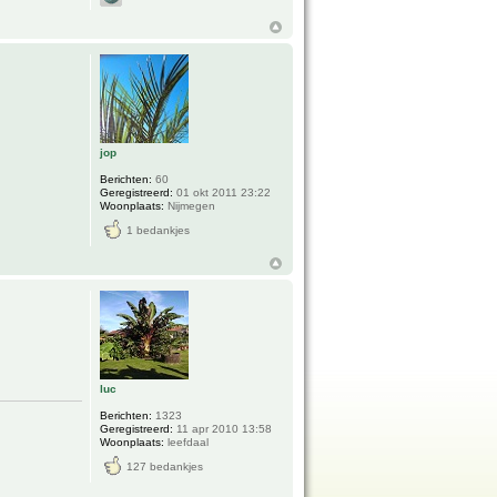
jop
Berichten:
60
Geregistreerd:
01 okt 2011 23:22
Woonplaats:
Nijmegen
1 bedankjes
luc
Berichten:
1323
Geregistreerd:
11 apr 2010 13:58
Woonplaats:
leefdaal
127 bedankjes