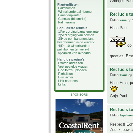
Groetjes Paul
Plantenlijsten
Palmbomen
Winterharde palmbomen
Re: luc's t
Bananenplanten
Canna's (bloemriet)
door
erna
op 1
Palmvarens
Hallo Paul,
Populairste artikels
1)
Verzorging bananenplanten
2)
Verzorging van palmen
3)
Hoe een bananenplant
beschermen in de winter?
op 
4)
De 10 winterhardste
palmbomen ter wereld
5)
Zaaien van avocado
groetjes, Ern
Handige pagina's
Exoten adressen
Veel gestelde vragen
Re: luc's t
Hoe foto's uploaden
Richtlijnen
door
Paul.
op 
Disclaimer
Link naar ons
Hallo Erna, ju
Links
SPONSORS
Grtjs Paul
Re: luc's t
door
lapalmer
Respect! Ech
Zou ik jouw 