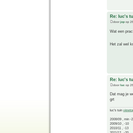
Re: luc's t
door
jop
op 26
Wat een prac
Het zal wel k
Re: luc's t
door
luc
op 26
Dat mag je we
grt
luc's tuin
viewto
2008/09 , min -
2009/10 , -10
2010/11 , -13
2011/12 , -20