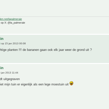
den.net/lapalmeraie
e op X: @la_palmeraie
uin
4
op 15 jan 2013 00:08
tige planten !!! de bananen gaan ook elk jaar weer de grond uit ?
uin
 jan 2013 11:44
rdt uitgegraven
iet mijn tuin er eigenlijk als een lege moestuin uit