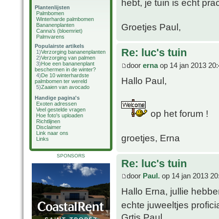
hebt, je tuin is echt pra
Plantenlijsten
Palmbomen
Winterharde palmbomen
Groetjes Paul,
Bananenplanten
Canna's (bloemriet)
Palmvarens
Populairste artikels
Re: luc's tuin
1)
Verzorging bananenplanten
2)
Verzorging van palmen
3)
Hoe een bananenplant
door
erna
op 14 jan 2013 20
beschermen in de winter?
4)
De 10 winterhardste
Hallo Paul,
palmbomen ter wereld
5)
Zaaien van avocado
Handige pagina's
Exoten adressen
Veel gestelde vragen
op het forum !
Hoe foto's uploaden
Richtlijnen
Disclaimer
Link naar ons
groetjes, Erna
Links
SPONSORS
Re: luc's tuin
door
Paul.
op 14 jan 2013 20
Hallo Erna, jullie hebben
echte juweeltjes profici
Grtjs Paul