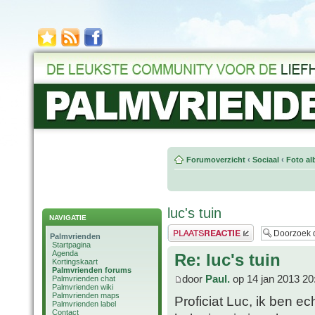
Forumoverzicht
‹
Sociaal
‹
Foto al
luc's tuin
NAVIGATIE
Plaats een reactie
Palmvrienden
Startpagina
Agenda
Re: luc's tuin
Kortingskaart
Palmvrienden forums
door
Paul.
op 14 jan 2013 20
Palmvrienden chat
Palmvrienden wiki
Palmvrienden maps
Proficiat Luc, ik ben ec
Palmvrienden label
Contact