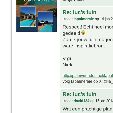
Re: luc's tuin
door
lapalmeraie
op 14 jan 
Respect! Echt heel moo
gedeeld
Zou ik jouw tuin moge
ware inspiratiebron.
Vrgr
Niek
http://palmvrienden.net/lapa
volg lapalmeraie op X: @la
Re: luc's tuin
door
david134
op 15 jan 201
Wat een prachtige plan