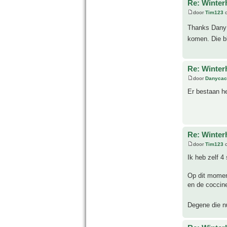
Re: Winter
door
Tim123
o
Thanks Dan
komen. Die b
Re: Winter
door
Danycac
Er bestaan h
Re: Winter
door
Tim123
o
Ik heb zelf 4
Op dit moment
en de coccine
Degene die nu