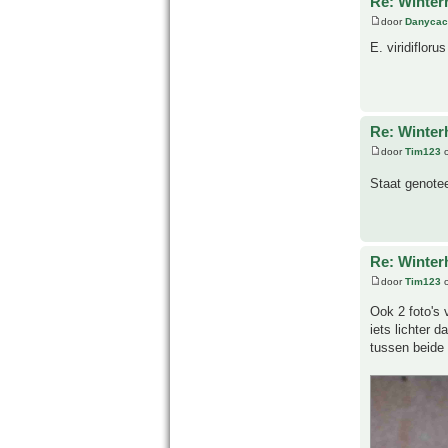
Re: Winter
door
Danycac
E. viridiflor
Re: Winter
door
Tim123
o
Staat genote
Re: Winter
door
Tim123
o
Ook 2 foto's 
iets lichter d
tussen beide 