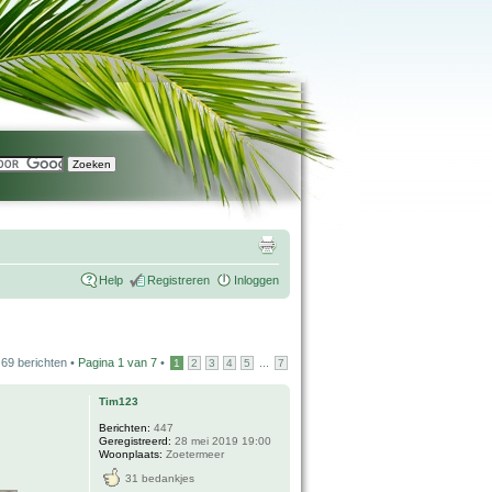
Help
Registreren
Inloggen
69 berichten •
Pagina
1
van
7
•
...
1
2
3
4
5
7
Tim123
Berichten:
447
Geregistreerd:
28 mei 2019 19:00
Woonplaats:
Zoetermeer
31 bedankjes