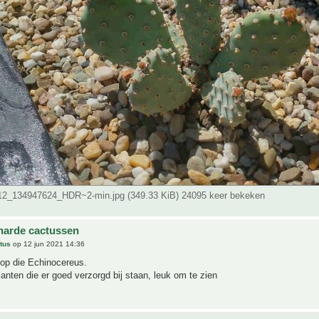
2_134947624_HDR~2-min.jpg (349.33 KiB) 24095 keer bekeken
harde cactussen
tus
op 12 jun 2021 14:36
op die Echinocereus.
anten die er goed verzorgd bij staan, leuk om te zien