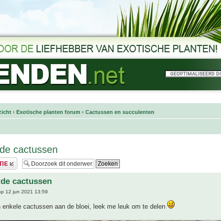
icht
‹
Exotische planten forum
‹
Cactussen en succulenten
de cactussen
rde cactussen
p 12 jun 2021 13:59
n enkele cactussen aan de bloei, leek me leuk om te delen