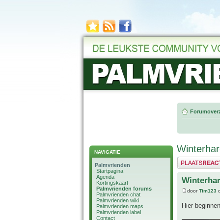
Forumoverz
Winterhar
NAVIGATIE
Plaats een reactie
Palmvrienden
Startpagina
Agenda
Winterha
Kortingskaart
Palmvrienden forums
door
Tim123
o
Palmvrienden chat
Palmvrienden wiki
Hier beginne
Palmvrienden maps
Palmvrienden label
Contact