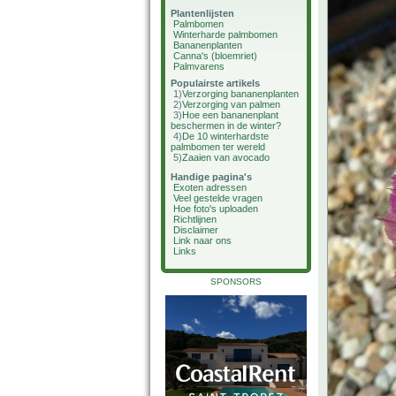
Plantenlijsten
Palmbomen
Winterharde palmbomen
Bananenplanten
Canna's (bloemriet)
Palmvarens
Populairste artikels
1)
Verzorging bananenplanten
2)
Verzorging van palmen
3)
Hoe een bananenplant
beschermen in de winter?
4)
De 10 winterhardste
palmbomen ter wereld
5)
Zaaien van avocado
Handige pagina's
Exoten adressen
Veel gestelde vragen
Hoe foto's uploaden
Richtlijnen
Disclaimer
Link naar ons
Links
SPONSORS