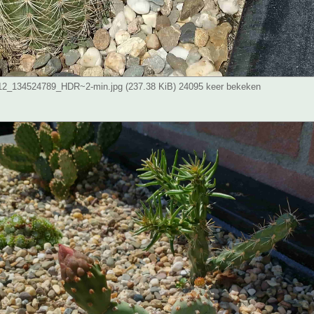
2_134524789_HDR~2-min.jpg (237.38 KiB) 24095 keer bekeken