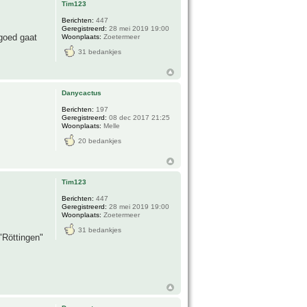
Tim123
Berichten:
447
Geregistreerd:
28 mei 2019 19:00
 goed gaat
Woonplaats:
Zoetermeer
31 bedankjes
Danycactus
Berichten:
197
Geregistreerd:
08 dec 2017 21:25
Woonplaats:
Melle
20 bedankjes
Tim123
Berichten:
447
Geregistreerd:
28 mei 2019 19:00
Woonplaats:
Zoetermeer
31 bedankjes
"Röttingen"