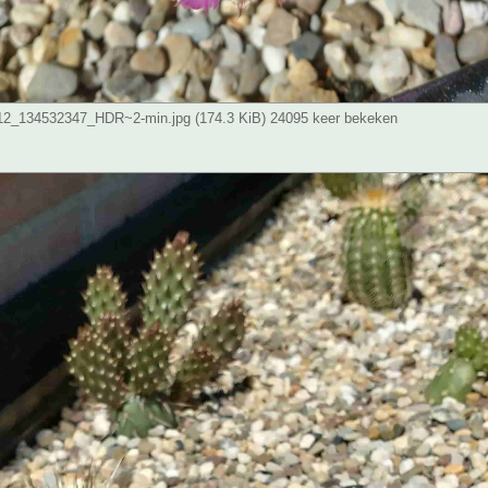
2_134532347_HDR~2-min.jpg (174.3 KiB) 24095 keer bekeken