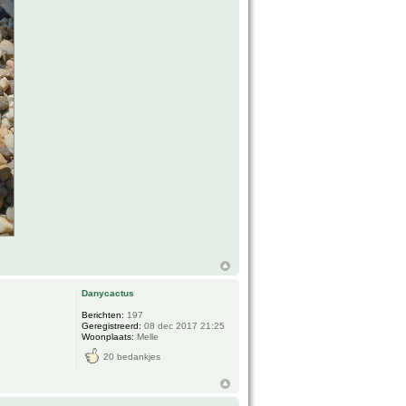
Danycactus
Berichten:
197
Geregistreerd:
08 dec 2017 21:25
Woonplaats:
Melle
20 bedankjes