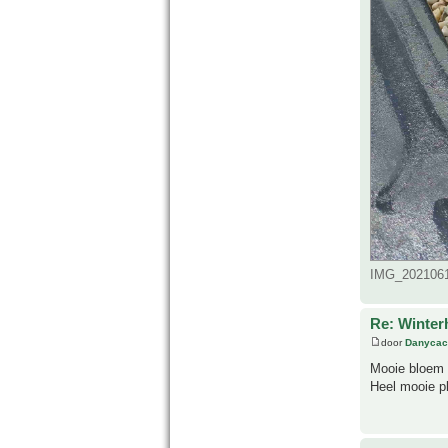
IMG_2021061
Re: Winter
door
Danycac
Mooie bloem 
Heel mooie pl