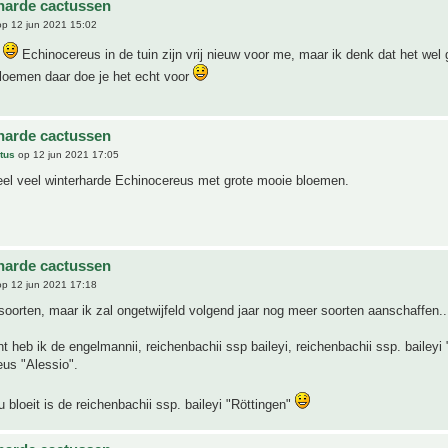
harde cactussen
p 12 jun 2021 15:02
y
Echinocereus in de tuin zijn vrij nieuw voor me, maar ik denk dat het wel
loemen daar doe je het echt voor
harde cactussen
tus
op 12 jun 2021 17:05
eel veel winterharde Echinocereus met grote mooie bloemen.
harde cactussen
p 12 jun 2021 17:18
 soorten, maar ik zal ongetwijfeld volgend jaar nog meer soorten aanschaffen..
 heb ik de engelmannii, reichenbachii ssp baileyi, reichenbachii ssp. baileyi 
us "Alessio".
 bloeit is de reichenbachii ssp. baileyi "Röttingen"