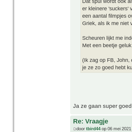
Dat spul wordt ook a
er kleinere 'suckers
een aantal filmpjes o
Griek, als ik me niet
Scheuren lijkt me in
Met een beetje geluk
(Ik zag op FB, John, 
je ze zo goed hebt k
Ja ze gaan super goed.
Re: Vraagje
door
tbird44
op 06 mei 2021