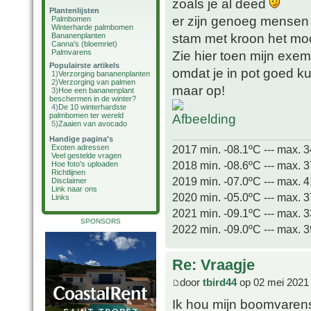
zoals je al deed
Plantenlijsten
er zijn genoeg mensen di
Palmbomen
Winterharde palmbomen
stam met kroon het mooi
Bananenplanten
Canna's (bloemriet)
Palmvarens
Zie hier toen mijn exe
Populairste artikels
omdat je in pot goed ku
1)
Verzorging bananenplanten
2)
Verzorging van palmen
maar op!
3)
Hoe een bananenplant
beschermen in de winter?
4)
De 10 winterhardste
palmbomen ter wereld
5)
Zaaien van avocado
Handige pagina's
2017 min. -08.1ºC --- max. 
Exoten adressen
Veel gestelde vragen
2018 min. -08.6ºC --- max. 
Hoe foto's uploaden
Richtlijnen
2019 min. -07.0ºC --- max. 
Disclaimer
Link naar ons
2020 min. -05.0ºC --- max. 
Links
2021 min. -09.1ºC --- max. 
SPONSORS
2022 min. -09.0ºC --- max. 
Re: Vraagje
door
tbird44
op 02 mei 2021
Ik hou mijn boomvarens