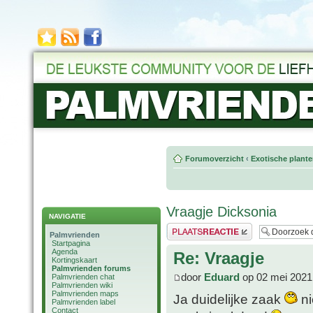
Forumoverzicht
‹
Exotische plant
Vraagje Dicksonia
NAVIGATIE
Plaats een reactie
Palmvrienden
Startpagina
Agenda
Re: Vraagje
Kortingskaart
Palmvrienden forums
door
Eduard
op 02 mei 2021
Palmvrienden chat
Palmvrienden wiki
Palmvrienden maps
Ja duidelijke zaak
ni
Palmvrienden label
Contact