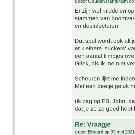
door
Gouden HandPalm
op 
Er zijn wel middelen o
stammen van boomvare
en desinfecteren.
Dat spul wordt ook alt
er kleinere 'suckers' 
een aantal filmpjes ove
Griek, als ik me niet ve
Scheuren lijkt me inde
Met een beetje geluk h
(Ik zag op FB, John, da
dat je ze zo goed hebt
Re: Vraagje
door
Eduard
op 03 mei 2021