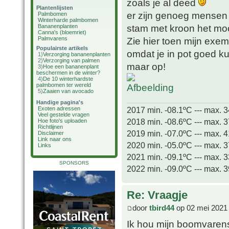
zoals je al deed
Plantenlijsten
er zijn genoeg mensen di
Palmbomen
Winterharde palmbomen
stam met kroon het mooi
Bananenplanten
Canna's (bloemriet)
Palmvarens
Zie hier toen mijn exe
Populairste artikels
omdat je in pot goed ku
1)
Verzorging bananenplanten
2)
Verzorging van palmen
maar op!
3)
Hoe een bananenplant
beschermen in de winter?
4)
De 10 winterhardste
palmbomen ter wereld
5)
Zaaien van avocado
Handige pagina's
2017 min. -08.1ºC --- max. 
Exoten adressen
Veel gestelde vragen
2018 min. -08.6ºC --- max. 
Hoe foto's uploaden
Richtlijnen
2019 min. -07.0ºC --- max. 
Disclaimer
Link naar ons
2020 min. -05.0ºC --- max. 
Links
2021 min. -09.1ºC --- max. 
SPONSORS
2022 min. -09.0ºC --- max. 
Re: Vraagje
door
tbird44
op 02 mei 2021
Ik hou mijn boomvarens