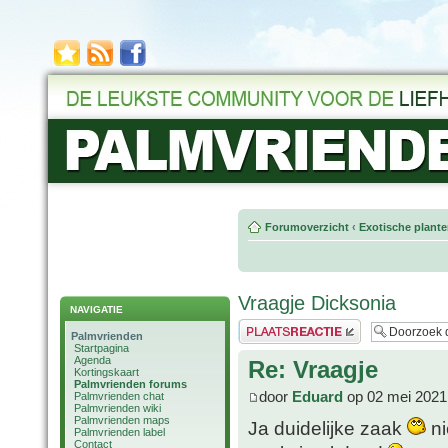
Forumoverzicht
‹
Exotische plant
Vraagje Dicksonia
NAVIGATIE
Plaats een reactie
Palmvrienden
Startpagina
Agenda
Re: Vraagje
Kortingskaart
Palmvrienden forums
door
Eduard
op 02 mei 2021
Palmvrienden chat
Palmvrienden wiki
Palmvrienden maps
Ja duidelijke zaak
ni
Palmvrienden label
Contact