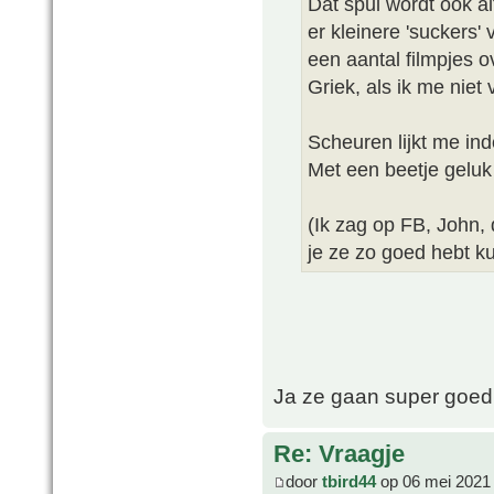
Dat spul wordt ook a
er kleinere 'suckers
een aantal filmpjes o
Griek, als ik me niet
Scheuren lijkt me in
Met een beetje geluk
(Ik zag op FB, John, 
je ze zo goed hebt k
Ja ze gaan super goed.
Re: Vraagje
door
tbird44
op 06 mei 2021