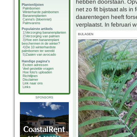
hebben doorstaan. Opva
Plantenlijsten
net zo fit bijstaat als i
Palmbomen
Winterharde palmbomen
daarentegen heeft fors
Bananenplanten
Canna's (bloemriet)
Palmvarens
verplaatst. In februari 
Populairste artikels
1)
Verzorging bananenplanten
BIJLAGEN
2)
Verzorging van palmen
3)
Hoe een bananenplant
beschermen in de winter?
4)
De 10 winterhardste
palmbomen ter wereld
5)
Zaaien van avocado
Handige pagina's
Exoten adressen
Veel gestelde vragen
Hoe foto's uploaden
Richtlijnen
Disclaimer
Link naar ons
Links
SPONSORS