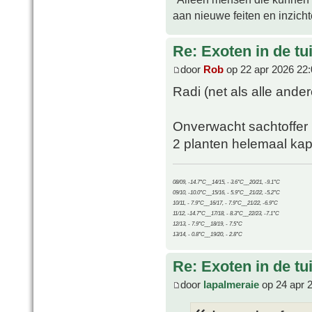
aan nieuwe feiten en inzich
Re: Exoten in de tu
door
Rob
op 22 apr 2026 22:
Radi (net als alle ande
Onverwacht sachtoffer i
2 planten helemaal kap
08/09, -14.7°C__14/15, - 3.6°C__20/21, -9.1°C
09/10, -10.0°C__15/16, - 5.9°C__21/22, -5.2°C
10/11, - 7.9°C__16/17, - 7.9°C__21/22, -6.9°C
11/12, -14.7°C__17/18, - 8.3°C__22/23, -7.1°C
12/13, - 7.9°C__18/19, - 7.5°C
13/14, - 0.8°C__19/20, - 2.8°C
Re: Exoten in de tu
door
lapalmeraie
op 24 apr 