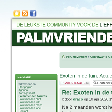
Forumoverzicht
‹
Aanverwante rub
Exoten in de tuin. Actu
NAVIGATIE
Plaats een reactie
Palmvrienden
Startpagina
Agenda
Re: Exoten in de 
Kortingskaart
Palmvrienden forums
door
draco
op 10 apr 2026 1
Palmvrienden chat
Palmvrienden wiki
Palmvrienden maps
Na 2 maanden wordt het
Palmvrienden label
Contact