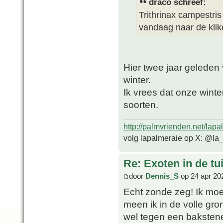
draco schreef:
Trithrinax campestris
vandaag naar de kliko
Hier twee jaar geleden 
winter.
Ik vrees dat onze winte
soorten.
http://palmvrienden.net/lapa
volg lapalmeraie op X: @la
Re: Exoten in de tu
door
Dennis_S
op 24 apr 20
Echt zonde zeg! Ik moe
meen ik in de volle gro
wel tegen een bakstene