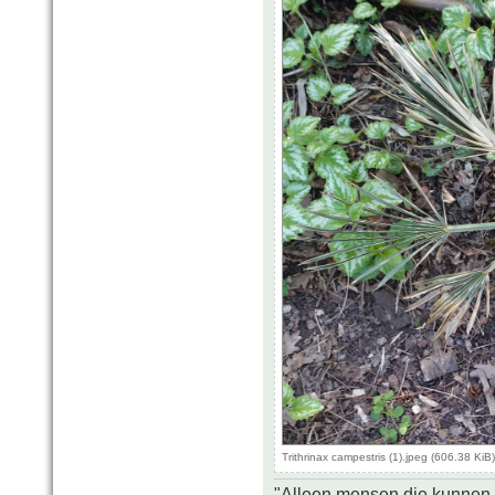
Trithrinax campestris (1).jpeg (606.38 Ki
"Alleen mensen die kunnen tw