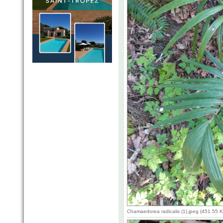
Chamaedorea radicalis (1).jpeg (451.55 