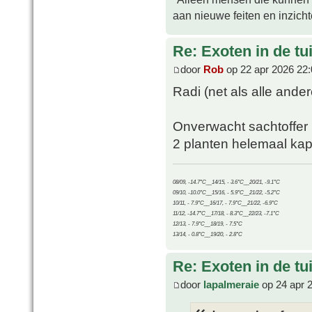
aan nieuwe feiten en inzich
Re: Exoten in de tu
door
Rob
op 22 apr 2026 22:
Radi (net als alle ande
Onverwacht sachtoffer i
2 planten helemaal kap
08/09, -14.7°C__14/15, - 3.6°C__20/21, -9.1°C
09/10, -10.0°C__15/16, - 5.9°C__21/22, -5.2°C
10/11, - 7.9°C__16/17, - 7.9°C__21/22, -6.9°C
11/12, -14.7°C__17/18, - 8.3°C__22/23, -7.1°C
12/13, - 7.9°C__18/19, - 7.5°C
13/14, - 0.8°C__19/20, - 2.8°C
Re: Exoten in de tu
door
lapalmeraie
op 24 apr 