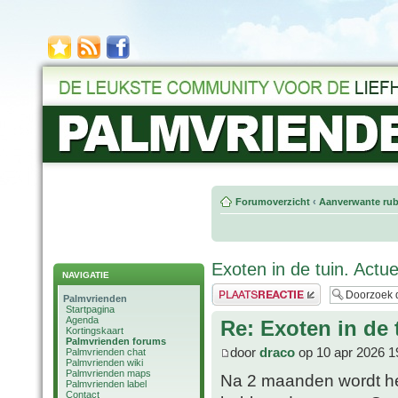
Forumoverzicht
‹
Aanverwante rub
Exoten in de tuin. Actu
NAVIGATIE
Plaats een reactie
Palmvrienden
Startpagina
Agenda
Re: Exoten in de 
Kortingskaart
Palmvrienden forums
door
draco
op 10 apr 2026 1
Palmvrienden chat
Palmvrienden wiki
Palmvrienden maps
Na 2 maanden wordt het
Palmvrienden label
Contact