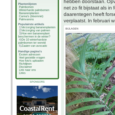
hebben doorstaan. Opva
Plantenlijsten
net zo fit bijstaat als i
Palmbomen
Winterharde palmbomen
daarentegen heeft fors
Bananenplanten
Canna's (bloemriet)
Palmvarens
verplaatst. In februari 
Populairste artikels
1)
Verzorging bananenplanten
BIJLAGEN
2)
Verzorging van palmen
3)
Hoe een bananenplant
beschermen in de winter?
4)
De 10 winterhardste
palmbomen ter wereld
5)
Zaaien van avocado
Handige pagina's
Exoten adressen
Veel gestelde vragen
Hoe foto's uploaden
Richtlijnen
Disclaimer
Link naar ons
Links
SPONSORS