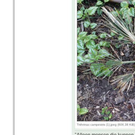
Trithrinax campestris (1).jpeg (606.38 Ki
"Alleen mensen die kunnen tw