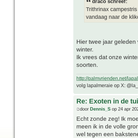
draco schreef:
Trithrinax campestris
vandaag naar de kliko
Hier twee jaar geleden 
winter.
Ik vrees dat onze winte
soorten.
http://palmvrienden.net/lapa
volg lapalmeraie op X: @la
Re: Exoten in de tu
door
Dennis_S
op 24 apr 20
Echt zonde zeg! Ik moe
meen ik in de volle gro
wel tegen een bakstene