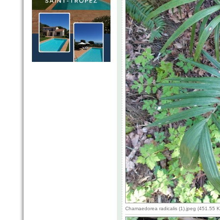
Chamaedorea radicalis (1).jpeg (451.55 