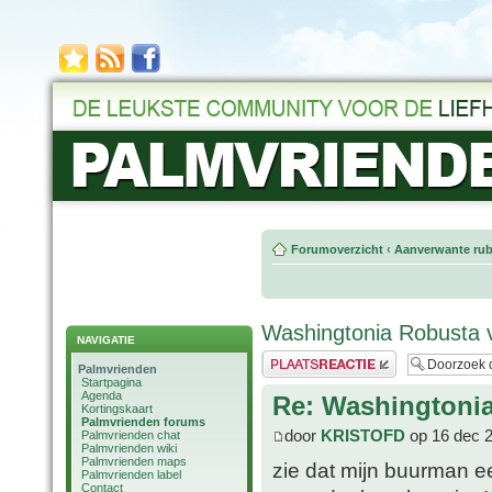
Forumoverzicht
‹
Aanverwante rub
Washingtonia Robusta 
NAVIGATIE
Plaats een reactie
Palmvrienden
Startpagina
Agenda
Re: Washingtoni
Kortingskaart
Palmvrienden forums
door
KRISTOFD
op 16 dec 
Palmvrienden chat
Palmvrienden wiki
Palmvrienden maps
zie dat mijn buurman e
Palmvrienden label
Contact