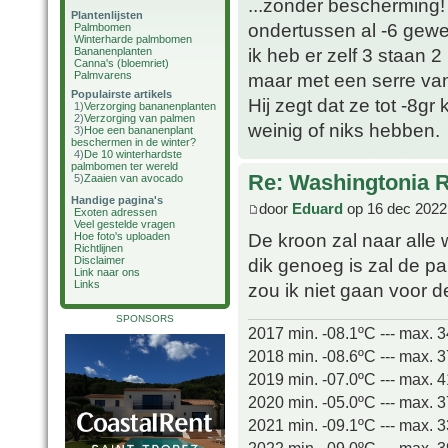
...zonder bescherming!
Plantenlijsten
ondertussen al -6 gewee
Palmbomen
Winterharde palmbomen
ik heb er zelf 3 staan 2
Bananenplanten
Canna's (bloemriet)
Palmvarens
maar met een serre van
Populairste artikels
Hij zegt dat ze tot -8g
1)
Verzorging bananenplanten
2)
Verzorging van palmen
weinig of niks hebben.
3)
Hoe een bananenplant
beschermen in de winter?
4)
De 10 winterhardste
palmbomen ter wereld
Re: Washingtonia 
5)
Zaaien van avocado
Handige pagina's
door
Eduard
op 16 dec 2022
Exoten adressen
Veel gestelde vragen
De kroon zal naar alle 
Hoe foto's uploaden
Richtlijnen
dik genoeg is zal de pa
Disclaimer
Link naar ons
Links
zou ik niet gaan voor d
SPONSORS
2017 min. -08.1ºC --- max. 
2018 min. -08.6ºC --- max. 
2019 min. -07.0ºC --- max. 
2020 min. -05.0ºC --- max. 
2021 min. -09.1ºC --- max. 