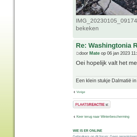
IMG_20230105_0917457
bekeken
Re: Washingtonia 
door
Mate
op 06 jan 2023 11
Oei hopelijk valt het m
Een klein stukje Dalmatië in
Vorige
Plaats een reactie
Keer terug naar Winterbescherming
WIE IS ER ONLINE
Gebruikers op dit forum: Geen geregistreer