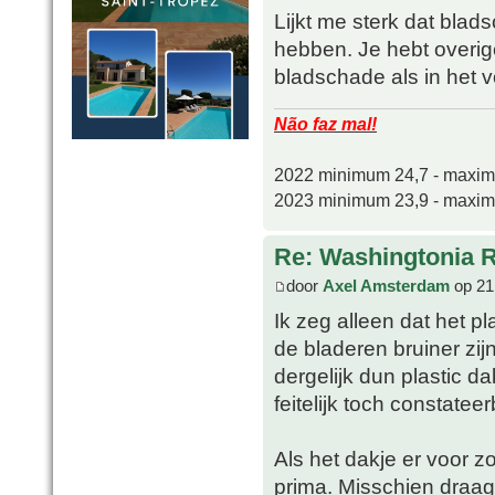
Lijkt me sterk dat bla
hebben. Je hebt overi
bladschade als in het 
Não faz mal!
2022 minimum 24,7 - maxi
2023 minimum 23,9 - maxi
Re: Washingtonia 
door
Axel Amsterdam
op 21
Ik zeg alleen dat het p
de bladeren bruiner zij
dergelijk dun plastic dak
feitelijk toch constatee
Als het dakje er voor zor
prima. Misschien draag