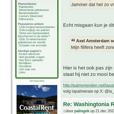
Jammer dat het zo vr
Plantenlijsten
Palmbomen
Winterharde palmbomen
Bananenplanten
Canna's (bloemriet)
Palmvarens
Echt misgaan kun je di
Populairste artikels
1)
Verzorging bananenplanten
2)
Verzorging van palmen
3)
Hoe een bananenplant
beschermen in de winter?
4)
De 10 winterhardste
Axel Amsterdam sc
palmbomen ter wereld
5)
Zaaien van avocado
Mijn filifera heeft z
Handige pagina's
Exoten adressen
Veel gestelde vragen
Hoe foto's uploaden
Richtlijnen
Disclaimer
Hier is het ook pas zijn
Link naar ons
Links
staat hij niet zo mooi be
SPONSORS
http://palmvrienden.net/lapa
volg lapalmeraie op X: @la
Re: Washingtonia 
door
palmgek
op 21 dec 202