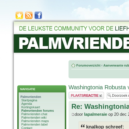
Forumoverzicht
‹
Aanverwante rub
Washingtonia Robusta 
NAVIGATIE
Plaats een reactie
Palmvrienden
Startpagina
Agenda
Re: Washingtoni
Kortingskaart
Palmvrienden forums
door
lapalmeraie
op 20 dec 
Palmvrienden chat
Palmvrienden wiki
Palmvrienden maps
Palmvrienden label
knalkop schreef:
Contact