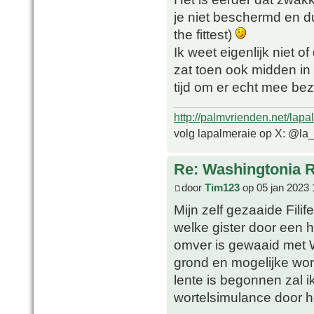
je niet beschermd en du
the fittest)
Ik weet eigenlijk niet 
zat toen ook midden in 
tijd om er echt mee bezi
http://palmvrienden.net/lapa
volg lapalmeraie op X: @la
Re: Washingtonia 
door
Tim123
op 05 jan 2023 
Mijn zelf gezaaide Filif
welke gister door een 
omver is gewaaid met Wa
grond en mogelijke wort
lente is begonnen zal 
wortelsimulance door h