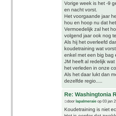
Vorige week is het -9 
en nacht vorst.
Het voorgaande jaar he
hou en hoop nu dat het
Vermoedelijk zal het h
volgend jaar ook nog te
Als hij het overleefd da
koudetraining wat vors
enkel met een big bag 
JM heeft al redelijk w
het verleden in onze co
Als het daar lukt dan mo
dezelfde regio.....
Re: Washingtonia 
door
lapalmeraie
op 03 jan 
Koudetraining is niet ec
Het is eerder dat zwa