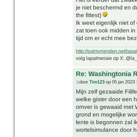
je niet beschermd en du
the fittest)
Ik weet eigenlijk niet 
zat toen ook midden in 
tijd om er echt mee bezi
http://palmvrienden.net/lapa
volg lapalmeraie op X: @la
Re: Washingtonia 
door
Tim123
op 05 jan 2023 
Mijn zelf gezaaide Filif
welke gister door een 
omver is gewaaid met Wa
grond en mogelijke wort
lente is begonnen zal 
wortelsimulance door h