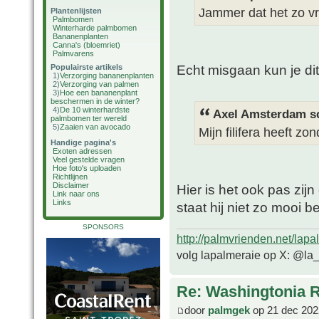
Jammer dat het zo vr
Plantenlijsten
Palmbomen
Winterharde palmbomen
Bananenplanten
Canna's (bloemriet)
Palmvarens
Echt misgaan kun je di
Populairste artikels
1)
Verzorging bananenplanten
2)
Verzorging van palmen
3)
Hoe een bananenplant
beschermen in de winter?
4)
De 10 winterhardste
Axel Amsterdam sc
palmbomen ter wereld
5)
Zaaien van avocado
Mijn filifera heeft z
Handige pagina's
Exoten adressen
Veel gestelde vragen
Hoe foto's uploaden
Richtlijnen
Disclaimer
Hier is het ook pas zijn
Link naar ons
Links
staat hij niet zo mooi be
SPONSORS
http://palmvrienden.net/lapa
volg lapalmeraie op X: @la
Re: Washingtonia 
door
palmgek
op 21 dec 202