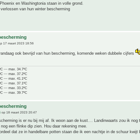
Phoenix en Washingtonia staan in volle grond.
r verlossen van hun winter bescherming
bescherming
p 17 maart 2023 18:56
 vandaag ook bevrijd van hun bescherming, komende weken dubbele cijfers
ºC --- max. 34.7ºC
ºC --- max. 37.2ºC
ºC --- max. 41.1ºC
ºC --- max. 37.1ºC
ºC --- max. 33.2ºC
ºC --- max. 39.7ºC
bescherming
4
op 18 maart 2023 20:47
scherming is er nu bij mij af. Ik woon aan de kust.... Landinwaarts zou ik nog 
 nog een flinke dip zien. Hou daar rekening mee.
ordeel dat ze in handelbare potten staan die ik een nachtje in de schuur kwijt 