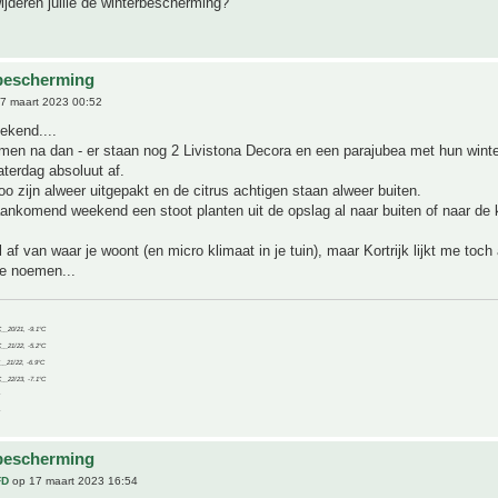
jderen jullie de winterbescherming?
bescherming
7 maart 2023 00:52
ekend....
men na dan - er staan nog 2 Livistona Decora en een parajubea met hun wint
aterdag absoluut af.
oo zijn alweer uitgepakt en de citrus achtigen staan alweer buiten.
nkomend weekend een stoot planten uit de opslag al naar buiten of naar de 
 af van waar je woont (en micro klimaat in je tuin), maar Kortrijk lijkt me toch 
 te noemen...
C__20/21, -9.1°C
C__21/22, -5.2°C
C__21/22, -6.9°C
C__22/23, -7.1°C
bescherming
FD
op 17 maart 2023 16:54