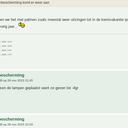
erbescherming komt er weer aan
en we het met palmen zoals meestal weer uitzingen tot in de kerstvakantie i
orig jaar...
C__20/21, -9.1°C
C__21/22, -5.2°C
C__21/22, -6.9°C
C__22/23, -7.1°C
bescherming
FD
op 28 nov 2023 21:45
sen de lampen geplaatst want ze geven tot -4gr
bescherming
FD
op 28 nov 2023 22:03