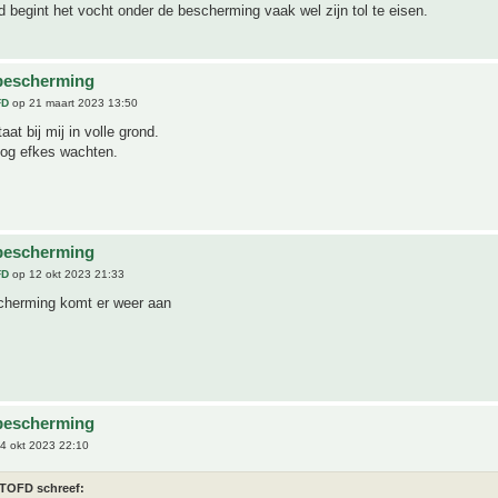
d begint het vocht onder de bescherming vaak wel zijn tol te eisen.
bescherming
FD
op 21 maart 2023 13:50
at bij mij in volle grond.
nog efkes wachten.
bescherming
FD
op 12 okt 2023 21:33
cherming komt er weer aan
bescherming
4 okt 2023 22:10
TOFD schreef: