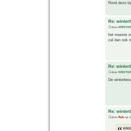
Rond deze tij
Re: winter
door
KRISTO
het meeste sta
zal dan ook 
Re: winter
door
KRISTO
De winterbes
Re: winter
door
Rob
op 1
KRIS