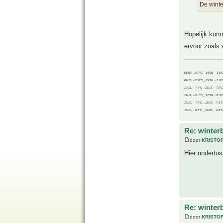
De wint
Hopelijk kunn
ervoor zoals v
08/09, -14.7°C__14/15, - 3.6°
09/10, -10.0°C__15/16, - 5.9°
10/11, - 7.9°C__16/17, - 7.9°
11/12, -14.7°C__17/18, - 8.3°
12/13, - 7.9°C__18/19, - 7.5°C
13/14, - 0.8°C__19/20, - 2.8°C
Re: winter
door
KRISTO
Hier ondertus
Re: winter
door
KRISTO