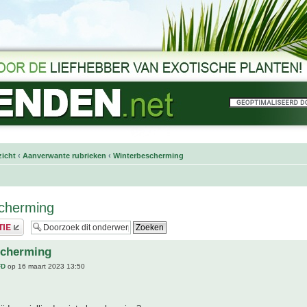
icht
‹
Aanverwante rubrieken
‹
Winterbescherming
scherming
scherming
FD
op 16 maart 2023 13:50