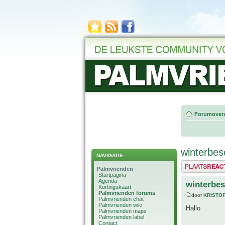
Forumoverz
winterbe
NAVIGATIE
Plaats een reactie
Palmvrienden
Startpagina
Agenda
winterbe
Kortingskaart
Palmvrienden forums
door
KRISTO
Palmvrienden chat
Palmvrienden wiki
Hallo
Palmvrienden maps
Palmvrienden label
Contact