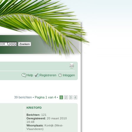
Help
Registreren
Inloggen
39 berichten •
Pagina
1
van
4
•
1
2
3
4
KRISTOFD
Berichten:
121
Geregistreerd:
20 maart 2010
16:48
Woonplaats:
Kortrijk (West-
Vlaanderen)