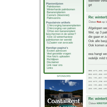
wanneer verwi
Plantenlijsten
grt
Palmbomen
Winterharde palmbomen
Bananenplanten
Canna's (bloemriet)
Re: winter
Palmvarens
door
Rob
op 1
Populairste artikels
1)
Verzorging bananenplanten
Afgelopen we
2)
Verzorging van palmen
3)
Hoe een bananenplant
Wel, op 3 pal
beschermen in de winter?
die gaan er z
4)
De 10 winterhardste
palmbomen ter wereld
Ook alle basj
5)
Zaaien van avocado
Ook komen aa
Handige pagina's
Exoten adressen
eea hangt wel
Veel gestelde vragen
Hoe foto's uploaden
redelijk mild
Richtlijnen
Disclaimer
Link naar ons
Links
08/09, -14.7°C__14/15, - 3.6°
09/10, -10.0°C__15/16, - 5.9°
SPONSORS
10/11, - 7.9°C__16/17, - 7.9°
11/12, -14.7°C__17/18, - 8.3°
12/13, - 7.9°C__18/19, - 7.5°C
13/14, - 0.8°C__19/20, - 2.8°C
Re: winter
door
KRISTO