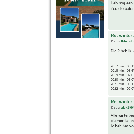
Heb nog een 
Zou die bete
Re: winter
door
Eduard
o
Die 2 heb ik
2017 min. -08.1
2018 min. -08.6
2019 min. -07.0
2020 min. -05.0
2021 min. -09.1
2022 min. -09.0
Re: winter
door
alex199
Alle winterbe
pluimen laten
Ik heb het vo