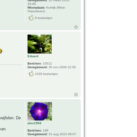
Geregistreerd:
20 maart 2010
16:48
Woonplaats:
Kortrijk (West-
Vlaanderen)
9 bedankjes
Eduard
Berichten:
10512
Geregistreerd:
30 nov 2009 22:59
1039 bedankjes
twijfelen. De
alex1994
kan.
Berichten:
199
Geregistreerd:
31 aug 2015 09:07