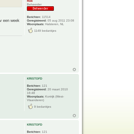
Rob
Beheerder
Berichten:
11514
pv een week
Geregistreerd:
05 aug 2011 23:08
Woonplaats:
Halsteren, NL
1149 bedankjes
KRISTOFD
Berichten:
121
Geregistreerd:
20 maart 2010
16:48
Woonplaats:
Kortrijk (West-
Vlaanderen)
9 bedankjes
KRISTOFD
Berichten:
121