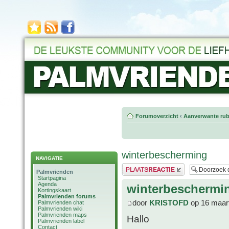
Forumoverzicht
‹
Aanverwante rub
winterbescherming
NAVIGATIE
Plaats een reactie
Palmvrienden
Startpagina
Agenda
winterbeschermi
Kortingskaart
Palmvrienden forums
door
KRISTOFD
op 16 maart
Palmvrienden chat
Palmvrienden wiki
Palmvrienden maps
Hallo
Palmvrienden label
Contact