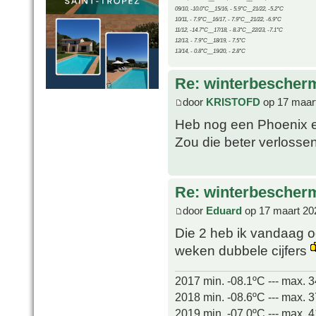
09/10, -10.0°C__15/16, - 5.9°C__21/22, -5.2°C
10/11, - 7.9°C__16/17, - 7.9°C__21/22, -6.9°C
11/12, -14.7°C__17/18, - 8.3°C__22/23, -7.1°C
12/13, - 7.9°C__18/19, - 7.5°C
13/14, - 0.8°C__19/20, - 2.8°C
Re: winterbescher
door
KRISTOFD
op 17 maart
Heb nog een Phoenix en
Zou die beter verlosse
Re: winterbescher
door
Eduard
op 17 maart 20
Die 2 heb ik vandaag 
weken dubbele cijfers
2017 min. -08.1ºC --- max. 
2018 min. -08.6ºC --- max. 
2019 min. -07.0ºC --- max. 