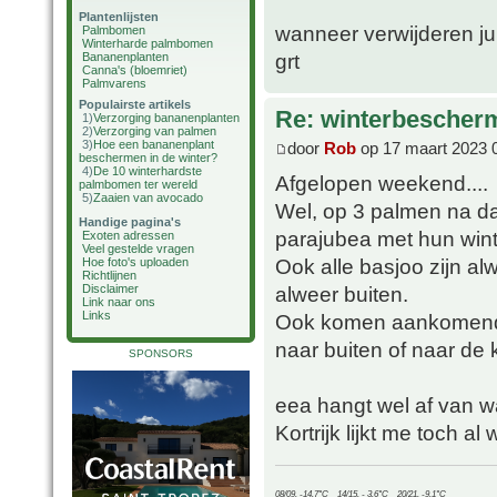
Plantenlijsten
wanneer verwijderen ju
Palmbomen
Winterharde palmbomen
grt
Bananenplanten
Canna's (bloemriet)
Palmvarens
Populairste artikels
Re: winterbescher
1)
Verzorging bananenplanten
2)
Verzorging van palmen
3)
Hoe een bananenplant
door
Rob
op 17 maart 2023 
beschermen in de winter?
4)
De 10 winterhardste
Afgelopen weekend....
palmbomen ter wereld
5)
Zaaien van avocado
Wel, op 3 palmen na da
Handige pagina's
parajubea met hun wint
Exoten adressen
Veel gestelde vragen
Ook alle basjoo zijn al
Hoe foto's uploaden
Richtlijnen
alweer buiten.
Disclaimer
Link naar ons
Links
Ook komen aankomend w
naar buiten of naar de 
SPONSORS
eea hangt wel af van wa
Kortrijk lijkt me toch al
08/09, -14.7°C__14/15, - 3.6°C__20/21, -9.1°C