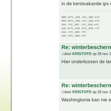
in de kerstvakantie ipv
08/09, -14.7°C__14/15, - 3.6°C__20/21, -9.1°C
09/10, -10.0°C__15/16, - 5.9°C__21/22, -5.2°C
10/11, - 7.9°C__16/17, - 7.9°C__21/22, -6.9°C
11/12, -14.7°C__17/18, - 8.3°C__22/23, -7.1°C
12/13, - 7.9°C__18/19, - 7.5°C
13/14, - 0.8°C__19/20, - 2.8°C
Re: winterbescher
door
KRISTOFD
op 28 nov 
Hier ondertussen de la
Re: winterbescher
door
KRISTOFD
op 28 nov 
Washingtonia kan nie e