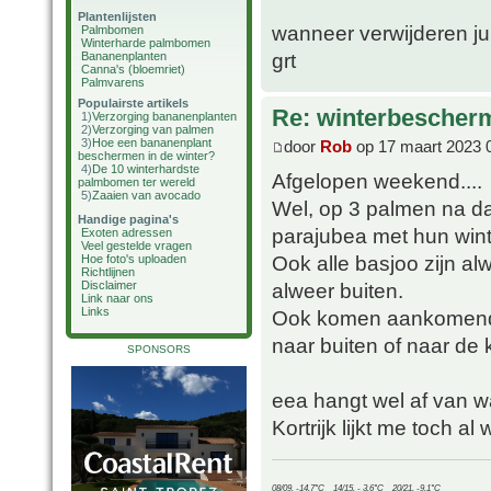
Plantenlijsten
wanneer verwijderen ju
Palmbomen
Winterharde palmbomen
grt
Bananenplanten
Canna's (bloemriet)
Palmvarens
Populairste artikels
Re: winterbescher
1)
Verzorging bananenplanten
2)
Verzorging van palmen
3)
Hoe een bananenplant
door
Rob
op 17 maart 2023 
beschermen in de winter?
4)
De 10 winterhardste
Afgelopen weekend....
palmbomen ter wereld
5)
Zaaien van avocado
Wel, op 3 palmen na da
Handige pagina's
parajubea met hun wint
Exoten adressen
Veel gestelde vragen
Ook alle basjoo zijn al
Hoe foto's uploaden
Richtlijnen
alweer buiten.
Disclaimer
Link naar ons
Links
Ook komen aankomend w
naar buiten of naar de 
SPONSORS
eea hangt wel af van wa
Kortrijk lijkt me toch al
08/09, -14.7°C__14/15, - 3.6°C__20/21, -9.1°C