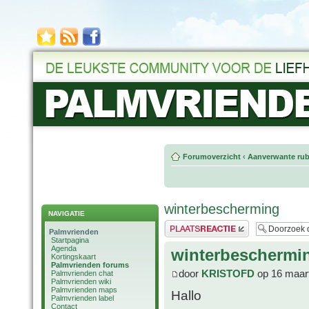
Forumoverzicht
‹
Aanverwante rub
winterbescherming
NAVIGATIE
Plaats een reactie
Palmvrienden
Startpagina
Agenda
winterbeschermi
Kortingskaart
Palmvrienden forums
door
KRISTOFD
op 16 maart
Palmvrienden chat
Palmvrienden wiki
Palmvrienden maps
Hallo
Palmvrienden label
Contact