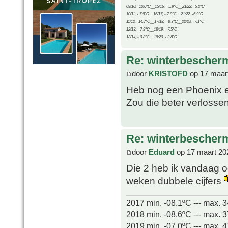
09/10, -10.0°C__15/16, - 5.9°C__21/22, -5.2°C
10/11, - 7.9°C__16/17, - 7.9°C__21/22, -6.9°C
11/12, -14.7°C__17/18, - 8.3°C__22/23, -7.1°C
12/13, - 7.9°C__18/19, - 7.5°C
13/14, - 0.8°C__19/20, - 2.8°C
Re: winterbescher
door
KRISTOFD
op 17 maart
Heb nog een Phoenix en
Zou die beter verlosse
Re: winterbescher
door
Eduard
op 17 maart 20
Die 2 heb ik vandaag 
weken dubbele cijfers
2017 min. -08.1ºC --- max. 
2018 min. -08.6ºC --- max. 
2019 min. -07.0ºC --- max. 