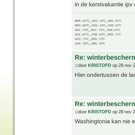
in de kerstvakantie ipv
08/09, -14.7°C__14/15, - 3.6°C__20/21, -9.1°C
09/10, -10.0°C__15/16, - 5.9°C__21/22, -5.2°C
10/11, - 7.9°C__16/17, - 7.9°C__21/22, -6.9°C
11/12, -14.7°C__17/18, - 8.3°C__22/23, -7.1°C
12/13, - 7.9°C__18/19, - 7.5°C
13/14, - 0.8°C__19/20, - 2.8°C
Re: winterbescher
door
KRISTOFD
op 28 nov 
Hier ondertussen de la
Re: winterbescher
door
KRISTOFD
op 28 nov 
Washingtonia kan nie e