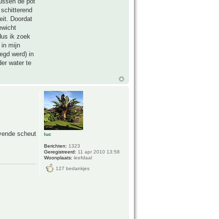
tussen de pot
 schitterend
eit. Doordat
ewicht
dus ik zoek
 in mijn
egd werd) in
der water te
evende scheut
luc
Berichten:
1323
Geregistreerd:
11 apr 2010 13:58
Woonplaats:
leefdaal
127 bedankjes