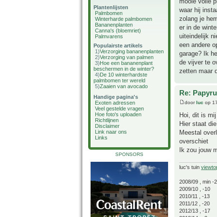
mooie volle p
Plantenlijsten
waar hij inst
Palmbomen
zolang je hem
Winterharde palmbomen
Bananenplanten
er in de winte
Canna's (bloemriet)
uiteindelijk 
Palmvarens
een andere op
Populairste artikels
1)
Verzorging bananenplanten
garage? Ik h
2)
Verzorging van palmen
de vijver te 
3)
Hoe een bananenplant
beschermen in de winter?
zetten maar d
4)
De 10 winterhardste
palmbomen ter wereld
5)
Zaaien van avocado
Re: Papyru
Handige pagina's
door
luc
op 17
Exoten adressen
Veel gestelde vragen
Hoi, dit is mi
Hoe foto's uploaden
Richtlijnen
Hier staat di
Disclaimer
Meestal overl
Link naar ons
Links
overschiet
Ik zou jouw m
SPONSORS
luc's tuin
viewto
2008/09 , min -
2009/10 , -10
2010/11 , -13
2011/12 , -20
2012/13 , -17