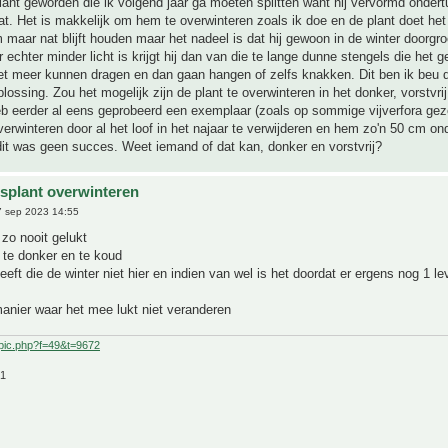
lant geworden die ik volgend jaar ga moeten splitten want hij vervormd onder
aat. Het is makkelijk om hem te overwinteren zoals ik doe en de plant doet het
 maar nat blijft houden maar het nadeel is dat hij gewoon in de winter doorgro
r echter minder licht is krijgt hij dan van die te lange dunne stengels die het g
niet meer kunnen dragen en dan gaan hangen of zelfs knakken. Dit ben ik beu 
lossing. Zou het mogelijk zijn de plant te overwinteren in het donker, vorstvrij
eb eerder al eens geprobeerd een exemplaar (zoals op sommige vijverfora gez
overwinteren door al het loof in het najaar te verwijderen en hem zo'n 50 cm on
it was geen succes. Weet iemand of dat kan, donker en vorstvrij?
splant overwinteren
 sep 2023 14:55
j zo nooit gelukt
e te donker en te koud
eeft die de winter niet hier en indien van wel is het doordat er ergens nog 1 l
anier waar het mee lukt niet veranderen
pic.php?f=49&t=9672
21