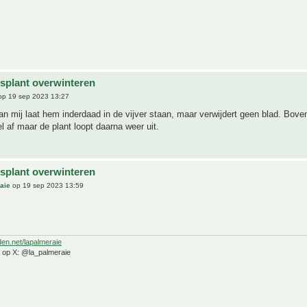
splant overwinteren
p 19 sep 2023 13:27
n mij laat hem inderdaad in de vijver staan, maar verwijdert geen blad. Boven
el af maar de plant loopt daarna weer uit.
splant overwinteren
aie
op 19 sep 2023 13:59
den.net/lapalmeraie
e op X: @la_palmeraie