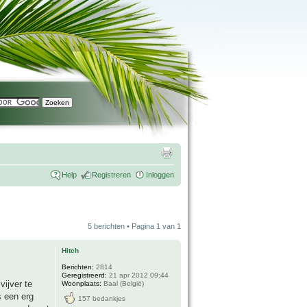
Help
Registreren
Inloggen
5 berichten • Pagina
1
van
1
Hitch
Berichten:
2814
Geregistreerd:
21 apr 2012 09:44
ijver te
Woonplaats:
Baal (België)
s een erg
157 bedankjes