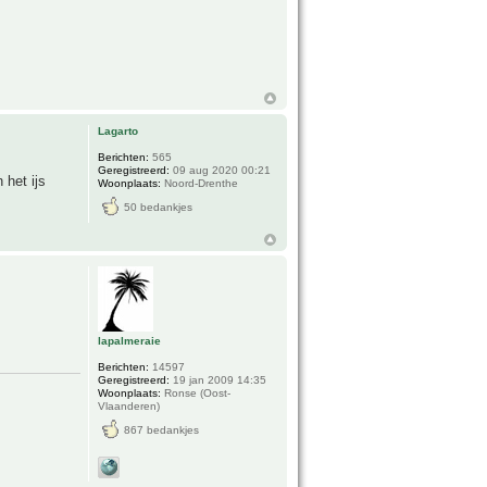
Lagarto
Berichten:
565
Geregistreerd:
09 aug 2020 00:21
 het ijs
Woonplaats:
Noord-Drenthe
50 bedankjes
lapalmeraie
Berichten:
14597
Geregistreerd:
19 jan 2009 14:35
Woonplaats:
Ronse (Oost-
Vlaanderen)
867 bedankjes