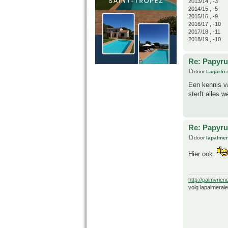
2013/14 , -3
2014/15 , -5
2015/16 , -9
2016/17 , -10
2017/18 , -11
2018/19., -10
Re: Papyru
door
Lagarto
o
Een kennis va
sterft alles w
Re: Papyru
door
lapalmer
Hier ook.
http://palmvrien
volg lapalmerai