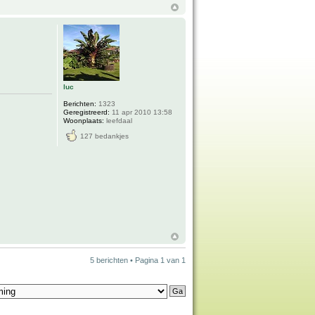
luc
Berichten:
1323
Geregistreerd:
11 apr 2010 13:58
Woonplaats:
leefdaal
127 bedankjes
5 berichten • Pagina
1
van
1