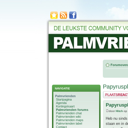
Forumoverz
Papyruspl
NAVIGATIE
Plaats een reactie
Palmvrienden
Startpagina
Agenda
Papyruspl
Kortingskaart
Palmvrienden forums
door
Hitch
op 
Palmvrienden chat
Palmvrienden wiki
Heb nu sinds 
Palmvrienden maps
staan en in d
Palmvrienden label
Contact