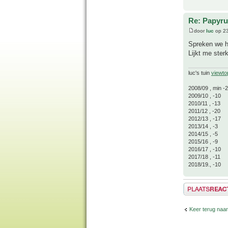
Re: Papyru
door
luc
op 23
Spreken we h
Lijkt me ster
luc's tuin
viewto
2008/09 , min -
2009/10 , -10
2010/11 , -13
2011/12 , -20
2012/13 , -17
2013/14 , -3
2014/15 , -5
2015/16 , -9
2016/17 , -10
2017/18 , -11
2018/19., -10
Plaats een reactie
Keer terug naa