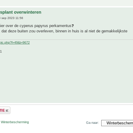
splant overwinteren
 sep 2023 11:56
ier over de cyperus papyrus perkamentus❓
k dat deze buiten zou overleven, binnen in huis is al niet de gemakkelijkste
pic.php?f=49&t=9672
21
r Winterbescherming
Ga naar: