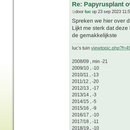
Re: Papyrusplant o
door
luc
op 23 sep 2023 11:
Spreken we hier over 
Lijkt me sterk dat deze 
de gemakkelijkste
luc's tuin
viewtopic.php?f=
2008/09 , min -21
2009/10 , -10
2010/11 , -13
2011/12 , -20
2012/13 , -17
2013/14 , -3
2014/15 , -5
2015/16 , -9
2016/17 , -10
2017/18 , -11
2018/19., -10