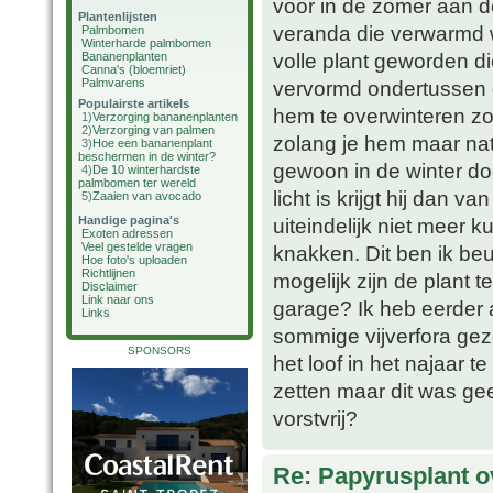
voor in de zomer aan de 
Plantenlijsten
veranda die verwarmd w
Palmbomen
Winterharde palmbomen
volle plant geworden di
Bananenplanten
Canna's (bloemriet)
Palmvarens
vervormd ondertussen de
Populairste artikels
hem te overwinteren zoa
1)
Verzorging bananenplanten
2)
Verzorging van palmen
zolang je hem maar nat 
3)
Hoe een bananenplant
beschermen in de winter?
gewoon in de winter doo
4)
De 10 winterhardste
palmbomen ter wereld
licht is krijgt hij dan 
5)
Zaaien van avocado
Handige pagina's
uiteindelijk niet meer
Exoten adressen
Veel gestelde vragen
knakken. Dit ben ik be
Hoe foto's uploaden
Richtlijnen
mogelijk zijn de plant te
Disclaimer
Link naar ons
garage? Ik heb eerder
Links
sommige vijverfora geze
SPONSORS
het loof in het najaar 
zetten maar dit was ge
vorstvrij?
Re: Papyrusplant o