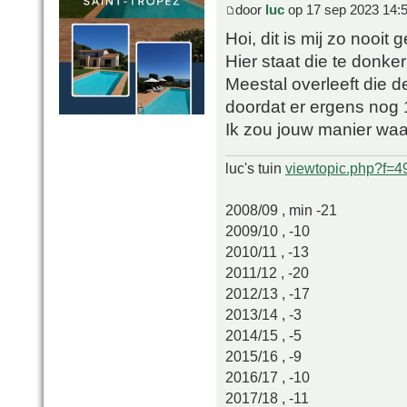
door
luc
op 17 sep 2023 14:
Hoi, dit is mij zo nooit g
Hier staat die te donke
Meestal overleeft die de
doordat er ergens nog 
Ik zou jouw manier waa
luc's tuin
viewtopic.php?f=
2008/09 , min -21
2009/10 , -10
2010/11 , -13
2011/12 , -20
2012/13 , -17
2013/14 , -3
2014/15 , -5
2015/16 , -9
2016/17 , -10
2017/18 , -11