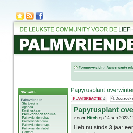
Forumoverzicht
‹
Aanverwante rub
Papyrusplant overwinte
NAVIGATIE
Plaats een reactie
Palmvrienden
Startpagina
Agenda
Papyrusplant ove
Kortingskaart
Palmvrienden forums
door
Hitch
op 14 sep 2023 1
Palmvrienden chat
Palmvrienden wiki
Palmvrienden maps
Heb nu sinds 3 jaar ee
Palmvrienden label
Contact