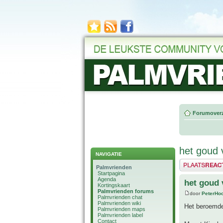
Forumoverz
het goud 
NAVIGATIE
Plaats een reactie
Palmvrienden
Startpagina
Agenda
het goud 
Kortingskaart
Palmvrienden forums
door
PeterHo
Palmvrienden chat
Palmvrienden wiki
Het beroemde
Palmvrienden maps
Palmvrienden label
Contact