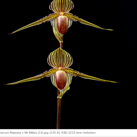
ianum Majejsty x Mt Millais (14).jpg (130.81 KiB) 3215 keer bekeken