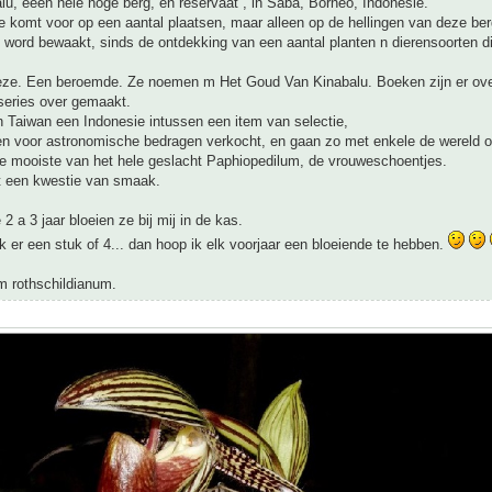
u, eeen hele hoge berg, en reservaat , in Saba, Borneo, Indonesie.
 komt voor op een aantal plaatsen, maar alleen op de hellingen van deze berg
 word bewaakt, sinds de ontdekking van een aantal planten n dierensoorten di
ze. Een beroemde. Ze noemen m Het Goud Van Kinabalu. Boeken zijn er ov
series over gemaakt.
n Taiwan een Indonesie intussen een item van selectie,
en voor astronomische bedragen verkocht, en gaan zo met enkele de wereld o
de mooiste van het hele geslacht Paphiopedilum, de vrouweschoentjes.
ft een kwestie van smaak.
2 a 3 jaar bloeien ze bij mij in de kas.
 er een stuk of 4... dan hoop ik elk voorjaar een bloeiende te hebben.
m rothschildianum.