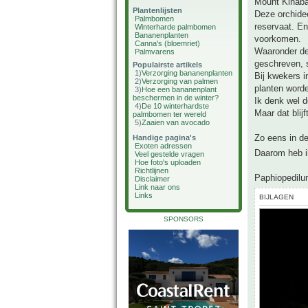
Mount Kinabal
Plantenlijsten
Deze orchidee
Palmbomen
reservaat. En
Winterharde palmbomen
Bananenplanten
voorkomen.
Canna's (bloemriet)
Waaronder de
Palmvarens
geschreven, 
Populairste artikels
1)
Verzorging bananenplanten
Bij kwekers i
2)
Verzorging van palmen
planten word
3)
Hoe een bananenplant
beschermen in de winter?
Ik denk wel 
4)
De 10 winterhardste
Maar dat blij
palmbomen ter wereld
5)
Zaaien van avocado
Zo eens in de 
Handige pagina's
Exoten adressen
Daarom heb ik
Veel gestelde vragen
Hoe foto's uploaden
Richtlijnen
Paphiopedilu
Disclaimer
Link naar ons
Links
BIJLAGEN
SPONSORS