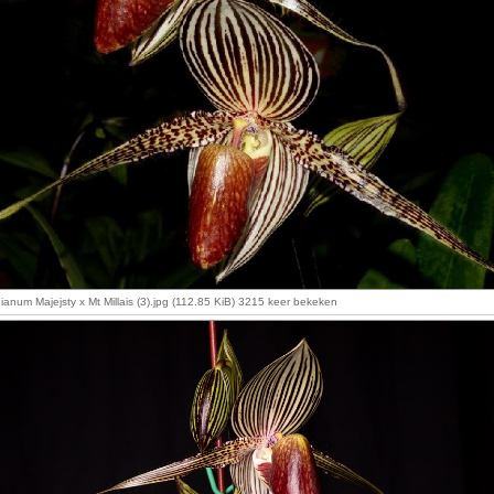
ianum Majejsty x Mt Millais (3).jpg (112.85 KiB) 3215 keer bekeken