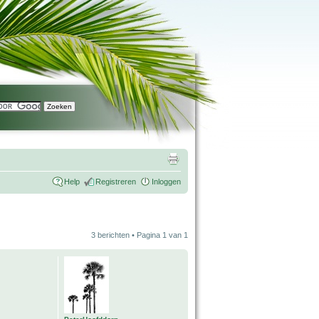
Help
Registreren
Inloggen
3 berichten • Pagina
1
van
1