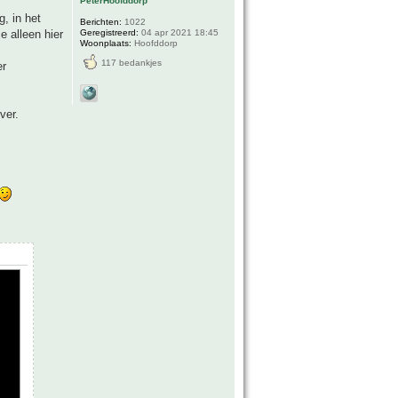
PeterHoofddorp
, in het
Berichten:
1022
Geregistreerd:
04 apr 2021 18:45
e alleen hier
Woonplaats:
Hoofddorp
117 bedankjes
er
ver.