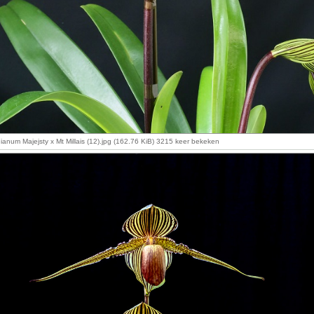
ianum Majejsty x Mt Millais (12).jpg (162.76 KiB) 3215 keer bekeken