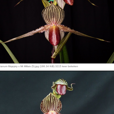
ianum Majejsty x Mt Millais (5).jpg (186.34 KiB) 3215 keer bekeken