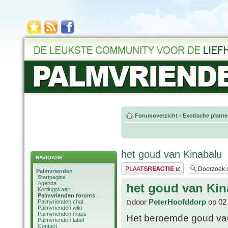
Forumoverzicht
‹
Exotische plant
het goud van Kinabalu
NAVIGATIE
Plaats een reactie
Palmvrienden
Startpagina
Agenda
het goud van Kin
Kortingskaart
Palmvrienden forums
door
PeterHoofddorp
op 02 
Palmvrienden chat
Palmvrienden wiki
Palmvrienden maps
Het beroemde goud van
Palmvrienden label
Contact