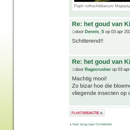
Paph rothschildianum Majejsty
Re: het goud van K
door
Dennis_S
op 03 apr 20
Schitterend!!
Re: het goud van K
door
Ragecrusher
op 03 apr
Machtig mooi!
Zo bizar hoe die bloeme
vliegende insecten op 
Plaats een reactie
Keer terug naar Orchideeën