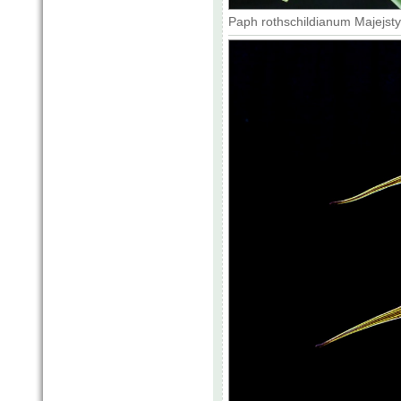
Paph rothschildianum Majejsty