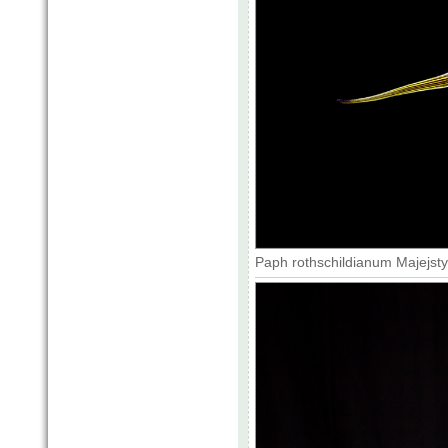
Paph rothschildianum Majejsty