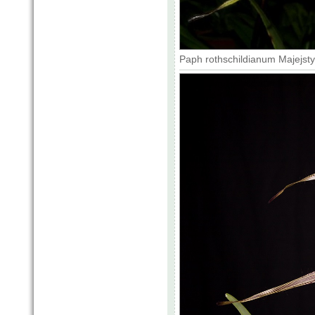
Paph rothschildianum Majejsty 