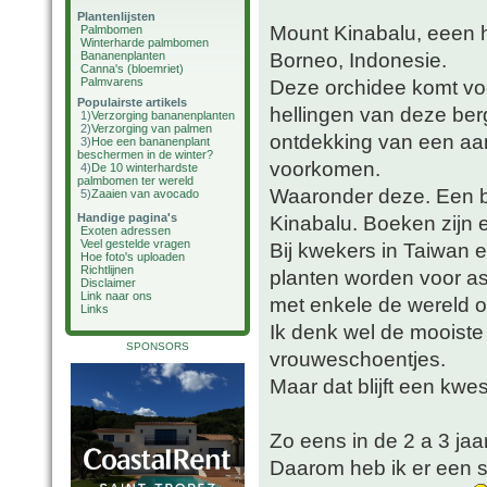
Plantenlijsten
Mount Kinabalu, eeen h
Palmbomen
Winterharde palmbomen
Borneo, Indonesie.
Bananenplanten
Canna's (bloemriet)
Palmvarens
Deze orchidee komt voo
Populairste artikels
hellingen van deze ber
1)
Verzorging bananenplanten
2)
Verzorging van palmen
ontdekking van een aant
3)
Hoe een bananenplant
beschermen in de winter?
voorkomen.
4)
De 10 winterhardste
palmbomen ter wereld
Waaronder deze. Een 
5)
Zaaien van avocado
Handige pagina's
Kinabalu. Boeken zijn 
Exoten adressen
Veel gestelde vragen
Bij kwekers in Taiwan e
Hoe foto's uploaden
Richtlijnen
planten worden voor a
Disclaimer
Link naar ons
met enkele de wereld o
Links
Ik denk wel de mooiste
SPONSORS
vrouweschoentjes.
Maar dat blijft een kwe
Zo eens in de 2 a 3 jaar
Daarom heb ik er een st