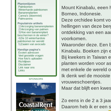
Plantenlijsten
Mount Kinabalu, eeen h
Palmbomen
Winterharde palmbomen
Borneo, Indonesie.
Bananenplanten
Canna's (bloemriet)
Palmvarens
Deze orchidee komt voo
Populairste artikels
hellingen van deze ber
1)
Verzorging bananenplanten
2)
Verzorging van palmen
ontdekking van een aant
3)
Hoe een bananenplant
beschermen in de winter?
voorkomen.
4)
De 10 winterhardste
palmbomen ter wereld
Waaronder deze. Een 
5)
Zaaien van avocado
Handige pagina's
Kinabalu. Boeken zijn 
Exoten adressen
Veel gestelde vragen
Bij kwekers in Taiwan e
Hoe foto's uploaden
Richtlijnen
planten worden voor a
Disclaimer
Link naar ons
met enkele de wereld o
Links
Ik denk wel de mooiste
SPONSORS
vrouweschoentjes.
Maar dat blijft een kwe
Zo eens in de 2 a 3 jaar
Daarom heb ik er een st