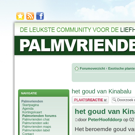
Forumoverzicht
‹
Exotische plant
het goud van Kinabalu
NAVIGATIE
Plaats een reactie
Palmvrienden
Startpagina
Agenda
het goud van Kin
Kortingskaart
Palmvrienden forums
door
PeterHoofddorp
op 02 
Palmvrienden chat
Palmvrienden wiki
Palmvrienden maps
Het beroemde goud van
Palmvrienden label
Contact