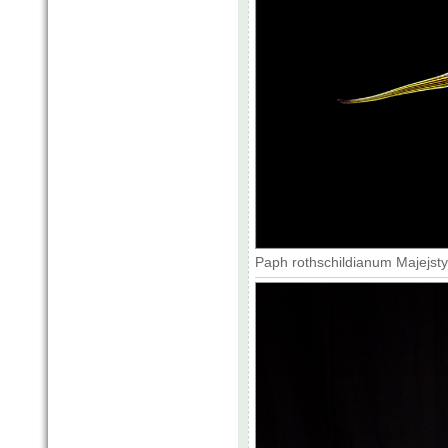
Paph rothschildianum Majejsty