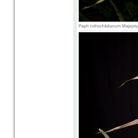
Paph rothschildianum Majejsty 