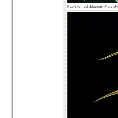
Paph rothschildianum Majejsty