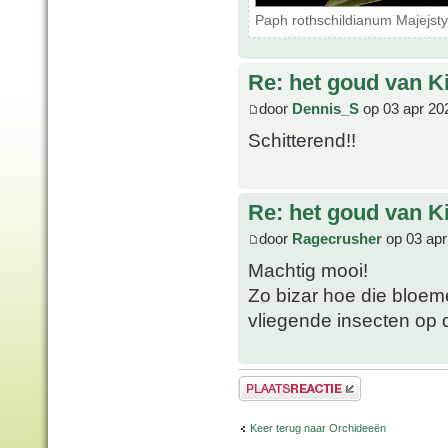
Paph rothschildianum Majejsty
Re: het goud van K
door
Dennis_S
op 03 apr 20
Schitterend!!
Re: het goud van K
door
Ragecrusher
op 03 apr
Machtig mooi!
Zo bizar hoe die bloeme
vliegende insecten op 
Plaats een reactie
Keer terug naar Orchideeën