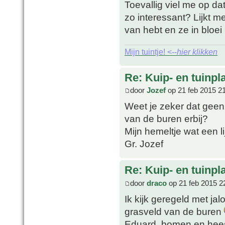
Toevallig viel me op dat 
zo interessant? Lijkt m
van hebt en ze in bloei 
Mijn tuintje! <--
hier klikken
Re: Kuip- en tuinpl
door
Jozef
op 21 feb 2015 2
Weet je zeker dat gee
van de buren erbij?
Mijn hemeltje wat een li
Gr. Jozef
Re: Kuip- en tuinpl
door
draco
op 21 feb 2015 2
Ik kijk geregeld met jal
grasveld van de buren
Eduard, bomen en hees