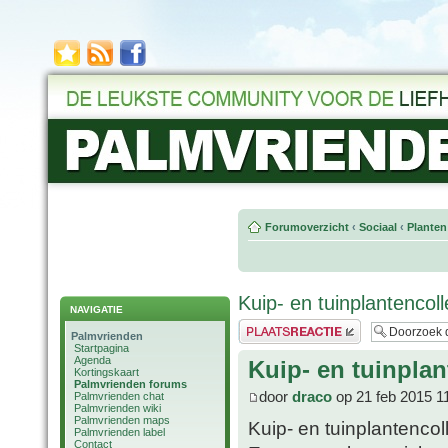
Forumoverzicht
‹
Sociaal
‹
Planten
Kuip- en tuinplantencol
NAVIGATIE
Plaats een reactie
Palmvrienden
Startpagina
Agenda
Kuip- en tuinplan
Kortingskaart
Palmvrienden forums
door
draco
op 21 feb 2015 1
Palmvrienden chat
Palmvrienden wiki
Palmvrienden maps
Kuip- en tuinplantencol
Palmvrienden label
Contact