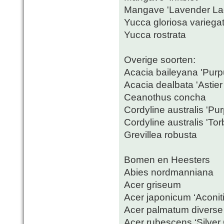
Mangave 'Lavender La
Yucca gloriosa variegat
Yucca rostrata
Overige soorten:
Acacia baileyana 'Purp
Acacia dealbata 'Astier
Ceanothus concha
Cordyline australis 'Pu
Cordyline australis 'To
Grevillea robusta
Bomen en Heesters
Abies nordmanniana
Acer griseum
Acer japonicum ‘Aconiti
Acer palmatum diverse
Acer rubescens ‘Silver 