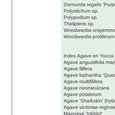
Osmunda regalis 'Purp
Polystichum sp.
Polypodium sp.
Thelipteris sp.
Woodwardia unigemma
Woodwardia proliferum (
Index Agave en Yucca
Agave angustifolia mar
Agave filifera
Agave lophantha ‘Quadr
Agave multifilifera
Agave neomexicana
Agave potatorum
Agave ’Sharkskin’ (hybr
Agave victoriae-regina
Mangave 'Inkblot'