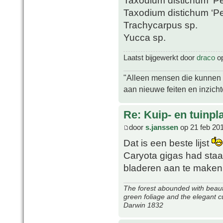
Taxodium distichum ‘Pe
Taxodium distichum ‘Pe
Trachycarpus sp.
Yucca sp.
Laatst bijgewerkt door
draco
op
"Alleen mensen die kunnen tw
aan nieuwe feiten en inzich
Re: Kuip- en tuinpl
door
s.janssen
op 21 feb 20
Dat is een beste lijst
Caryota gigas had staa
bladeren aan te maken
The forest abounded with beauti
green foliage and the elegant c
Darwin 1832