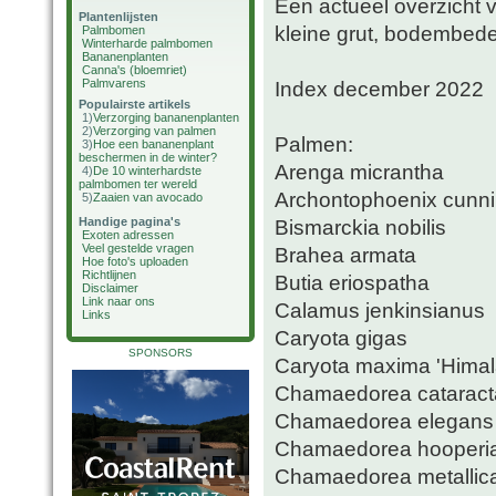
Een actueel overzicht 
Plantenlijsten
kleine grut, bodembede
Palmbomen
Winterharde palmbomen
Bananenplanten
Canna's (bloemriet)
Palmvarens
Index december 2022
Populairste artikels
1)
Verzorging bananenplanten
2)
Verzorging van palmen
Palmen:
3)
Hoe een bananenplant
beschermen in de winter?
Arenga micrantha
4)
De 10 winterhardste
palmbomen ter wereld
Archontophoenix cunn
5)
Zaaien van avocado
Handige pagina's
Bismarckia nobilis
Exoten adressen
Veel gestelde vragen
Brahea armata
Hoe foto's uploaden
Richtlijnen
Butia eriospatha
Disclaimer
Link naar ons
Calamus jenkinsianus
Links
Caryota gigas
SPONSORS
Caryota maxima 'Himal
Chamaedorea catarac
Chamaedorea elegans
Chamaedorea hooperi
Chamaedorea metallic