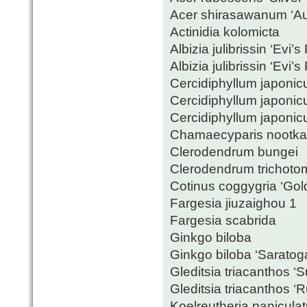
Acer shirasawanum ‘A
Actinidia kolomicta
Albizia julibrissin ‘Evi’s
Albizia julibrissin ‘Evi’s
Cercidiphyllum japoni
Cercidiphyllum japoni
Cercidiphyllum japonic
Chamaecyparis nootkat
Clerodendrum bungei
Clerodendrum trichotom
Cotinus coggygria ‘Gold
Fargesia jiuzaighou 1
Fargesia scabrida
Ginkgo biloba
Ginkgo biloba ‘Saratog
Gleditsia triacanthos ‘S
Gleditsia triacanthos ‘
Koelreutheria panicula