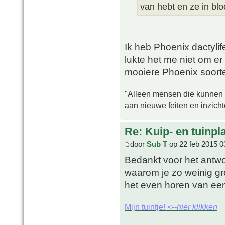
van hebt en ze in bloe
Ik heb Phoenix dactylif
lukte het me niet om er
mooiere Phoenix soorte
"Alleen mensen die kunnen tw
aan nieuwe feiten en inzich
Re: Kuip- en tuinpl
door
Sub T
op 22 feb 2015 0
Bedankt voor het antwoo
waarom je zo weinig gro
het even horen van een
Mijn tuintje! <--
hier klikken