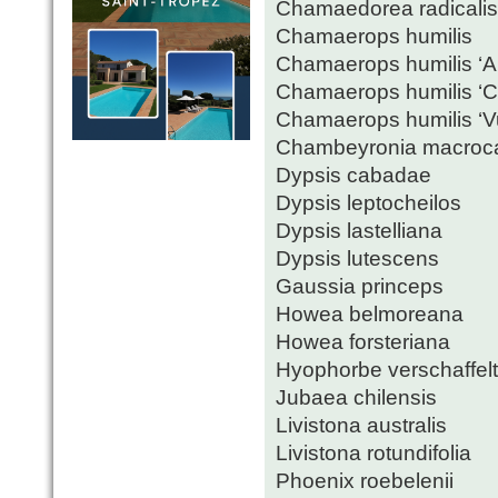
Chamaedorea radicalis
Chamaerops humilis
Chamaerops humilis ‘A
Chamaerops humilis ‘Ce
Chamaerops humilis ‘V
Chambeyronia macroc
Dypsis cabadae
Dypsis leptocheilos
Dypsis lastelliana
Dypsis lutescens
Gaussia princeps
Howea belmoreana
Howea forsteriana
Hyophorbe verschaffelti
Jubaea chilensis
Livistona australis
Livistona rotundifolia
Phoenix roebelenii