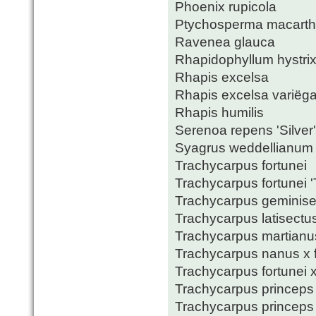
Phoenix rupicola
Ptychosperma macarth
Ravenea glauca
Rhapidophyllum hystri
Rhapis excelsa
Rhapis excelsa variëga
Rhapis humilis
Serenoa repens 'Silver'
Syagrus weddellianum
Trachycarpus fortunei
Trachycarpus fortunei 
Trachycarpus geminise
Trachycarpus latisectu
Trachycarpus martianus
Trachycarpus nanus x f
Trachycarpus fortunei 
Trachycarpus princeps
Trachycarpus princeps 