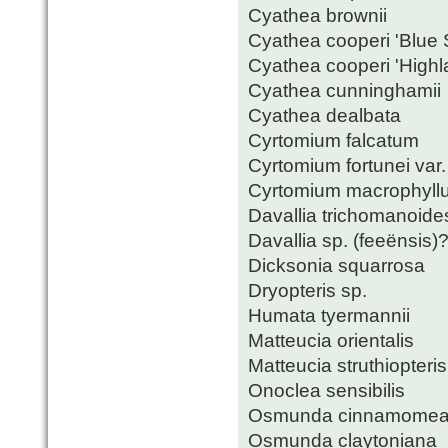
Cyathea brownii
Cyathea cooperi 'Blue S
Cyathea cooperi 'Highl
Cyathea cunninghamii
Cyathea dealbata
Cyrtomium falcatum
Cyrtomium fortunei var. 
Cyrtomium macrophyll
Davallia trichomanoide
Davallia sp. (feeënsis)
Dicksonia squarrosa
Dryopteris sp.
Humata tyermannii
Matteucia orientalis
Matteucia struthiopteris
Onoclea sensibilis
Osmunda cinnamome
Osmunda claytoniana