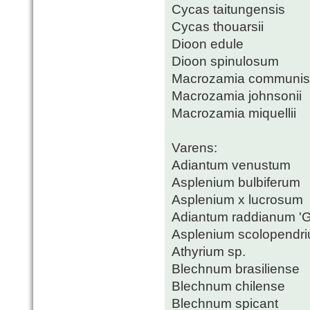
Cycas taitungensis
Cycas thouarsii
Dioon edule
Dioon spinulosum
Macrozamia communis
Macrozamia johnsonii
Macrozamia miquellii
Varens:
Adiantum venustum
Asplenium bulbiferum
Asplenium x lucrosum
Adiantum raddianum 'G
Asplenium scolopendr
Athyrium sp.
Blechnum brasiliense
Blechnum chilense
Blechnum spicant