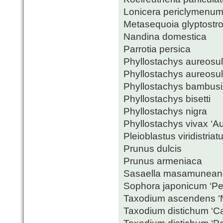
Lonicera periclymenu
Metasequoia glyptostr
Nandina domestica
Parrotia persica
Phyllostachys aureosu
Phyllostachys aureosul
Phyllostachys bambusioi
Phyllostachys bisetti
Phyllostachys nigra
Phyllostachys vivax ‘Au
Pleioblastus viridistriat
Prunus dulcis
Prunus armeniaca
Sasaella masamuneana 
Sophora japonicum ‘Pe
Taxodium ascendens ‘
Taxodium distichum ‘Ca