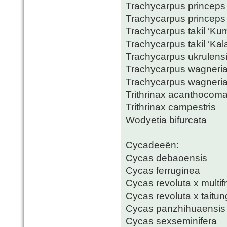
Trachycarpus princeps
Trachycarpus princeps
Trachycarpus takil ‘Ku
Trachycarpus takil ‘Kal
Trachycarpus ukrulensi
Trachycarpus wagneri
Trachycarpus wagneria
Trithrinax acanthocom
Trithrinax campestris
Wodyetia bifurcata
Cycadeeën:
Cycas debaoensis
Cycas ferruginea
Cycas revoluta x multif
Cycas revoluta x taitu
Cycas panzhihuaensis
Cycas sexseminifera