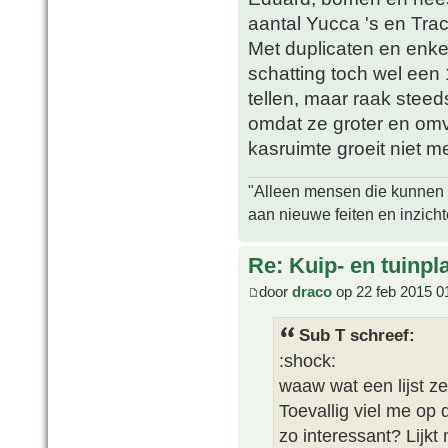
aantal Yucca 's en Tra
Met duplicaten en enke
schatting toch wel een 
tellen, maar raak steed
omdat ze groter en omv
kasruimte groeit niet m
"Alleen mensen die kunnen tw
aan nieuwe feiten en inzich
Re: Kuip- en tuinpl
door
draco
op 22 feb 2015 0
Sub T schreef:
:shock:
waaw wat een lijst z
Toevallig viel me op d
zo interessant? Lijkt