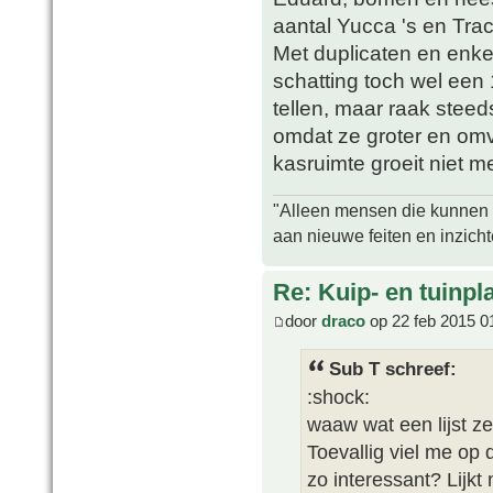
aantal Yucca 's en Tra
Met duplicaten en enke
schatting toch wel een 
tellen, maar raak steed
omdat ze groter en omv
kasruimte groeit niet m
"Alleen mensen die kunnen tw
aan nieuwe feiten en inzich
Re: Kuip- en tuinpl
door
draco
op 22 feb 2015 0
Sub T schreef:
:shock:
waaw wat een lijst z
Toevallig viel me op d
zo interessant? Lijkt