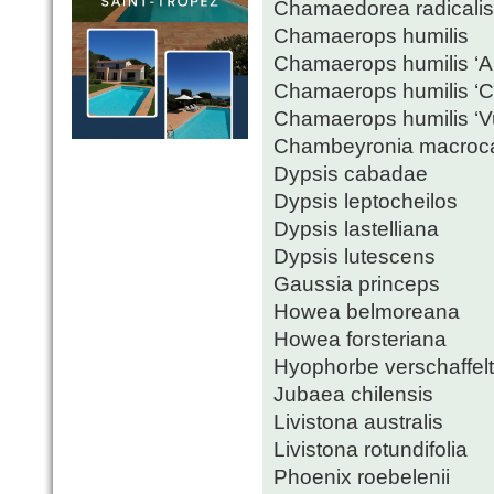
Chamaedorea radicalis
Chamaerops humilis
Chamaerops humilis ‘A
Chamaerops humilis ‘Ce
Chamaerops humilis ‘V
Chambeyronia macroc
Dypsis cabadae
Dypsis leptocheilos
Dypsis lastelliana
Dypsis lutescens
Gaussia princeps
Howea belmoreana
Howea forsteriana
Hyophorbe verschaffelti
Jubaea chilensis
Livistona australis
Livistona rotundifolia
Phoenix roebelenii