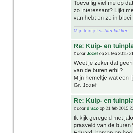
Toevallig viel me op dat 
zo interessant? Lijkt m
van hebt en ze in bloei 
Mijn tuintje! <--
hier klikken
Re: Kuip- en tuinpl
door
Jozef
op 21 feb 2015 2
Weet je zeker dat gee
van de buren erbij?
Mijn hemeltje wat een li
Gr. Jozef
Re: Kuip- en tuinpl
door
draco
op 21 feb 2015 2
Ik kijk geregeld met jal
grasveld van de buren
Eduard, bomen en hees