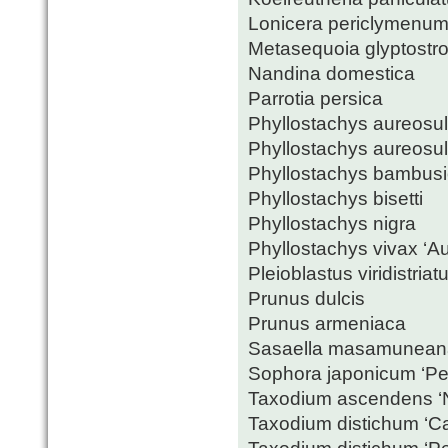
Lonicera periclymenu
Metasequoia glyptostr
Nandina domestica
Parrotia persica
Phyllostachys aureosu
Phyllostachys aureosul
Phyllostachys bambusioi
Phyllostachys bisetti
Phyllostachys nigra
Phyllostachys vivax ‘Au
Pleioblastus viridistriat
Prunus dulcis
Prunus armeniaca
Sasaella masamuneana 
Sophora japonicum ‘Pe
Taxodium ascendens ‘
Taxodium distichum ‘Ca