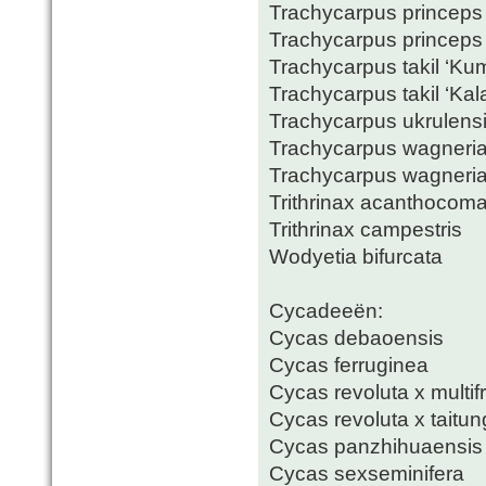
Trachycarpus princeps
Trachycarpus princeps
Trachycarpus takil ‘Ku
Trachycarpus takil ‘Kal
Trachycarpus ukrulensi
Trachycarpus wagneri
Trachycarpus wagneria
Trithrinax acanthocom
Trithrinax campestris
Wodyetia bifurcata
Cycadeeën:
Cycas debaoensis
Cycas ferruginea
Cycas revoluta x multif
Cycas revoluta x taitu
Cycas panzhihuaensis
Cycas sexseminifera