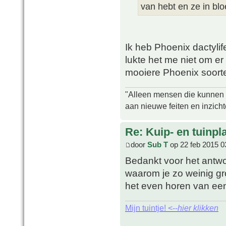
van hebt en ze in bloe
Ik heb Phoenix dactylif
lukte het me niet om er
mooiere Phoenix soorte
"Alleen mensen die kunnen tw
aan nieuwe feiten en inzich
Re: Kuip- en tuinpl
door
Sub T
op 22 feb 2015 0
Bedankt voor het antwoo
waarom je zo weinig gro
het even horen van een
Mijn tuintje! <--
hier klikken