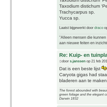
Taxodium distichum ‘Pe
Taxodium distichum ‘Pe
Trachycarpus sp.
Yucca sp.
Laatst bijgewerkt door
draco
op
"Alleen mensen die kunnen tw
aan nieuwe feiten en inzich
Re: Kuip- en tuinpl
door
s.janssen
op 21 feb 20
Dat is een beste lijst
Caryota gigas had staa
bladeren aan te maken
The forest abounded with beauti
green foliage and the elegant c
Darwin 1832