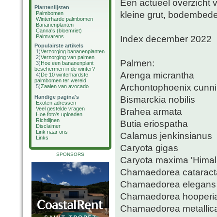
Een actueel overzicht 
Plantenlijsten
kleine grut, bodembede
Palmbomen
Winterharde palmbomen
Bananenplanten
Canna's (bloemriet)
Palmvarens
Index december 2022
Populairste artikels
1)
Verzorging bananenplanten
2)
Verzorging van palmen
Palmen:
3)
Hoe een bananenplant
beschermen in de winter?
Arenga micrantha
4)
De 10 winterhardste
palmbomen ter wereld
Archontophoenix cunn
5)
Zaaien van avocado
Handige pagina's
Bismarckia nobilis
Exoten adressen
Veel gestelde vragen
Brahea armata
Hoe foto's uploaden
Richtlijnen
Butia eriospatha
Disclaimer
Link naar ons
Calamus jenkinsianus
Links
Caryota gigas
SPONSORS
Caryota maxima 'Himal
Chamaedorea catarac
Chamaedorea elegans
Chamaedorea hooperi
Chamaedorea metallic