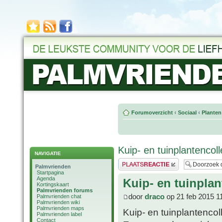
Forumoverzicht
‹
Sociaal
‹
Planten
Kuip- en tuinplantencol
NAVIGATIE
Plaats een reactie
Palmvrienden
Startpagina
Agenda
Kuip- en tuinplan
Kortingskaart
Palmvrienden forums
door
draco
op 21 feb 2015 1
Palmvrienden chat
Palmvrienden wiki
Palmvrienden maps
Kuip- en tuinplantencol
Palmvrienden label
Contact