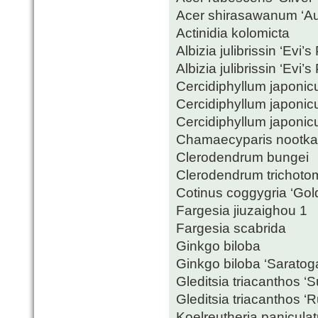
Acer shirasawanum ‘A
Actinidia kolomicta
Albizia julibrissin ‘Evi’s
Albizia julibrissin ‘Evi’s
Cercidiphyllum japoni
Cercidiphyllum japoni
Cercidiphyllum japonic
Chamaecyparis nootkat
Clerodendrum bungei
Clerodendrum trichotom
Cotinus coggygria ‘Gold
Fargesia jiuzaighou 1
Fargesia scabrida
Ginkgo biloba
Ginkgo biloba ‘Saratog
Gleditsia triacanthos ‘S
Gleditsia triacanthos ‘
Koelreutheria panicula