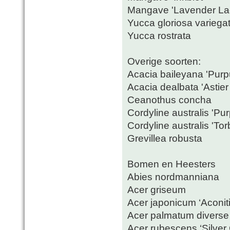
Mangave 'Lavender La
Yucca gloriosa variegat
Yucca rostrata
Overige soorten:
Acacia baileyana 'Purp
Acacia dealbata 'Astier
Ceanothus concha
Cordyline australis 'Pu
Cordyline australis 'To
Grevillea robusta
Bomen en Heesters
Abies nordmanniana
Acer griseum
Acer japonicum ‘Aconiti
Acer palmatum diverse
Acer rubescens ‘Silver 