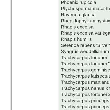
Phoenix rupicola
Ptychosperma macarth
Ravenea glauca
Rhapidophyllum hystri
Rhapis excelsa
Rhapis excelsa variëga
Rhapis humilis
Serenoa repens 'Silver'
Syagrus weddellianum
Trachycarpus fortunei
Trachycarpus fortunei 
Trachycarpus geminise
Trachycarpus latisectu
Trachycarpus martianus
Trachycarpus nanus x f
Trachycarpus fortunei 
Trachycarpus princeps
Trachycarpus princeps 