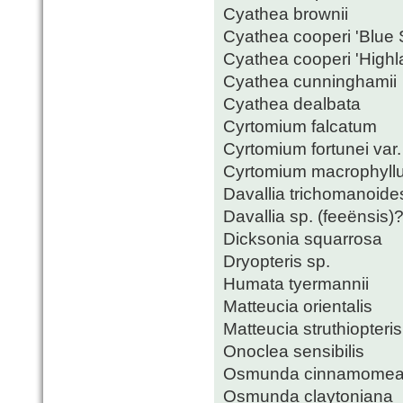
Cyathea brownii
Cyathea cooperi 'Blue S
Cyathea cooperi 'Highl
Cyathea cunninghamii
Cyathea dealbata
Cyrtomium falcatum
Cyrtomium fortunei var. 
Cyrtomium macrophyll
Davallia trichomanoide
Davallia sp. (feeënsis)
Dicksonia squarrosa
Dryopteris sp.
Humata tyermannii
Matteucia orientalis
Matteucia struthiopteris
Onoclea sensibilis
Osmunda cinnamome
Osmunda claytoniana