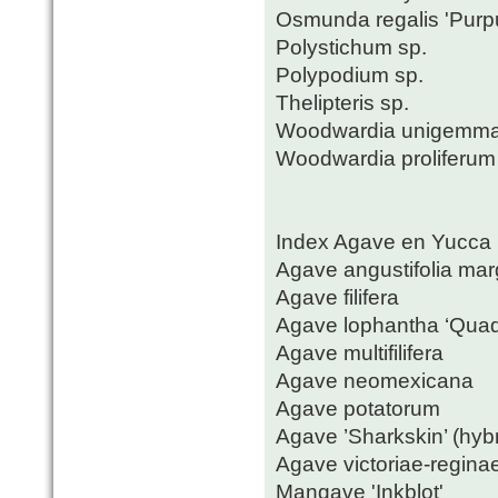
Osmunda regalis 'Purp
Polystichum sp.
Polypodium sp.
Thelipteris sp.
Woodwardia unigemma
Woodwardia proliferum (
Index Agave en Yucca
Agave angustifolia mar
Agave filifera
Agave lophantha ‘Quadr
Agave multifilifera
Agave neomexicana
Agave potatorum
Agave ’Sharkskin’ (hybr
Agave victoriae-regina
Mangave 'Inkblot'