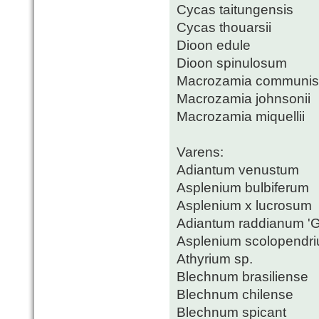
Cycas taitungensis
Cycas thouarsii
Dioon edule
Dioon spinulosum
Macrozamia communis
Macrozamia johnsonii
Macrozamia miquellii
Varens:
Adiantum venustum
Asplenium bulbiferum
Asplenium x lucrosum
Adiantum raddianum 'G
Asplenium scolopendr
Athyrium sp.
Blechnum brasiliense
Blechnum chilense
Blechnum spicant