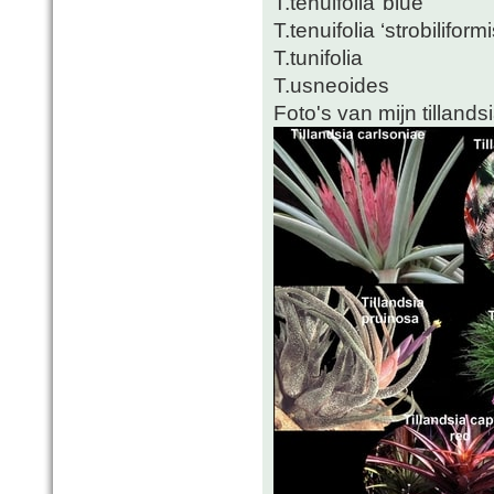
T.tenuifolia"blue"
T.tenuifolia ‘strobiliformi
T.tunifolia
T.usneoides
Foto's van mijn tillandsi