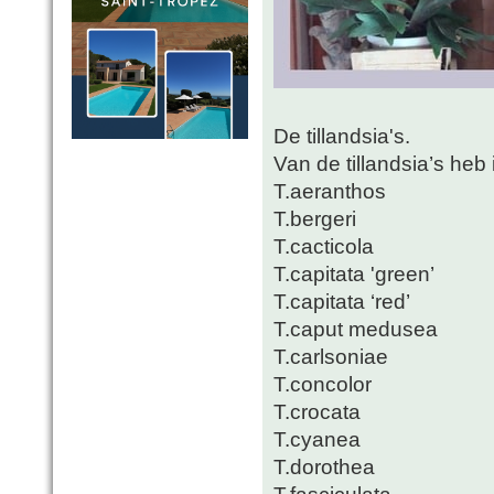
De tillandsia's.
Van de tillandsia’s heb 
T.aeranthos
T.bergeri
T.cacticola
T.capitata 'green’
T.capitata ‘red’
T.caput medusea
T.carlsoniae
T.concolor
T.crocata
T.cyanea
T.dorothea