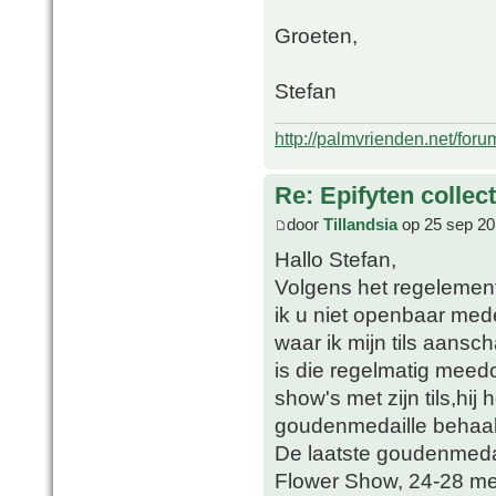
Groeten,
Stefan
http://palmvrienden.net/for
Re: Epifyten collect
door
Tillandsia
op 25 sep 20
Hallo Stefan,
Volgens het regeleme
ik u niet openbaar me
waar ik mijn tils aansch
is die regelmatig meed
show's met zijn tils,hi
goudenmedaille behaald 
De laatste goudenmedai
Flower Show, 24-28 me