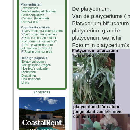
Plantenlijsten
De platycerium.
Palmbomen
Winterharde palmbomen
Van de platyceriums ( 
Bananenplanten
Canna's (bloemriet)
Palmvarens
Platycerium bifurcatum
Populairste artikels
platycerium grande
1)
Verzorging bananenplanten
2)
Verzorging van palmen
platycerium wallichii
3)
Hoe een bananenplant
beschermen in de winter?
Foto mijn platycerium's
4)
De 10 winterhardste
palmbomen ter wereld
5)
Zaaien van avocado
Handige pagina's
Exoten adressen
Veel gestelde vragen
Hoe foto's uploaden
Richtlijnen
Disclaimer
Link naar ons
Links
SPONSORS