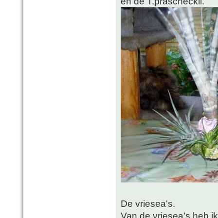
en de T.prascheckii.
De vriesea's.
Van de vriesea’s heb ik