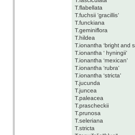
T.fasciculata
T.flabellata
T.fuchsii ’gracillis’
T.funckiana
T.geminiflora
T.hildea
T.ionantha ‘bright and 
T.ionantha ‘ hyningii’
T.ionantha ‘mexican’
T.ionantha ‘rubra’
T.ionantha ‘stricta’
T.jucunda
T.juncea
T.paleacea
T.prascheckii
T.prunosa
T.seleriana
T.stricta