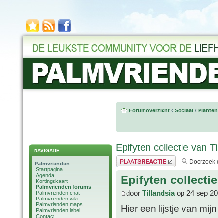
Forumoverzicht
‹
Sociaal
‹
Planten
Epifyten collectie van Ti
NAVIGATIE
Plaats een reactie
Palmvrienden
Startpagina
Agenda
Epifyten collectie
Kortingskaart
Palmvrienden forums
door
Tillandsia
op 24 sep 20
Palmvrienden chat
Palmvrienden wiki
Palmvrienden maps
Hier een lijstje van mijn
Palmvrienden label
Contact