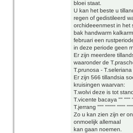
bloei staat.
U kan het beste u till
regen of gedistileerd w
orchideeenmest in het 
bak handwarm kalkarmwa
februari een rustperio
in deze periode geen m
Er zijn meerdere tillan
waaronder de T.prasche
T.prunosa - T.seleriana
Er zijn 566 tillandsia 
kruisingen waarvan:
T.wolvi deze is tot sta
T.vicente bacaya "" """
T.jerrang """ """"" """"
Zo u kan zien zijn er on
onmoelijk allemaal
kan gaan noemen.