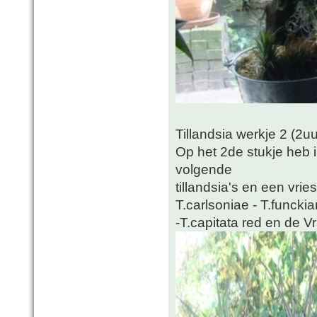
Tillandsia werkje 2 (2u
Op het 2de stukje heb 
volgende
tillandsia's en een vrie
T.carlsoniae - T.funckia
-T.capitata red en de V