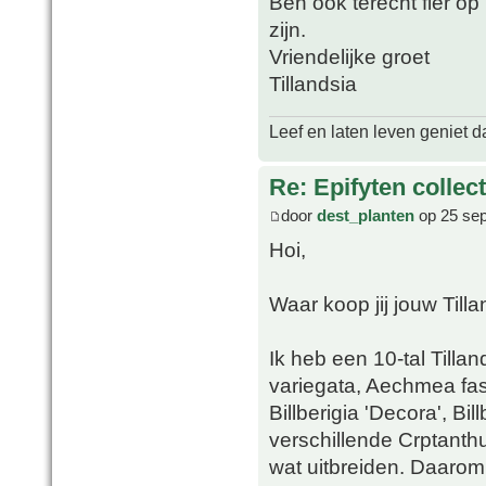
Ben ook terecht fier op 
zijn.
Vriendelijke groet
Tillandsia
Leef en laten leven geniet d
Re: Epifyten collect
door
dest_planten
op 25 sep
Hoi,
Waar koop jij jouw Tilla
Ik heb een 10-tal Tillan
variegata, Aechmea fas
Billberigia 'Decora', Bil
verschillende Crptanthu
wat uitbreiden. Daarom