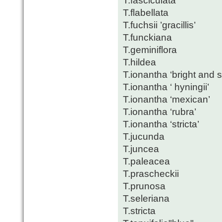
T.fasciculata
T.flabellata
T.fuchsii ’gracillis’
T.funckiana
T.geminiflora
T.hildea
T.ionantha ‘bright and 
T.ionantha ‘ hyningii’
T.ionantha ‘mexican’
T.ionantha ‘rubra’
T.ionantha ‘stricta’
T.jucunda
T.juncea
T.paleacea
T.prascheckii
T.prunosa
T.seleriana
T.stricta