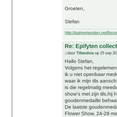
Groeten,
Stefan
http://palmvrienden.net/for
Re: Epifyten collect
door
Tillandsia
op 25 sep 20
Hallo Stefan,
Volgens het regeleme
ik u niet openbaar me
waar ik mijn tils aansch
is die regelmatig meed
show's met zijn tils,hi
goudenmedaille behaald 
De laatste goudenmedai
Flower Show, 24-28 me