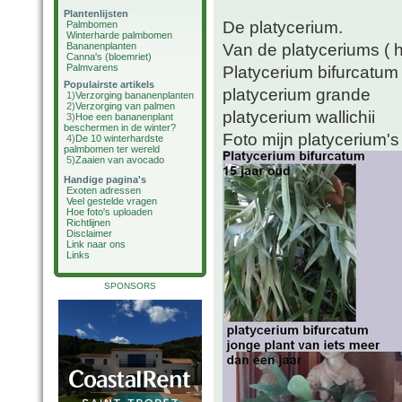
Plantenlijsten
De platycerium.
Palmbomen
Winterharde palmbomen
Van de platyceriums ( 
Bananenplanten
Canna's (bloemriet)
Palmvarens
Platycerium bifurcatum
Populairste artikels
platycerium grande
1)
Verzorging bananenplanten
2)
Verzorging van palmen
platycerium wallichii
3)
Hoe een bananenplant
beschermen in de winter?
Foto mijn platycerium's
4)
De 10 winterhardste
palmbomen ter wereld
5)
Zaaien van avocado
Handige pagina's
Exoten adressen
Veel gestelde vragen
Hoe foto's uploaden
Richtlijnen
Disclaimer
Link naar ons
Links
SPONSORS