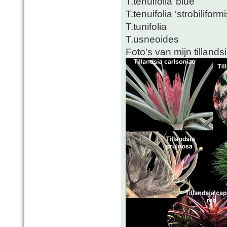
T.tenuifolia"blue"
T.tenuifolia ‘strobiliformi
T.tunifolia
T.usneoides
Foto's van mijn tillandsi