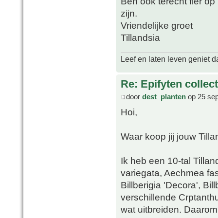
Ben ook terecht fier op 
zijn.
Vriendelijke groet
Tillandsia
Leef en laten leven geniet d
Re: Epifyten collect
door
dest_planten
op 25 sep
Hoi,
Waar koop jij jouw Tilla
Ik heb een 10-tal Tillan
variegata, Aechmea fas
Billberigia 'Decora', Bil
verschillende Crptanthu
wat uitbreiden. Daarom