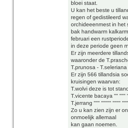
bloei staat.
U kan het beste u till
regen of gedistileerd w
orchideeenmest in het 
bak handwarm kalkarmwa
februari een rustperio
in deze periode geen m
Er zijn meerdere tillan
waaronder de T.prasche
T.prunosa - T.seleriana
Er zijn 566 tillandsia 
kruisingen waarvan:
T.wolvi deze is tot sta
T.vicente bacaya "" """
T.jerrang """ """"" """"
Zo u kan zien zijn er on
onmoelijk allemaal
kan gaan noemen.