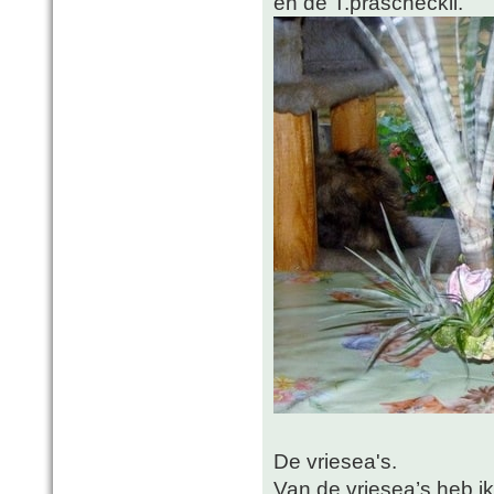
en de T.prascheckii.
De vriesea's.
Van de vriesea’s heb ik