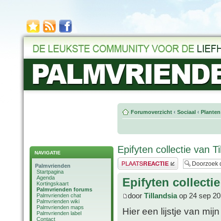
Forumoverzicht
‹
Sociaal
‹
Planten
Epifyten collectie van Ti
NAVIGATIE
Plaats een reactie
Palmvrienden
Startpagina
Agenda
Epifyten collectie
Kortingskaart
Palmvrienden forums
door
Tillandsia
op 24 sep 20
Palmvrienden chat
Palmvrienden wiki
Palmvrienden maps
Hier een lijstje van mijn
Palmvrienden label
Contact