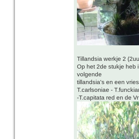
Tillandsia werkje 2 (2u
Op het 2de stukje heb 
volgende
tillandsia's en een vrie
T.carlsoniae - T.funckia
-T.capitata red en de V