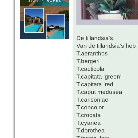
De tillandsia's.
Van de tillandsia’s heb 
T.aeranthos
T.bergeri
T.cacticola
T.capitata 'green’
T.capitata ‘red’
T.caput medusea
T.carlsoniae
T.concolor
T.crocata
T.cyanea
T.dorothea