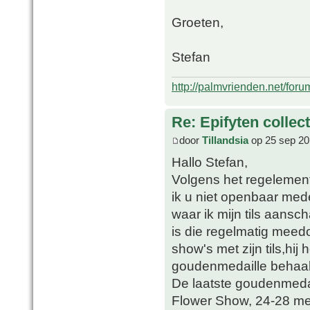
Groeten,
Stefan
http://palmvrienden.net/for
Re: Epifyten collect
door
Tillandsia
op 25 sep 20
Hallo Stefan,
Volgens het regeleme
ik u niet openbaar me
waar ik mijn tils aansch
is die regelmatig meed
show's met zijn tils,hi
goudenmedaille behaald 
De laatste goudenmedai
Flower Show, 24-28 me