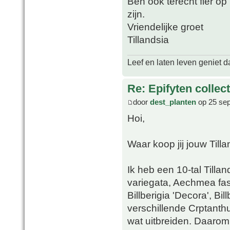
Ben ook terecht fier op 
zijn.
Vriendelijke groet
Tillandsia
Leef en laten leven geniet d
Re: Epifyten collect
door
dest_planten
op 25 sep
Hoi,
Waar koop jij jouw Tilla
Ik heb een 10-tal Tillan
variegata, Aechmea fas
Billberigia 'Decora', Bil
verschillende Crptanthu
wat uitbreiden. Daarom