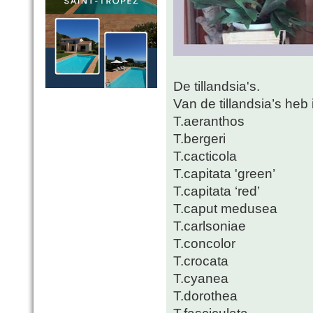
De tillandsia's.
Van de tillandsia’s heb 
T.aeranthos
T.bergeri
T.cacticola
T.capitata 'green’
T.capitata ‘red’
T.caput medusea
T.carlsoniae
T.concolor
T.crocata
T.cyanea
T.dorothea