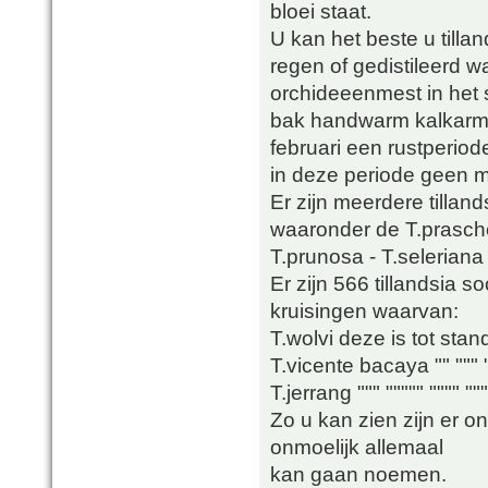
bloei staat.
U kan het beste u till
regen of gedistileerd w
orchideeenmest in het 
bak handwarm kalkarmwa
februari een rustperio
in deze periode geen m
Er zijn meerdere tillan
waaronder de T.prasche
T.prunosa - T.seleriana
Er zijn 566 tillandsia 
kruisingen waarvan:
T.wolvi deze is tot sta
T.vicente bacaya "" """
T.jerrang """ """"" """"
Zo u kan zien zijn er on
onmoelijk allemaal
kan gaan noemen.