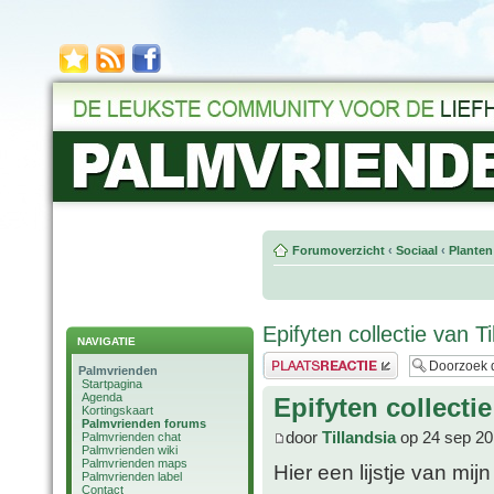
Forumoverzicht
‹
Sociaal
‹
Planten
Epifyten collectie van Ti
NAVIGATIE
Plaats een reactie
Palmvrienden
Startpagina
Agenda
Epifyten collectie
Kortingskaart
Palmvrienden forums
door
Tillandsia
op 24 sep 20
Palmvrienden chat
Palmvrienden wiki
Palmvrienden maps
Hier een lijstje van mijn
Palmvrienden label
Contact