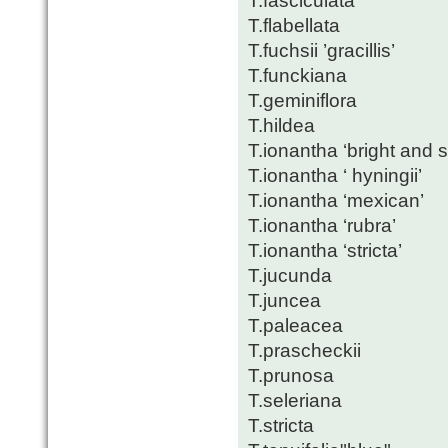
T.fasciculata
T.flabellata
T.fuchsii ’gracillis’
T.funckiana
T.geminiflora
T.hildea
T.ionantha ‘bright and 
T.ionantha ‘ hyningii’
T.ionantha ‘mexican’
T.ionantha ‘rubra’
T.ionantha ‘stricta’
T.jucunda
T.juncea
T.paleacea
T.prascheckii
T.prunosa
T.seleriana
T.stricta