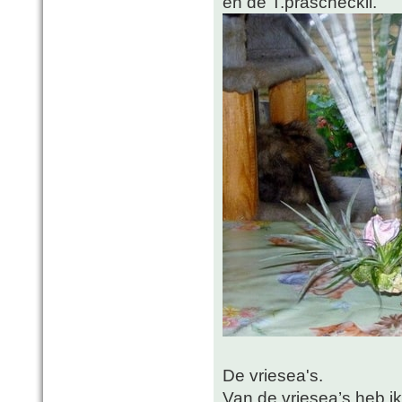
en de T.prascheckii.
De vriesea's.
Van de vriesea’s heb ik