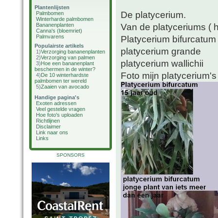
Plantenlijsten
De platycerium.
Palmbomen
Winterharde palmbomen
Van de platyceriums ( 
Bananenplanten
Canna's (bloemriet)
Palmvarens
Platycerium bifurcatum
Populairste artikels
platycerium grande
1)
Verzorging bananenplanten
2)
Verzorging van palmen
platycerium wallichii
3)
Hoe een bananenplant
beschermen in de winter?
Foto mijn platycerium's
4)
De 10 winterhardste
palmbomen ter wereld
5)
Zaaien van avocado
Handige pagina's
Exoten adressen
Veel gestelde vragen
Hoe foto's uploaden
Richtlijnen
Disclaimer
Link naar ons
Links
SPONSORS