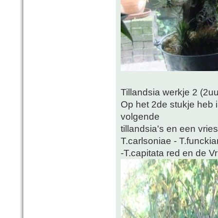
Tillandsia werkje 2 (2u
Op het 2de stukje heb 
volgende
tillandsia's en een vrie
T.carlsoniae - T.funckia
-T.capitata red en de V