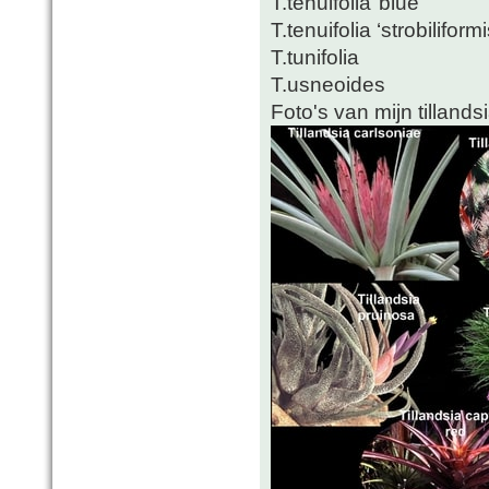
T.tenuifolia"blue"
T.tenuifolia ‘strobiliformi
T.tunifolia
T.usneoides
Foto's van mijn tillandsi