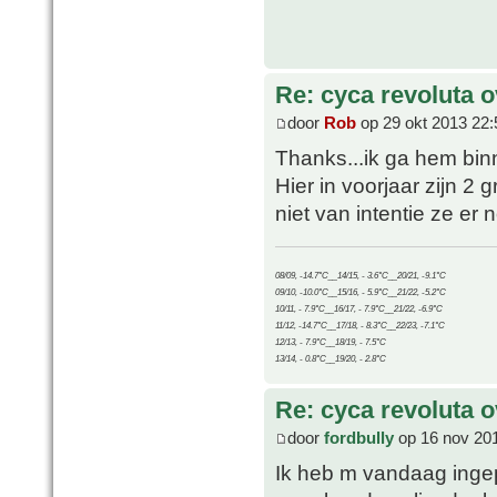
Re: cyca revoluta 
door
Rob
op 29 okt 2013 22:
Thanks...ik ga hem bin
Hier in voorjaar zijn 2 
niet van intentie ze er n
08/09, -14.7°C__14/15, - 3.6°C__20/21, -9.1°C
09/10, -10.0°C__15/16, - 5.9°C__21/22, -5.2°C
10/11, - 7.9°C__16/17, - 7.9°C__21/22, -6.9°C
11/12, -14.7°C__17/18, - 8.3°C__22/23, -7.1°C
12/13, - 7.9°C__18/19, - 7.5°C
13/14, - 0.8°C__19/20, - 2.8°C
Re: cyca revoluta 
door
fordbully
op 16 nov 20
Ik heb m vandaag inge