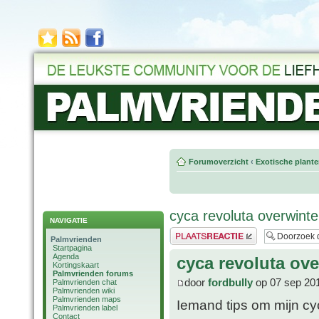
Forumoverzicht
‹
Exotische plant
cyca revoluta overwint
NAVIGATIE
Plaats een reactie
Palmvrienden
Startpagina
Agenda
cyca revoluta ov
Kortingskaart
Palmvrienden forums
door
fordbully
op 07 sep 20
Palmvrienden chat
Palmvrienden wiki
Palmvrienden maps
Iemand tips om mijn cy
Palmvrienden label
Contact