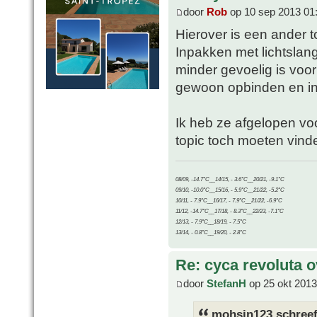
door
Rob
op 10 sep 2013 01
Hierover is een ander to
Inpakken met lichtslang
minder gevoelig is voo
gewoon opbinden en i
Ik heb ze afgelopen voor
topic toch moeten vinde
08/09, -14.7°C__14/15, - 3.6°C__20/21, -9.1°C
09/10, -10.0°C__15/16, - 5.9°C__21/22, -5.2°C
10/11, - 7.9°C__16/17, - 7.9°C__21/22, -6.9°C
11/12, -14.7°C__17/18, - 8.3°C__22/23, -7.1°C
12/13, - 7.9°C__18/19, - 7.5°C
13/14, - 0.8°C__19/20, - 2.8°C
Re: cyca revoluta 
door
StefanH
op 25 okt 2013
mohsin123 schreef