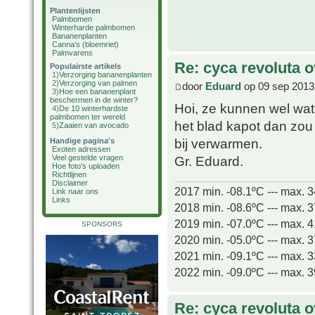
Plantenlijsten
Palmbomen
Winterharde palmbomen
Bananenplanten
Canna's (bloemriet)
Palmvarens
Re: cyca revoluta 
Populairste artikels
1)
Verzorging bananenplanten
2)
Verzorging van palmen
door
Eduard
op 09 sep 2013
3)
Hoe een bananenplant
beschermen in de winter?
Hoi, ze kunnen wel wat 
4)
De 10 winterhardste
palmbomen ter wereld
het blad kapot dan zou 
5)
Zaaien van avocado
bij verwarmen.
Handige pagina's
Exoten adressen
Gr. Eduard.
Veel gestelde vragen
Hoe foto's uploaden
Richtlijnen
Disclaimer
2017 min. -08.1ºC --- max. 
Link naar ons
Links
2018 min. -08.6ºC --- max. 
2019 min. -07.0ºC --- max. 
SPONSORS
2020 min. -05.0ºC --- max. 
2021 min. -09.1ºC --- max. 
2022 min. -09.0ºC --- max. 
Re: cyca revoluta 