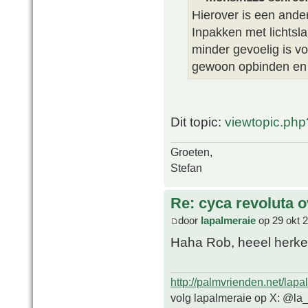
Hierover is een ander
Inpakken met lichtsla
minder gevoelig is v
gewoon opbinden en 
Dit topic:
viewtopic.ph
Groeten,
Stefan
Re: cyca revoluta 
door
lapalmeraie
op 29 okt 
Haha Rob, heeel herk
http://palmvrienden.net/lapa
volg lapalmeraie op X: @la