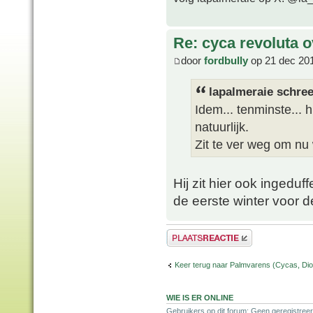
Re: cyca revoluta 
door
fordbully
op 21 dec 20
lapalmeraie schree
Idem... tenminste... h
natuurlijk.
Zit te ver weg om nu
Hij zit hier ook ingeduf
de eerste winter voor 
Plaats een reactie
Keer terug naar Palmvarens (Cycas, Dioo
WIE IS ER ONLINE
Gebruikers op dit forum: Geen geregistreer