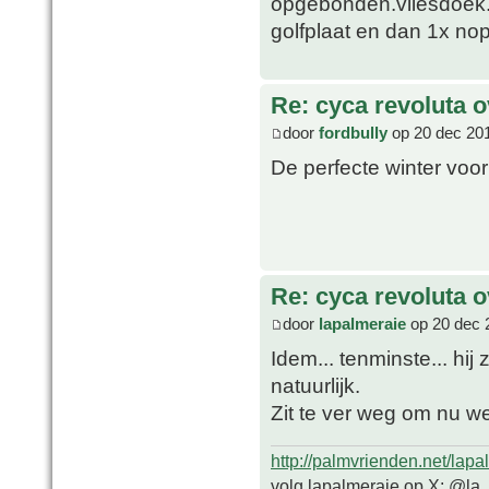
opgebonden.vliesdoek.l
golfplaat en dan 1x nop
Re: cyca revoluta 
door
fordbully
op 20 dec 201
De perfecte winter voor
Re: cyca revoluta 
door
lapalmeraie
op 20 dec 
Idem... tenminste... hij 
natuurlijk.
Zit te ver weg om nu we
http://palmvrienden.net/lapa
volg lapalmeraie op X: @la