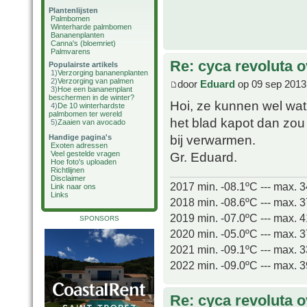
Plantenlijsten
Palmbomen
Winterharde palmbomen
Bananenplanten
Canna's (bloemriet)
Palmvarens
Re: cyca revoluta 
Populairste artikels
1)
Verzorging bananenplanten
2)
Verzorging van palmen
door
Eduard
op 09 sep 2013
3)
Hoe een bananenplant
beschermen in de winter?
Hoi, ze kunnen wel wat 
4)
De 10 winterhardste
palmbomen ter wereld
het blad kapot dan zou 
5)
Zaaien van avocado
bij verwarmen.
Handige pagina's
Exoten adressen
Gr. Eduard.
Veel gestelde vragen
Hoe foto's uploaden
Richtlijnen
Disclaimer
2017 min. -08.1ºC --- max. 
Link naar ons
Links
2018 min. -08.6ºC --- max. 
2019 min. -07.0ºC --- max. 
SPONSORS
2020 min. -05.0ºC --- max. 
2021 min. -09.1ºC --- max. 
2022 min. -09.0ºC --- max. 
Re: cyca revoluta 