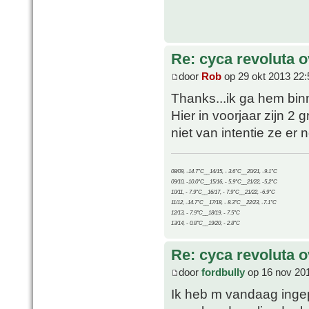
Re: cyca revoluta 
door
Rob
op 29 okt 2013 22:
Thanks...ik ga hem bin
Hier in voorjaar zijn 2 
niet van intentie ze er n
08/09, -14.7°C__14/15, - 3.6°C__20/21, -9.1°C
09/10, -10.0°C__15/16, - 5.9°C__21/22, -5.2°C
10/11, - 7.9°C__16/17, - 7.9°C__21/22, -6.9°C
11/12, -14.7°C__17/18, - 8.3°C__22/23, -7.1°C
12/13, - 7.9°C__18/19, - 7.5°C
13/14, - 0.8°C__19/20, - 2.8°C
Re: cyca revoluta 
door
fordbully
op 16 nov 20
Ik heb m vandaag inge