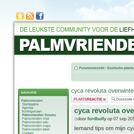
Forumoverzicht
‹
Exotische plant
cyca revoluta overwint
NAVIGATIE
Plaats een reactie
Palmvrienden
Startpagina
Agenda
cyca revoluta ov
Kortingskaart
Palmvrienden forums
door
fordbully
op 07 sep 20
Palmvrienden chat
Palmvrienden wiki
Palmvrienden maps
Iemand tips om mijn cy
Palmvrienden label
Contact