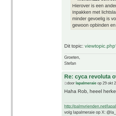
Hierover is een ander
Inpakken met lichtsla
minder gevoelig is v
gewoon opbinden en 
Dit topic:
viewtopic.ph
Groeten,
Stefan
Re: cyca revoluta 
door
lapalmeraie
op 29 okt 
Haha Rob, heeel herk
http://palmvrienden.net/lapa
volg lapalmeraie op X: @la