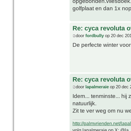
opgebonden.vliesdoek.l
golfplaat en dan 1x nop
Re: cyca revoluta 
door
fordbully
op 20 dec 201
De perfecte winter voor
Re: cyca revoluta 
door
lapalmeraie
op 20 dec 
Idem... tenminste... hij 
natuurlijk.
Zit te ver weg om nu we
http://palmvrienden.net/lapa
volg lapalmeraie op X: @la