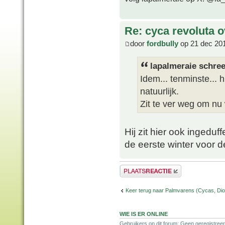
Re: cyca revoluta 
door
fordbully
op 21 dec 20
lapalmeraie schree
Idem... tenminste... h
natuurlijk.
Zit te ver weg om nu
Hij zit hier ook ingeduf
de eerste winter voor 
Plaats een reactie
Keer terug naar Palmvarens (Cycas, Dioo
WIE IS ER ONLINE
Gebruikers op dit forum: Geen geregistreer