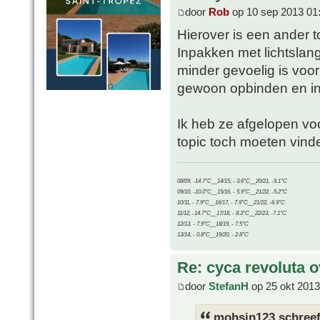
door
Rob
op 10 sep 2013 01
Hierover is een ander to
Inpakken met lichtslang
minder gevoelig is voo
gewoon opbinden en i
Ik heb ze afgelopen voor
topic toch moeten vinde
08/09, -14.7°C__14/15, - 3.6°C__20/21, -9.1°C
09/10, -10.0°C__15/16, - 5.9°C__21/22, -5.2°C
10/11, - 7.9°C__16/17, - 7.9°C__21/22, -6.9°C
11/12, -14.7°C__17/18, - 8.3°C__22/23, -7.1°C
12/13, - 7.9°C__18/19, - 7.5°C
13/14, - 0.8°C__19/20, - 2.8°C
Re: cyca revoluta 
door
StefanH
op 25 okt 2013
mohsin123 schreef