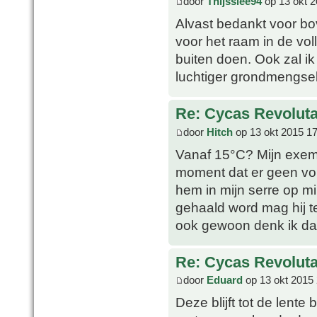
door
Thijssiee94
op 13 okt 2
Alvast bedankt voor bo
voor het raam in de vol
buiten doen. Ook zal i
luchtiger grondmengsel
Re: Cycas Revoluta
door
Hitch
op 13 okt 2015 17
Vanaf 15°C? Mijn exemp
moment dat er geen vor
hem in mijn serre op mi
gehaald word mag hij ter
ook gewoon denk ik da
Re: Cycas Revoluta
door
Eduard
op 13 okt 2015 
Deze blijft tot de lent