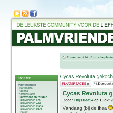
Forumoverzicht
‹
Exotische plant
Cycas Revoluta gekoch
NAVIGATIE
Plaats een reactie
Palmvrienden
Startpagina
Agenda
Cycas Revoluta g
Kortingskaart
Palmvrienden forums
door
Thijssiee94
op 13 okt 2
Palmvrienden chat
Palmvrienden wiki
Palmvrienden maps
Vandaag (bij de ikea
Palmvrienden label
Contact