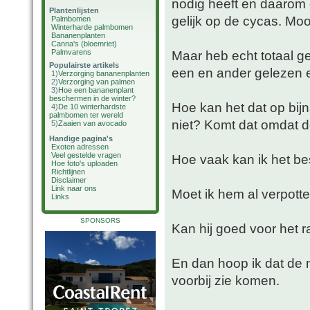
nodig heeft en daarom 
Plantenlijsten
gelijk op de cycas. Moo
Palmbomen
Winterharde palmbomen
Bananenplanten
Canna's (bloemriet)
Palmvarens
Maar heb echt totaal g
Populairste artikels
een en ander gelezen 
1)
Verzorging bananenplanten
2)
Verzorging van palmen
3)
Hoe een bananenplant
beschermen in de winter?
Hoe kan het dat op bijn
4)
De 10 winterhardste
palmbomen ter wereld
niet? Komt dat omdat de
5)
Zaaien van avocado
Handige pagina's
Exoten adressen
Veel gestelde vragen
Hoe vaak kan ik het b
Hoe foto's uploaden
Richtlijnen
Disclaimer
Link naar ons
Moet ik hem al verpott
Links
SPONSORS
Kan hij goed voor het ra
En dan hoop ik dat de m
voorbij zie komen.