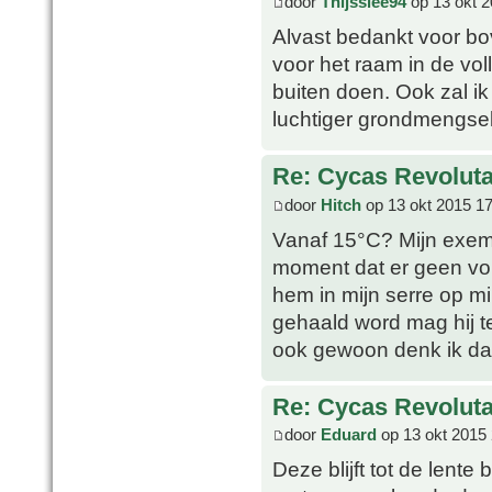
door
Thijssiee94
op 13 okt 2
Alvast bedankt voor bo
voor het raam in de vol
buiten doen. Ook zal i
luchtiger grondmengsel
Re: Cycas Revoluta
door
Hitch
op 13 okt 2015 17
Vanaf 15°C? Mijn exemp
moment dat er geen vor
hem in mijn serre op mi
gehaald word mag hij ter
ook gewoon denk ik da
Re: Cycas Revoluta
door
Eduard
op 13 okt 2015 
Deze blijft tot de lent