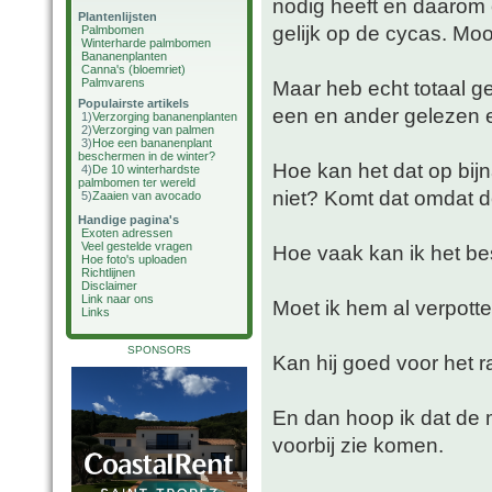
nodig heeft en daarom 
Plantenlijsten
gelijk op de cycas. Moo
Palmbomen
Winterharde palmbomen
Bananenplanten
Canna's (bloemriet)
Palmvarens
Maar heb echt totaal g
Populairste artikels
een en ander gelezen 
1)
Verzorging bananenplanten
2)
Verzorging van palmen
3)
Hoe een bananenplant
beschermen in de winter?
Hoe kan het dat op bijn
4)
De 10 winterhardste
palmbomen ter wereld
niet? Komt dat omdat de
5)
Zaaien van avocado
Handige pagina's
Exoten adressen
Veel gestelde vragen
Hoe vaak kan ik het b
Hoe foto's uploaden
Richtlijnen
Disclaimer
Link naar ons
Moet ik hem al verpott
Links
SPONSORS
Kan hij goed voor het ra
En dan hoop ik dat de m
voorbij zie komen.