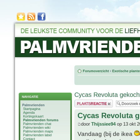
Forumoverzicht
‹
Exotische plant
Cycas Revoluta gekoch
NAVIGATIE
Plaats een reactie
Palmvrienden
Startpagina
Agenda
Cycas Revoluta g
Kortingskaart
Palmvrienden forums
door
Thijssiee94
op 13 okt 2
Palmvrienden chat
Palmvrienden wiki
Palmvrienden maps
Vandaag (bij de ikea
Palmvrienden label
Contact