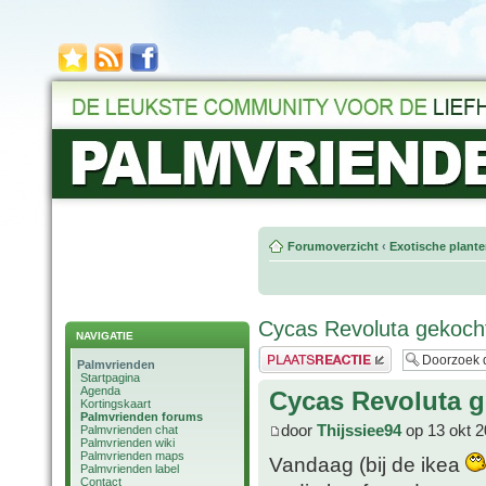
Forumoverzicht
‹
Exotische plant
Cycas Revoluta gekoch
NAVIGATIE
Plaats een reactie
Palmvrienden
Startpagina
Agenda
Cycas Revoluta g
Kortingskaart
Palmvrienden forums
door
Thijssiee94
op 13 okt 2
Palmvrienden chat
Palmvrienden wiki
Palmvrienden maps
Vandaag (bij de ikea
Palmvrienden label
Contact