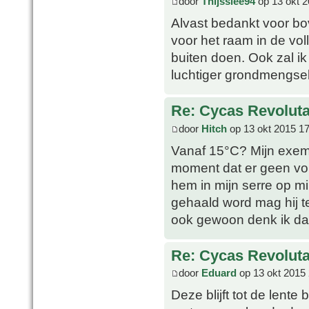
door
Thijssiee94
op 13 okt 2
Alvast bedankt voor bo
voor het raam in de vol
buiten doen. Ook zal i
luchtiger grondmengsel
Re: Cycas Revoluta
door
Hitch
op 13 okt 2015 17
Vanaf 15°C? Mijn exemp
moment dat er geen vor
hem in mijn serre op mi
gehaald word mag hij ter
ook gewoon denk ik da
Re: Cycas Revoluta
door
Eduard
op 13 okt 2015 
Deze blijft tot de lent