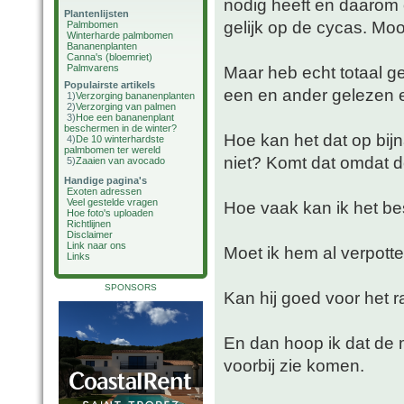
nodig heeft en daarom 
Plantenlijsten
gelijk op de cycas. Moo
Palmbomen
Winterharde palmbomen
Bananenplanten
Canna's (bloemriet)
Palmvarens
Maar heb echt totaal g
Populairste artikels
een en ander gelezen 
1)
Verzorging bananenplanten
2)
Verzorging van palmen
3)
Hoe een bananenplant
beschermen in de winter?
Hoe kan het dat op bijn
4)
De 10 winterhardste
palmbomen ter wereld
niet? Komt dat omdat de
5)
Zaaien van avocado
Handige pagina's
Exoten adressen
Veel gestelde vragen
Hoe vaak kan ik het b
Hoe foto's uploaden
Richtlijnen
Disclaimer
Link naar ons
Moet ik hem al verpott
Links
SPONSORS
Kan hij goed voor het ra
En dan hoop ik dat de m
voorbij zie komen.